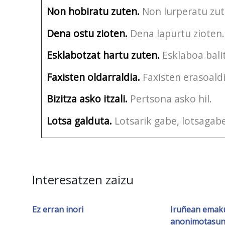
Non hobiratu zuten.
Non lurperatu zut
Dena ostu zioten.
Dena lapurtu zioten.
Esklabotzat hartu zuten.
Esklaboa bali
Faxisten oldarraldia.
Faxisten erasoaldi
Bizitza asko itzali.
Pertsona asko hil.
Lotsa galduta.
Lotsarik gabe, lotsagab
Interesatzen zaizu
Ez erran inori
Iruñean ema
anonimotasune