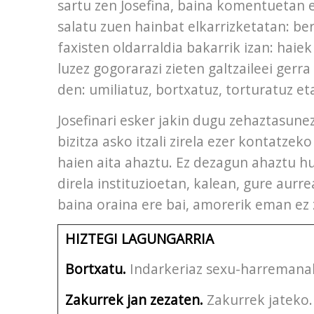
sartu zen Josefina, baina komentuetan 
salatu zuen hainbat elkarrizketatan: be
faxisten oldarraldia bakarrik izan: haiek
luzez gogorarazi zieten galtzaileei gerr
den: umiliatuz, bortxatuz, torturatuz et
Josefinari esker jakin dugu zehaztasunez
bizitza asko itzali zirela ezer kontatzek
haien aita ahaztu. Ez dezagun ahaztu h
direla instituzioetan, kalean, gure aurr
baina oraina ere bai, amorerik eman ez z
HIZTEGI LAGUNGARRIA
Bortxatu.
Indarkeriaz sexu-harremanak
Zakurrek jan zezaten.
Zakurrek jateko.