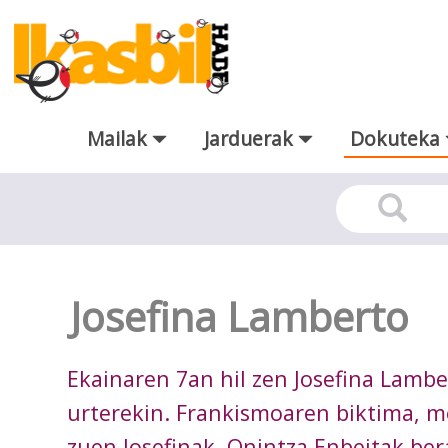
Eduki nagusira joan
Mailak
Jarduerak
Dokuteka
Dokuteka
Josefina Lamberto
Ekainaren 7an hil zen Josefina Lambe
urterekin. Frankismoaren biktima, m
zuen Josefinak. Onintza Enbeitak ber