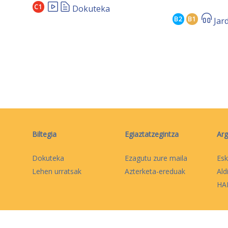
C1
Dokuteka
B2
B1
Jar
Biltegia
Egiaztatzegintza
Arg
Dokuteka
Ezagutu zure maila
Esk
Lehen urratsak
Azterketa-ereduak
Ald
HAB