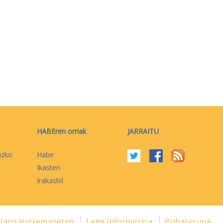
HABEren orriak
JARRAITU
uzko
Habe
Ikasten
Irakasbil
Jarri Harremanetan
Lege Informazioa
Pribatasuna