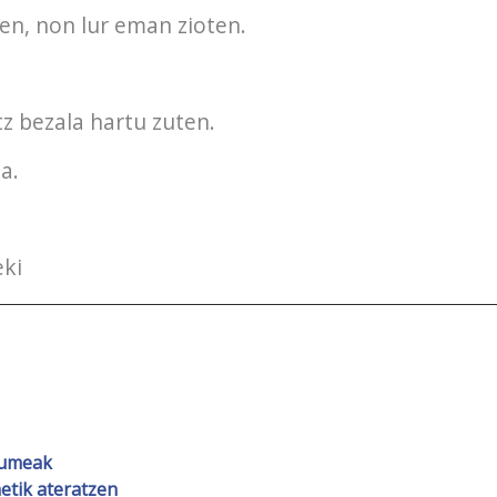
en, non lur eman zioten.
tz bezala hartu zuten.
a.
eki
kumeak
tik ateratzen