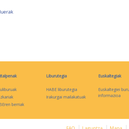
duerak
italpenak
Liburutegia
Euskaltegiak
uliburuak
HABE liburutegia
Euskaltegiei bur
informazioa
izkariak
Irakurgai mailakatuak
Eren berriak
FAQ
Laguntza
Mapa