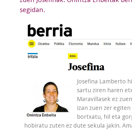
segidan.
Josefina Lamberto h
sartu ziren haren et
Maravillasek ez zuen
izan zuen zer egiten 
bortxatu, hil eta go
hobiratu zuten ez dute sekula jakin. Ama