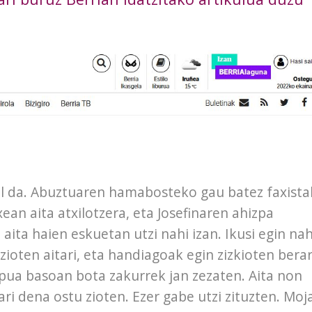
il da. Abuztuaren hamabosteko gau batez faxista
xean aita atxilotzera, eta Josefinaren ahizpa
 aita haien eskuetan utzi nahi izan. Ikusi egin nah
zioten aitari, eta handiagoak egin zizkioten berar
rpua basoan bota zakurrek jan zezaten. Aita non
ri dena ostu zioten. Ezer gabe utzi zituzten. Moj