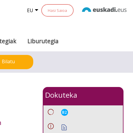
EU
Hasi Saioa
tegiak
Liburutegia
Bilatu
Dokuteka
B2
n