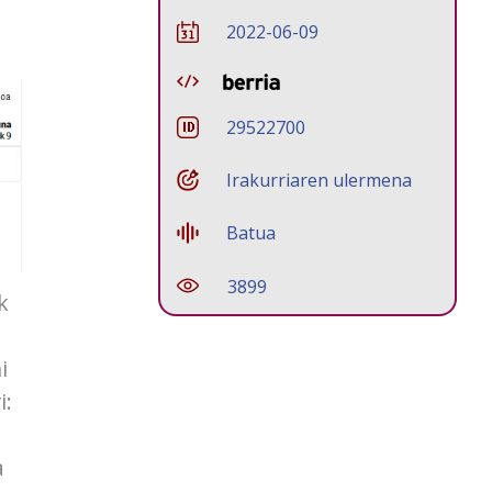
2022-06-09
29522700
Irakurriaren ulermena
Batua
3899
k
i
i:
a