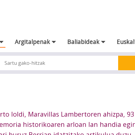
Argitalpenak
Baliabideak
Euskal
rto Ioldi, Maravillas Lambertoren ahizpa, 93
emoria historikoaren arloan lan handia egi
ari buruz Berrian idatzitako artikulua duzu