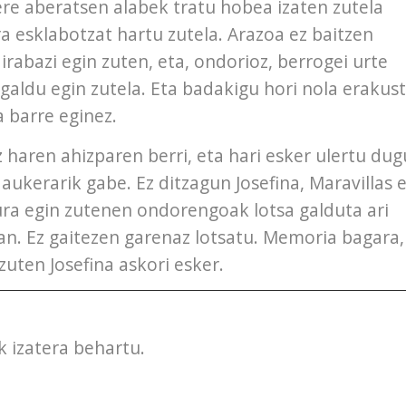
ere aberatsen alabek tratu hobea izaten zutela
ra esklabotzat hartu zutela. Arazoa ez baitzen
 irabazi egin zuten, eta, ondorioz, berrogei urte
a galdu egin zutela. Eta badakigu hori nola erakus
a barre eginez.
 haren ahizparen berri, eta hari esker ulertu dug
o aukerarik gabe. Ez ditzagun Josefina, Maravillas 
ura egin zutenen ondorengoak lotsa galduta ari
ean. Ez gaitezen garenaz lotsatu. Memoria bagara,
uten Josefina askori esker.
 izatera behartu.