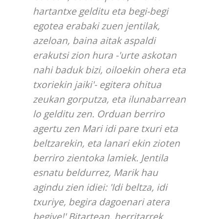
hartantxe gelditu eta begi-begi
egotea erabaki zuen jentilak,
azeloan, baina aitak aspaldi
erakutsi zion hura -'urte askotan
nahi baduk bizi, oiloekin ohera eta
txoriekin jaiki'- egitera ohitua
zeukan gorputza, eta ilunabarrean
lo gelditu zen. Orduan berriro
agertu zen Mari idi pare txuri eta
beltzarekin, eta lanari ekin zioten
berriro zientoka lamiek. Jentila
esnatu beldurrez, Marik hau
agindu zien idiei: 'Idi beltza, idi
txuriye, begira dagoenari atera
begiye!' Bitartean, herritarrek