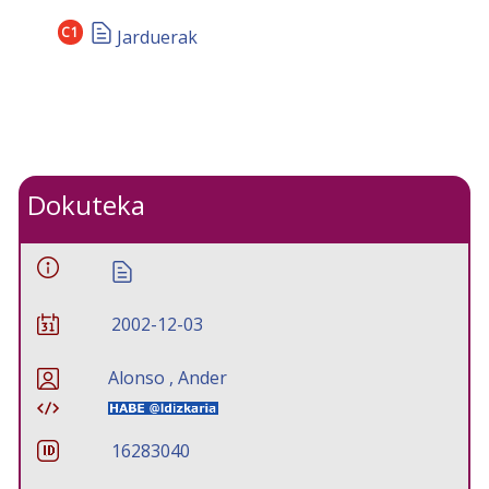
C1
Jarduerak
Dokuteka
2002-12-03
Alonso , Ander
16283040