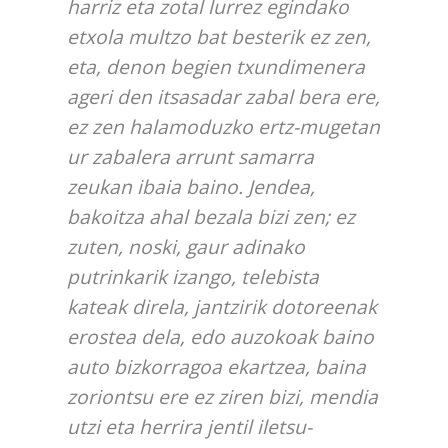
harriz eta zotal lurrez egindako
etxola multzo bat besterik ez zen,
eta, denon begien txundimenera
ageri den itsasadar zabal bera ere,
ez zen halamoduzko ertz-mugetan
ur zabalera arrunt samarra
zeukan ibaia baino. Jendea,
bakoitza ahal bezala bizi zen; ez
zuten, noski, gaur adinako
putrinkarik izango, telebista
kateak direla, jantzirik dotoreenak
erostea dela, edo auzokoak baino
auto bizkorragoa ekartzea, baina
zoriontsu ere ez ziren bizi, mendia
utzi eta herrira jentil iletsu-