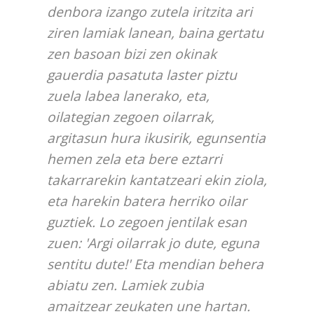
denbora izango zutela iritzita ari
ziren lamiak lanean, baina gertatu
zen basoan bizi zen okinak
gauerdia pasatuta laster piztu
zuela labea lanerako, eta,
oilategian zegoen oilarrak,
argitasun hura ikusirik, egunsentia
hemen zela eta bere eztarri
takarrarekin kantatzeari ekin ziola,
eta harekin batera herriko oilar
guztiek. Lo zegoen jentilak esan
zuen: 'Argi oilarrak jo dute, eguna
sentitu dute!' Eta mendian behera
abiatu zen. Lamiek zubia
amaitzear zeukaten une hartan.