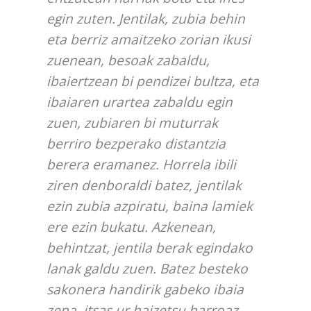
egin zuten. Jentilak, zubia behin
eta berriz amaitzeko zorian ikusi
zuenean, besoak zabaldu,
ibaiertzean bi pendizei bultza, eta
ibaiaren urartea zabaldu egin
zuen, zubiaren bi muturrak
berriro bezperako distantzia
berera eramanez. Horrela ibili
ziren denboraldi batez, jentilak
ezin zubia azpiratu, baina lamiek
ere ezin bukatu. Azkenean,
behintzat, jentila berak egindako
lanak galdu zuen. Batez besteko
sakonera handirik gabeko ibaia
zena, itsas ur haizetsu harroaz