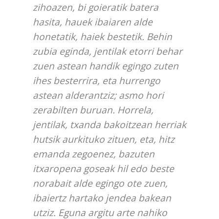
zihoazen, bi goieratik batera
hasita, hauek ibaiaren alde
honetatik, haiek bestetik. Behin
zubia eginda, jentilak etorri behar
zuen astean handik egingo zuten
ihes besterrira, eta hurrengo
astean alderantziz; asmo hori
zerabilten buruan. Horrela,
jentilak, txanda bakoitzean herriak
hutsik aurkituko zituen, eta, hitz
emanda zegoenez, bazuten
itxaropena goseak hil edo beste
norabait alde egingo ote zuen,
ibaiertz hartako jendea bakean
utziz. Eguna argitu arte nahiko