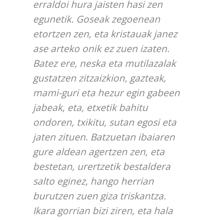
erraldoi hura jaisten hasi zen
egunetik. Goseak zegoenean
etortzen zen, eta kristauak janez
ase arteko onik ez zuen izaten.
Batez ere, neska eta mutilazalak
gustatzen zitzaizkion, gazteak,
mami-guri eta hezur egin gabeen
jabeak, eta, etxetik bahitu
ondoren, txikitu, sutan egosi eta
jaten zituen. Batzuetan ibaiaren
gure aldean agertzen zen, eta
bestetan, urertzetik bestaldera
salto eginez, hango herrian
burutzen zuen giza triskantza.
Ikara gorrian bizi ziren, eta hala