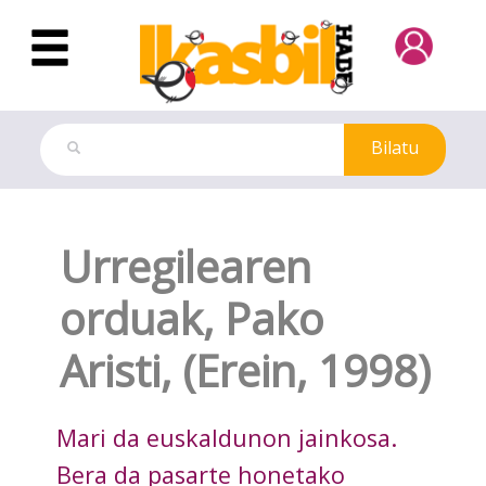
Eduki nagusira joan
Bilatu
Dokuteka
Urregilearen
orduak, Pako
Aristi, (Erein, 1998)
Mari da euskaldunon jainkosa.
Bera da pasarte honetako