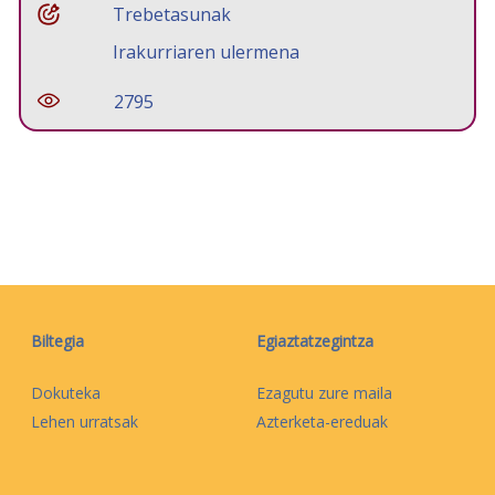
Trebetasunak
Irakurriaren ulermena
2795
Biltegia
Egiaztatzegintza
Dokuteka
Ezagutu zure maila
Lehen urratsak
Azterketa-ereduak