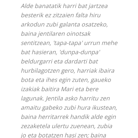
Alde banatatik harri bat jartzea
besterik ez zitzaien falta hiru
arkodun zubi galanta osatzeko,
baina jentilaren oinotsak
sentitzean, 'tapa-tapa' urrun mehe
bat hasieran, 'dunpa-dunpa'
beldurgarri eta dardarti bat
hurbilagotzen gero, harriak ibaira
bota eta ihes egin zuten, gaueko
izakiak baitira Mari eta bere
lagunak. Jentila asko harritu zen
amaitu gabeko zubi hura ikustean,
baina herritarrek handik alde egin
zezaketela ulertu zuenean, zubia
jo eta botatzen hasi zen; baina