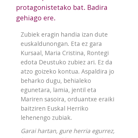
protagonistetako bat. Badira
gehiago ere.
Zubiek eragin handia izan dute
euskaldunongan. Eta ez gara
Kursaal, Maria Cristina, Rontegi
edota Deustuko zubiez ari. Ez da
atzo goizeko kontua. Aspaldira jo
beharko dugu, behialeko
egunetara, lamia, jentil eta
Mariren sasoira, orduantxe eraiki
baitziren Euskal Herriko
lehenengo zubiak.
Garai hartan, gure herria egurrez,