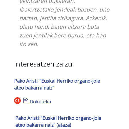
ekintzaren bukaeran.
Ibaiertzetako jendeak bazuen, une
hartan, jentila zirikagura. Azkenik,
olatu handi baten altzora bota
zuen jentilak bere burua, eta han
ito zen.
Interesatzen zaizu
Pako Aristi: "Euskal Herriko organo-jole
ateo bakarra naiz"
C1
Dokuteka
Pako Aristi: "Euskal Herriko organo-jole
ateo bakarra naiz" (ataza)