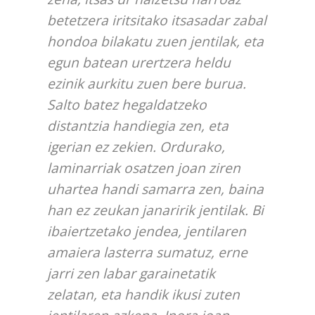
betetzera iritsitako itsasadar zabal
hondoa bilakatu zuen jentilak, eta
egun batean urertzera heldu
ezinik aurkitu zuen bere burua.
Salto batez hegaldatzeko
distantzia handiegia zen, eta
igerian ez zekien. Ordurako,
laminarriak osatzen joan ziren
uhartea handi samarra zen, baina
han ez zeukan janaririk jentilak. Bi
ibaiertzetako jendea, jentilaren
amaiera lasterra sumatuz, erne
jarri zen labar garainetatik
zelatan, eta handik ikusi zuten