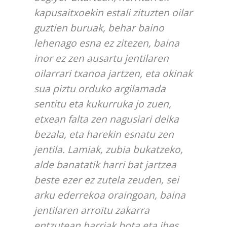
kapusaitxoekin estali zituzten oilar
guztien buruak, behar baino
lehenago esna ez zitezen, baina
inor ez zen ausartu jentilaren
oilarrari txanoa jartzen, eta okinak
sua piztu orduko argilamada
sentitu eta kukurruka jo zuen,
etxean falta zen nagusiari deika
bezala, eta harekin esnatu zen
jentila. Lamiak, zubia bukatzeko,
alde banatatik harri bat jartzea
beste ezer ez zutela zeuden, sei
arku ederrekoa oraingoan, baina
jentilaren arroitu zakarra
entzutean harriak bota eta ihes