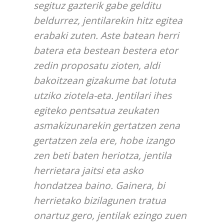
segituz gazterik gabe gelditu
beldurrez, jentilarekin hitz egitea
erabaki zuten. Aste batean herri
batera eta bestean bestera etor
zedin proposatu zioten, aldi
bakoitzean gizakume bat lotuta
utziko ziotela-eta. Jentilari ihes
egiteko pentsatua zeukaten
asmakizunarekin gertatzen zena
gertatzen zela ere, hobe izango
zen beti baten heriotza, jentila
herrietara jaitsi eta asko
hondatzea baino. Gainera, bi
herrietako bizilagunen tratua
onartuz gero, jentilak ezingo zuen