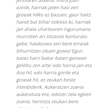
jentilaren azkena. Inora joan
ezinik, harriak jaten hasi zen
goseak hilko ez bazuen, gaur haitz
handi bat bihar txikitxo bi, harriak
jan ahala uhartearen ingurumaria
murrizten ari zitzaiola konturatu
gabe; halakoxea zen bere erraiak
bihurritzen zituen gosea! Egun
batez harri bakar baten gainean
gelditu zen arte: edo harria jan eta
itoa hil, edo harria gorde eta
goseak hil, ez zeukan beste
irtenbiderik. Aukeratzen zuena
aukeratuta ere, edozer zela egiten
zuena, heriotza zeukan bere