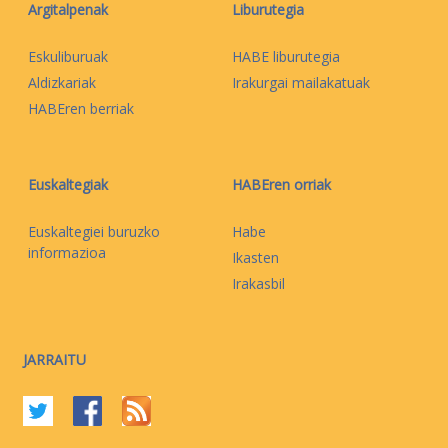
Argitalpenak
Liburutegia
Eskuliburuak
HABE liburutegia
Aldizkariak
Irakurgai mailakatuak
HABEren berriak
Euskaltegiak
HABEren orriak
Euskaltegiei buruzko
Habe
informazioa
Ikasten
Irakasbil
JARRAITU