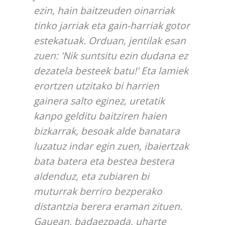
ezin, hain baitzeuden oinarriak
tinko jarriak eta gain-harriak gotor
estekatuak. Orduan, jentilak esan
zuen: 'Nik suntsitu ezin dudana ez
dezatela besteek batu!' Eta lamiek
erortzen utzitako bi harrien
gainera salto eginez, uretatik
kanpo gelditu baitziren haien
bizkarrak, besoak alde banatara
luzatuz indar egin zuen, ibaiertzak
bata batera eta bestea bestera
aldenduz, eta zubiaren bi
muturrak berriro bezperako
distantzia berera eraman zituen.
Gauean, badaezpada, uharte