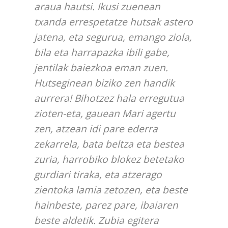
araua hautsi. Ikusi zuenean
txanda errespetatze hutsak astero
jatena, eta segurua, emango ziola,
bila eta harrapazka ibili gabe,
jentilak baiezkoa eman zuen.
Hutseginean biziko zen handik
aurrera! Bihotzez hala erregutua
zioten-eta, gauean Mari agertu
zen, atzean idi pare ederra
zekarrela, bata beltza eta bestea
zuria, harrobiko blokez betetako
gurdiari tiraka, eta atzerago
zientoka lamia zetozen, eta beste
hainbeste, parez pare, ibaiaren
beste aldetik. Zubia egitera