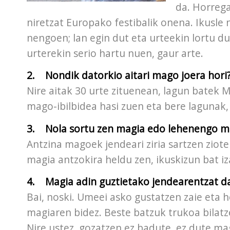
da. Horrega
niretzat Europako festibalik onena. Ikusle 
nengoen; lan egin dut eta urteekin lortu du
urterekin serio hartu nuen, gaur arte.
2. Nondik datorkio aitari mago joera hori
Nire aitak 30 urte zituenean, lagun batek M
mago-ibilbidea hasi zuen eta bere lagunak, 
3. Nola sortu zen magia edo lehenengo 
Antzina magoek jendeari ziria sartzen ziot
magia antzokira heldu zen, ikuskizun bat iz
4. Magia adin guztietako jendearentzat d
Bai, noski. Umeei asko gustatzen zaie eta 
magiaren bidez. Beste batzuk trukoa bilatz
Nire ustez, gozatzen ez badute, ez dute ma