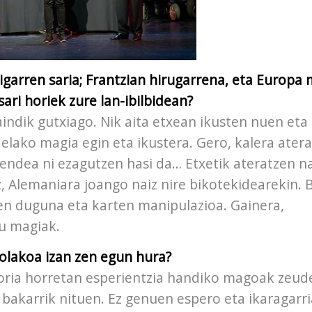
igarren saria; Frantzian hirugarrena, eta Europa 
sari horiek zure lan-ibilbidean?
indik gutxiago. Nik aita etxean ikusten nuen eta 
elako magia egin eta ikustera. Gero, kalera atera
jendea ni ezagutzen hasi da… Etxetik ateratzen na
, Alemaniara joango naiz nire bikotekidearekin. 
iten duguna eta karten manipulazioa. Gainera,
au magiak.
olakoa izan zen egun hura?
egoria horretan esperientzia handiko magoak zeud
 bakarrik nituen. Ez genuen espero eta ikaragarri