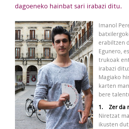
dagoeneko hainbat sari irabazi ditu.
Imanol Pere
batxilergok
erabiltzen 
Egunero, es
trukoak ent
irabazi dit
Magiako hir
karten mani
bere talent
1. Zer da 
Niretzat m
ikusten dut