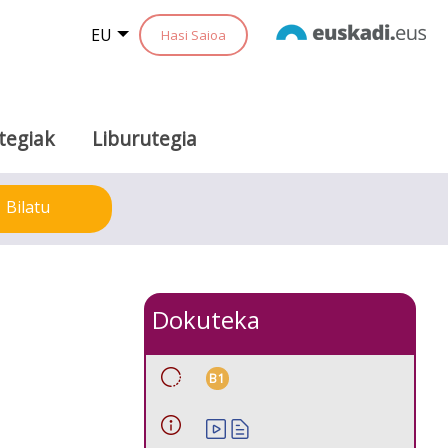
EU
Hasi Saioa
tegiak
Liburutegia
Bilatu
Dokuteka
B1