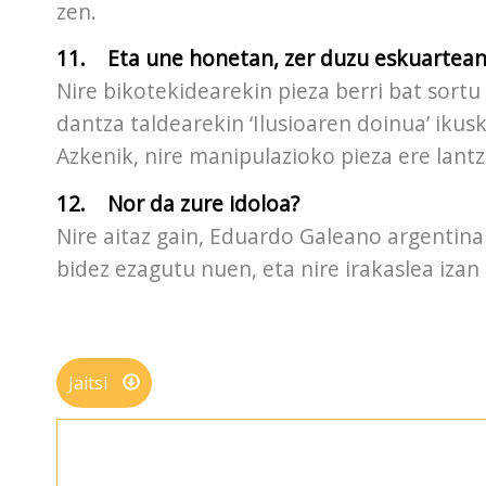
zen.
11. Eta une honetan, zer duzu eskuartean
Nire bikotekidearekin pieza berri bat sortu 
dantza taldearekin ‘Ilusioaren doinua’ iku
Azkenik, nire manipulazioko pieza ere lantz
12. Nor da zure idoloa?
Nire aitaz gain, Eduardo Galeano argentina
bidez ezagutu nuen, eta nire irakaslea izan
Jaitsi