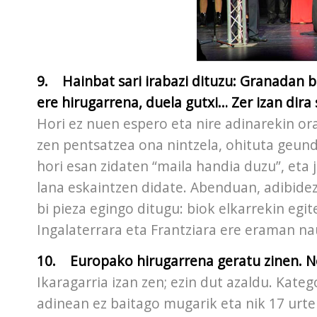
9. Hainbat sari irabazi dituzu: Granadan b
ere hirugarrena, duela gutxi… Zer izan dira 
Hori ez nuen espero eta nire adinarekin ora
zen pentsatzea ona nintzela, ohituta geund
hori esan zidaten “maila handia duzu”, eta 
lana eskaintzen didate. Abenduan, adibidez
bi pieza egingo ditugu: biok elkarrekin eg
Ingalaterrara eta Frantziara ere eraman n
10. Europako hirugarrena geratu zinen. N
Ikaragarria izan zen; ezin dut azaldu. Kat
adinean ez baitago mugarik eta nik 17 urte