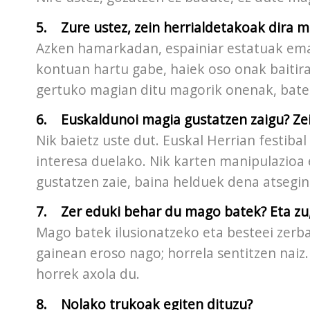
5. Zure ustez, zein herrialdetakoak dira 
Azken hamarkadan, espainiar estatuak eman
kontuan hartu gabe, haiek oso onak baitir
gertuko magian ditu magorik onenak, batez
6. Euskaldunoi magia gustatzen zaigu? Ze
Nik baietz uste dut. Euskal Herrian festiba
interesa duelako. Nik karten manipulazioa 
gustatzen zaie, baina helduek dena atsegin 
7. Zer eduki behar du mago batek? Eta zu, 
Mago batek ilusionatzeko eta besteei zerb
gainean eroso nago; horrela sentitzen naiz
horrek axola du.
8. Nolako trukoak egiten dituzu?