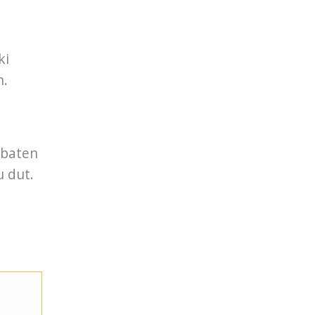
ki
n.
 baten
u dut.