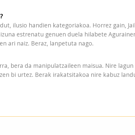
?
dut, ilusio handien kategoriakoa. Horrez gain, Jai
skizuna estrenatu genuen duela hilabete Aguraine
en ari naiz. Beraz, lanpetuta nago.
rra, bera da manipulatzaileen maisua. Nire lagun
 zen bi urtez. Berak irakatsitakoa nire kabuz land