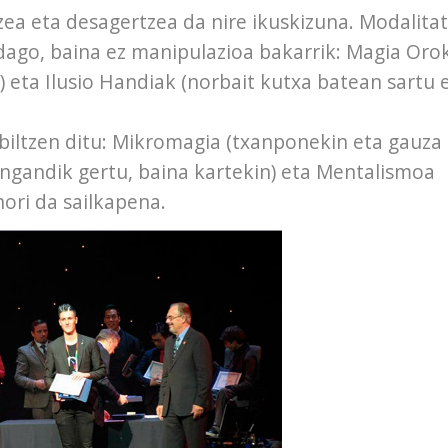
tzea eta desagertzea da nire ikuskizuna. Modalita
ago, baina ez manipulazioa bakarrik: Magia Oro
 eta Ilusio Handiak (norbait kutxa batean sartu 
biltzen ditu: Mikromagia (txanponekin eta gauza
engandik gertu, baina kartekin) eta Mentalismoa
ori da sailkapena.