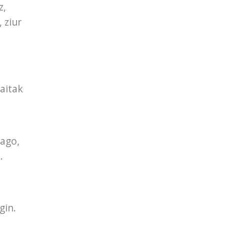
z,
 ziur
 aitak
uago,
.
gin.