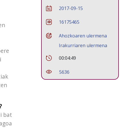
2017-09-15
16175465
ren
Ahozkoaren ulermena
Irakurriaren ulermena
bere
00:04:49
i
5636
tiak
zen
?
i bat
magoa