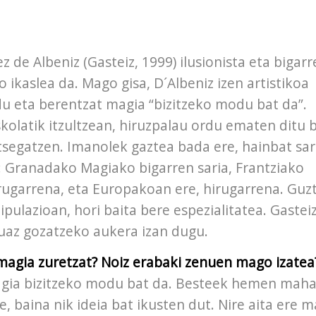
z de Albeniz (Gasteiz, 1999) ilusionista eta bigar
o ikaslea da. Mago gisa, D´Albeniz izen artistikoa
du eta berentzat magia “bizitzeko modu bat da”.
kolatik itzultzean, hiruzpalau ordu ematen ditu 
segatzen. Imanolek gaztea bada ere, hainbat sar
u: Granadako Magiako bigarren saria, Frantziako
ugarrena, eta Europakoan ere, hirugarrena. Guz
pulazioan, hori baita bere espezialitatea. Gastei
uaz gozatzeko aukera izan dugu.
magia zuretzat? Noiz erabaki zenuen mago izatea
agia bizitzeko modu bat da. Besteek hemen maha
e, baina nik ideia bat ikusten dut. Nire aita ere 