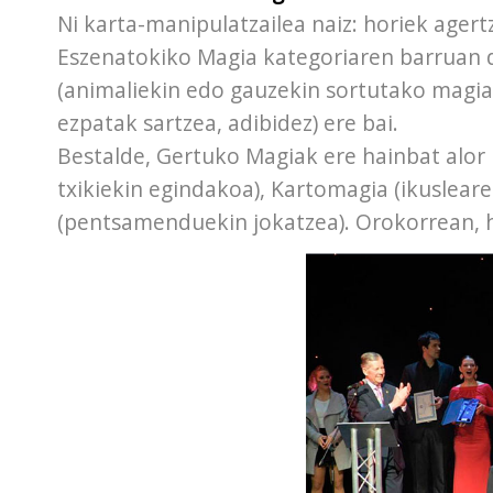
Ni karta-manipulatzailea naiz: horiek ager
Eszenatokiko Magia kategoriaren barruan d
(animaliekin edo gauzekin sortutako magia)
ezpatak sartzea, adibidez) ere bai.
Bestalde, Gertuko Magiak ere hainbat alor 
txikiekin egindakoa), Kartomagia (ikuslear
(pentsamenduekin jokatzea). Orokorrean, h