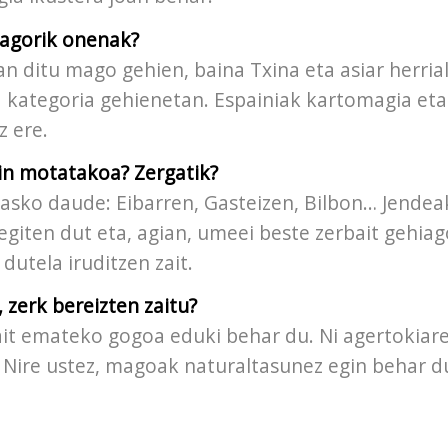
magorik onenak?
 ditu mago gehien, baina Txina eta asiar herria
a kategoria gehienetan. Espainiak kartomagia eta
 ere.
in motatakoa? Zergatik?
l asko daude: Eibarren, Gasteizen, Bilbon… Jendea
egiten dut eta, agian, umeei beste zerbait gehiag
dutela iruditzen zait.
zerk bereizten zaitu?
ait emateko gogoa eduki behar du. Ni agertokiar
. Nire ustez, magoak naturaltasunez egin behar d