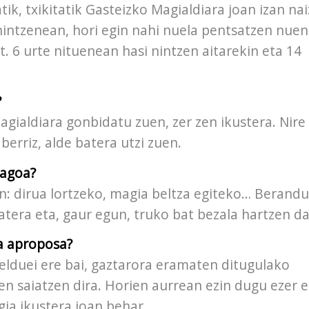
tik, txikitatik Gasteizko Magialdiara joan izan nai
nintzenean, hori egin nahi nuela pentsatzen nuen,
t. 6 urte nituenean hasi nintzen aitarekin eta 14
?
agialdiara gonbidatu zuen, zer zen ikustera. Nire
berriz, alde batera utzi zuen.
magoa?
en: dirua lortzeko, magia beltza egiteko… Berand
atera eta, gaur egun, truko bat bezala hartzen da
a aproposa?
helduei ere bai, gaztarora eramaten ditugulako
en saiatzen dira. Horien aurrean ezin dugu ezer e
gia ikustera joan behar.