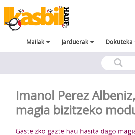
Eduki nagusira joan
Mailak
Jarduerak
Dokuteka
Aldizkari Digitala
Imanol Perez Albeniz, 
magia bizitzeko modu
Gasteizko gazte hau hasita dago magi