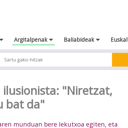
Argitalpenak
Baliabideak
Euskal
ilusionista: "Niretzat,
 bat da"
aren munduan bere lekutxoa egiten, eta