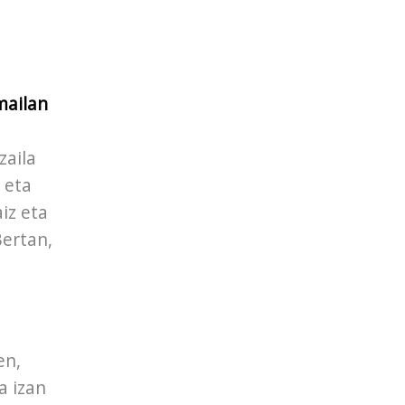
mailan
zaila
 eta
iz eta
Bertan,
en,
a izan