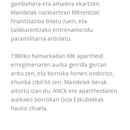
gainbehera eta amaiera ekartzen.
Mandelak nazioartean MKrentzat
finantziazioa bilatu zuen, eta
taldearentzako entrenamendu
paramilitarra antolatu.
1980ko hamarkadan MK apartheid
erregimenaren aurka gerrilla gerran
aritu zen, eta borroka honen ondorioz,
ehunka zibil hil zen. Mandelak berak
aitortu izan du, ANCk ere apartheidaren
aurkako borrokan Giza Eskubideak
hautsi zituela.