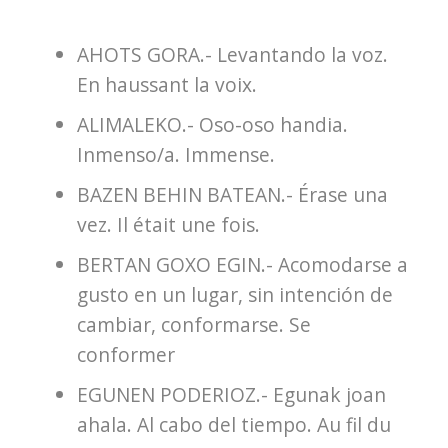
AHOTS GORA.- Levantando la voz.
En haussant la voix.
ALIMALEKO.- Oso-oso handia.
Inmenso/a. Immense.
BAZEN BEHIN BATEAN.- Érase una
vez. Il était une fois.
BERTAN GOXO EGIN.- Acomodarse a
gusto en un lugar, sin intención de
cambiar, conformarse. Se
conformer
EGUNEN PODERIOZ.- Egunak joan
ahala. Al cabo del tiempo. Au fil du