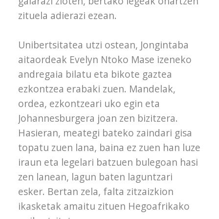
galarazi zioten, bertako legeak onartzen
zituela adierazi ezean.
Unibertsitatea utzi ostean, Jongintaba
aitaordeak Evelyn Ntoko Mase izeneko
andregaia bilatu eta bikote gaztea
ezkontzea erabaki zuen. Mandelak,
ordea, ezkontzeari uko egin eta
Johannesburgera joan zen bizitzera.
Hasieran, meategi bateko zaindari gisa
topatu zuen lana, baina ez zuen han luze
iraun eta legelari batzuen bulegoan hasi
zen lanean, lagun baten laguntzari
esker. Bertan zela, falta zitzaizkion
ikasketak amaitu zituen Hegoafrikako