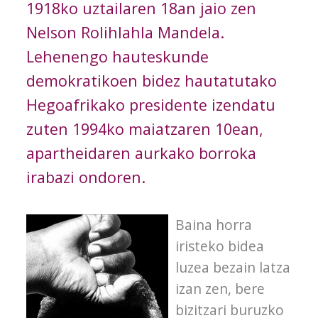
1918ko uztailaren 18an jaio zen
Nelson Rolihlahla Mandela.
Lehenengo hauteskunde
demokratikoen bidez hautatutako
Hegoafrikako presidente izendatu
zuten 1994ko maiatzaren 10ean,
apartheidaren aurkako borroka
irabazi ondoren.
Baina horra
iristeko bidea
luzea bezain latza
izan zen, bere
bizitzari buruzko