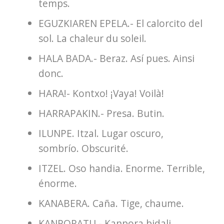
temps.
EGUZKIAREN EPELA.- El calorcito del
sol. La chaleur du soleil.
HALA BADA.- Beraz. Así pues. Ainsi
donc.
HARA!- Kontxo! ¡Vaya! Voilà!
HARRAPAKIN.- Presa. Butin.
ILUNPE. Itzal. Lugar oscuro,
sombrío. Obscurité.
ITZEL. Oso handia. Enorme. Terrible,
énorme.
KANABERA. Caña. Tige, chaume.
KANPORATU.- Kanpora bidali.