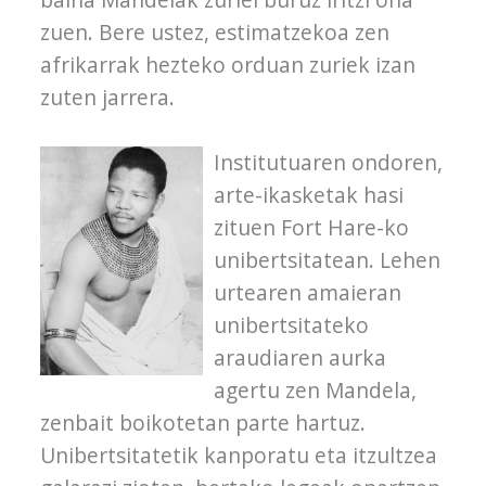
zuen. Bere ustez, estimatzekoa zen
afrikarrak hezteko orduan zuriek izan
zuten jarrera.
Institutuaren ondoren,
arte-ikasketak hasi
zituen Fort Hare-ko
unibertsitatean. Lehen
urtearen amaieran
unibertsitateko
araudiaren aurka
agertu zen Mandela,
zenbait boikotetan parte hartuz.
Unibertsitatetik kanporatu eta itzultzea