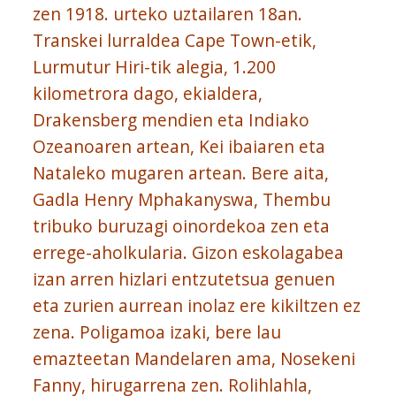
zen 1918. urteko uztailaren 18an.
Transkei lurraldea Cape Town-etik,
Lurmutur Hiri-tik alegia, 1.200
kilometrora dago, ekialdera,
Drakensberg mendien eta Indiako
Ozeanoaren artean, Kei ibaiaren eta
Nataleko mugaren artean. Bere aita,
Gadla Henry Mphakanyswa, Thembu
tribuko buruzagi oinordekoa zen eta
errege-aholkularia. Gizon eskolagabea
izan arren hizlari entzutetsua genuen
eta zurien aurrean inolaz ere kikiltzen ez
zena. Poligamoa izaki, bere lau
emazteetan Mandelaren ama, Nosekeni
Fanny, hirugarrena zen. Rolihlahla,