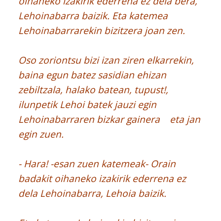
oihaneko izakirik ederrena ez dela bera,
Lehoinabarra baizik. Eta katemea
Lehoinabarrarekin bizitzera joan zen.
Oso zoriontsu bizi izan ziren elkarrekin,
baina egun batez sasidian ehizan
zebiltzala, halako batean, tupust!,
ilunpetik Lehoi batek jauzi egin
Lehoinabarraren bizkar gainera eta jan
egin zuen.
- Hara! -esan zuen katemeak- Orain
badakit oihaneko izakirik ederrena ez
dela Lehoinabarra, Lehoia baizik.