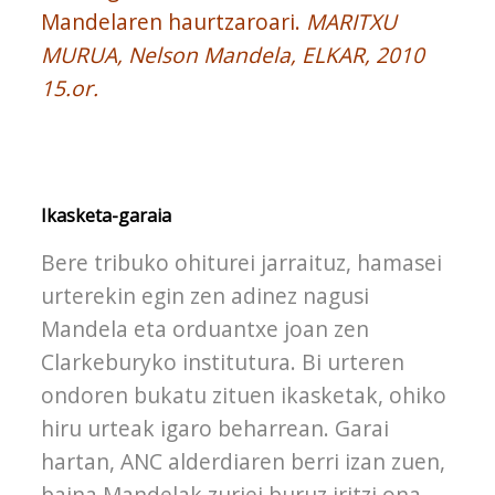
Mandelaren haurtzaroari.
MARITXU
MURUA, Nelson Mandela, ELKAR, 2010
15.or.
Ikasketa-garaia
Bere tribuko ohiturei jarraituz, hamasei
urterekin egin zen adinez nagusi
Mandela eta orduantxe joan zen
Clarkeburyko institutura. Bi urteren
ondoren bukatu zituen ikasketak, ohiko
hiru urteak igaro beharrean. Garai
hartan, ANC alderdiaren berri izan zuen,
baina Mandelak zuriei buruz iritzi ona