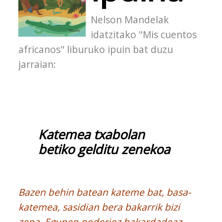
Nelson Mandelak
idatzitako "Mis cuentos
africanos" liburuko ipuin bat duzu
jarraian:
Katemea txabolan
betiko gelditu zenekoa
Bazen behin batean kateme bat, basa-
katemea, sasidian bera bakarrik bizi
zena. Egunen poderioz bakardadeaz