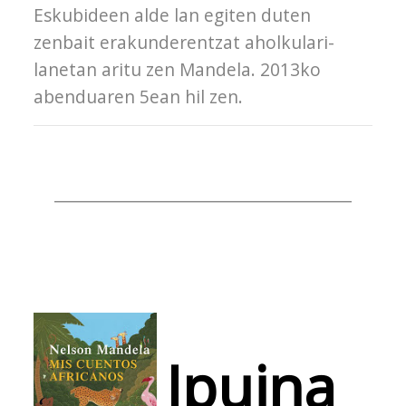
Eskubideen alde lan egiten duten
zenbait erakunderentzat aholkulari-
lanetan aritu zen Mandela. 2013ko
abenduaren 5ean hil zen.
_________________________________________
Ipuina