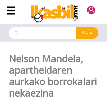
Eduki nagusira joan
Bilatu
Aldizkari Digitala
Nelson Mandela,
apartheidaren
aurkako borrokalari
nekaezina