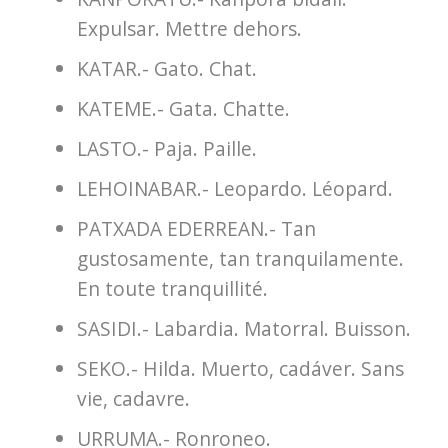
Expulsar. Mettre dehors.
KATAR.- Gato. Chat.
KATEME.- Gata. Chatte.
LASTO.- Paja. Paille.
LEHOINABAR.- Leopardo. Léopard.
PATXADA EDERREAN.- Tan
gustosamente, tan tranquilamente.
En toute tranquillité.
SASIDI.- Labardia. Matorral. Buisson.
SEKO.- Hilda. Muerto, cadáver. Sans
vie, cadavre.
URRUMA.- Ronroneo.