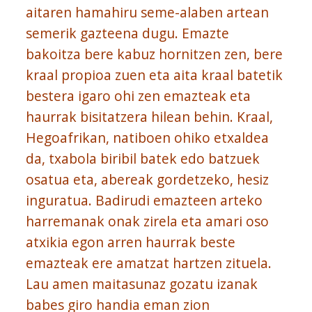
aitaren hamahiru seme-alaben artean
semerik gazteena dugu. Emazte
bakoitza bere kabuz hornitzen zen, bere
kraal propioa zuen eta aita kraal batetik
bestera igaro ohi zen emazteak eta
haurrak bisitatzera hilean behin. Kraal,
Hegoafrikan, natiboen ohiko etxaldea
da, txabola biribil batek edo batzuek
osatua eta, abereak gordetzeko, hesiz
inguratua. Badirudi emazteen arteko
harremanak onak zirela eta amari oso
atxikia egon arren haurrak beste
emazteak ere amatzat hartzen zituela.
Lau amen maitasunaz gozatu izanak
babes giro handia eman zion