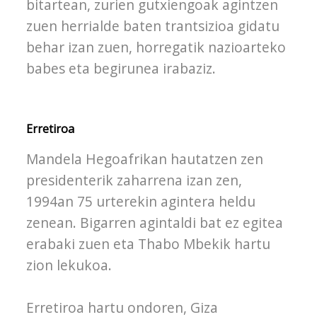
bitartean, zurien gutxiengoak agintzen
zuen herrialde baten trantsizioa gidatu
behar izan zuen, horregatik nazioarteko
babes eta begirunea irabaziz.
Erretiroa
Mandela Hegoafrikan hautatzen zen
presidenterik zaharrena izan zen,
1994an 75 urterekin agintera heldu
zenean. Bigarren agintaldi bat ez egitea
erabaki zuen eta Thabo Mbekik hartu
zion lekukoa.
Erretiroa hartu ondoren, Giza