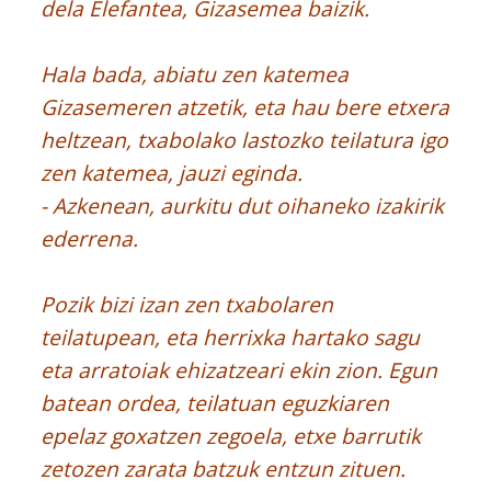
dela Elefantea, Gizasemea baizik.
Hala bada, abiatu zen katemea
Gizasemeren atzetik, eta hau bere etxera
heltzean, txabolako lastozko teilatura igo
zen katemea, jauzi eginda.
- Azkenean, aurkitu dut oihaneko izakirik
ederrena.
Pozik bizi izan zen txabolaren
teilatupean, eta herrixka hartako sagu
eta arratoiak ehizatzeari ekin zion. Egun
batean ordea, teilatuan eguzkiaren
epelaz goxatzen zegoela, etxe barrutik
zetozen zarata batzuk entzun zituen.