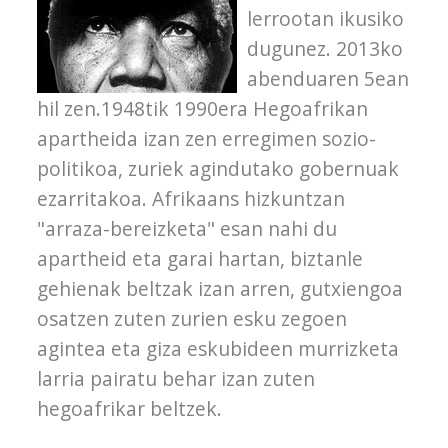
lerrootan ikusiko
dugunez. 2013ko
abenduaren 5ean
hil zen.1948tik 1990era Hegoafrikan
apartheida izan zen erregimen sozio-
politikoa, zuriek agindutako gobernuak
ezarritakoa. Afrikaans hizkuntzan
"arraza-bereizketa" esan nahi du
apartheid eta garai hartan, biztanle
gehienak beltzak izan arren, gutxiengoa
osatzen zuten zurien esku zegoen
agintea eta giza eskubideen murrizketa
larria pairatu behar izan zuten
hegoafrikar beltzek.