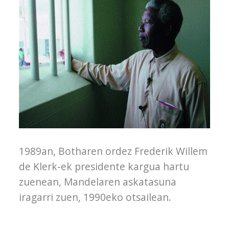
1989an, Botharen ordez Frederik Willem
de Klerk-ek presidente kargua hartu
zuenean, Mandelaren askatasuna
iragarri zuen, 1990eko otsailean.