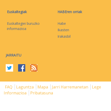
Euskaltegiak
HABEren orriak
Euskaltegiei buruzko
Habe
informazioa
Ikasten
Irakasbil
JARRAITU
FAQ
Laguntza
Mapa
Jarri Harremanetan
Lege
Informazioa
Pribatasuna