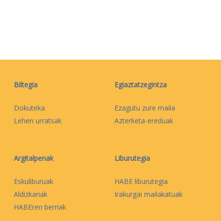
Biltegia
Egiaztatzegintza
Dokuteka
Ezagutu zure maila
Lehen urratsak
Azterketa-ereduak
Argitalpenak
Liburutegia
Eskuliburuak
HABE liburutegia
Aldizkariak
Irakurgai mailakatuak
HABEren berriak