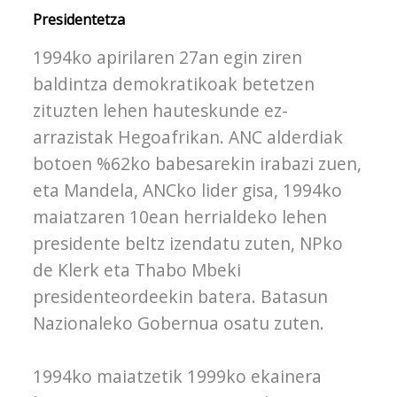
Presidentetza
1994ko apirilaren 27an egin ziren
baldintza demokratikoak betetzen
zituzten lehen hauteskunde ez-
arrazistak Hegoafrikan. ANC alderdiak
botoen %62ko babesarekin irabazi zuen,
eta Mandela, ANCko lider gisa, 1994ko
maiatzaren 10ean herrialdeko lehen
presidente beltz izendatu zuten, NPko
de Klerk eta Thabo Mbeki
presidenteordeekin batera. Batasun
Nazionaleko Gobernua osatu zuten.
1994ko maiatzetik 1999ko ekainera