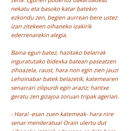
nekatu eta basoko katar batekin
ezkondu zen, begien aurrean bere ustez
izan zitekeen oihaneko izakirik
ederrenarekin alegia.
Baina egun batez, hazitako belarrak
inguratutako bidexka batean paseatzen
zihoazela, raust, hara non egin zien jauzi
Lehoinabar batek belazetik, katemearen
senarrari zilipurdi egin araziz; hantxe
geratu zen gizajoa zoruan tripak agerian.
- Hara! -esan zuen katemeak- hara nire
senar menderatua! Orain ulertu dut