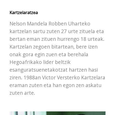
Kartzelaratzea
Nelson Mandela Robben Uharteko
kartzelan sartu zuten 27 urte zituela eta
bertan eman zituen hurrengo 18 urteak.
Kartzelan zegoen bitartean, bere izen
onak gora egin zuen eta berehala
Hegoafrikako lider beltzik
esanguratsuenetakotzat hartzen hasi
ziren. 1988an Victor Versterko Kartzelara
eraman zuten eta han egon zen askatu
zuten arte.