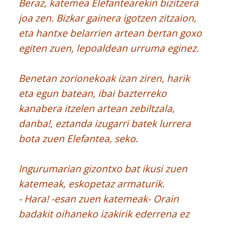
Beraz, katemea Elefantearekin bizitzera
joa zen. Bizkar gainera igotzen zitzaion,
eta hantxe belarrien artean bertan goxo
egiten zuen, lepoaldean urruma eginez.
Benetan zorionekoak izan ziren, harik
eta egun batean, ibai bazterreko
kanabera itzelen artean zebiltzala,
danba!, eztanda izugarri batek lurrera
bota zuen Elefantea, seko.
Ingurumarian gizontxo bat ikusi zuen
katemeak, eskopetaz armaturik.
- Hara! -esan zuen katemeak- Orain
badakit oihaneko izakirik ederrena ez