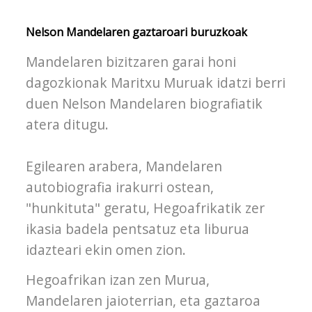
Nelson Mandelaren gaztaroari buruzkoak
Mandelaren bizitzaren garai honi
dagozkionak Maritxu Muruak idatzi berri
duen Nelson Mandelaren biografiatik
atera ditugu.
Egilearen arabera, Mandelaren
autobiografia irakurri ostean,
"hunkituta" geratu, Hegoafrikatik zer
ikasia badela pentsatuz eta liburua
idazteari ekin omen zion.
Hegoafrikan izan zen Murua,
Mandelaren jaioterrian, eta gaztaroa