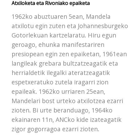
Atxiloketa eta Rivoniako epaiketa
1962ko abuztuaren 5ean, Mandela
atxilotu egin zuten eta Johannesburgeko
Gotorlekuan kartzelaratu. Hiru egun
geroago, ehunka manifestariren
presiopean egin zen epaiketan, 1961ean
langileak grebara bultzatzeagatik eta
herrialdetik ilegalki ateratzeagatik
espetxeratuko zutela iragarri zion
epaileak. 1962ko urriaren 25ean,
Mandelari bost urteko atxilotzea ezarri
zioten. Bi urte beranduago, 1964ko
ekainaren 11n, ANCko kide izateagatik
zigor gogorragoa ezarri zioten.