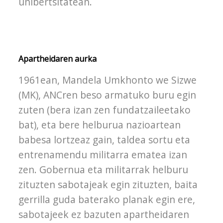
unibertsitatean.
Apartheidaren aurka
1961ean, Mandela Umkhonto we Sizwe
(MK), ANCren beso armatuko buru egin
zuten (bera izan zen fundatzaileetako
bat), eta bere helburua nazioartean
babesa lortzeaz gain, taldea sortu eta
entrenamendu militarra ematea izan
zen. Gobernua eta militarrak helburu
zituzten sabotajeak egin zituzten, baita
gerrilla guda baterako planak egin ere,
sabotajeek ez bazuten apartheidaren