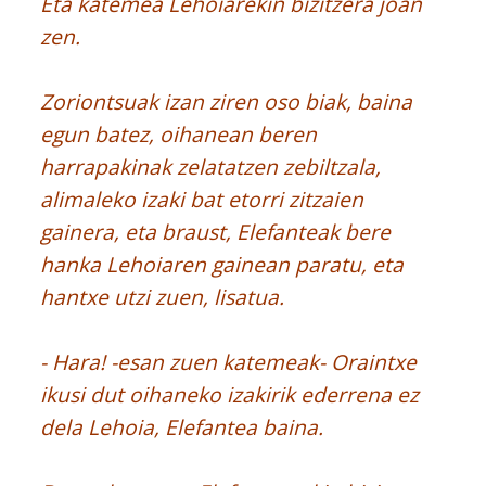
Eta katemea Lehoiarekin bizitzera joan
zen.
Zoriontsuak izan ziren oso biak, baina
egun batez, oihanean beren
harrapakinak zelatatzen zebiltzala,
alimaleko izaki bat etorri zitzaien
gainera, eta braust, Elefanteak bere
hanka Lehoiaren gainean paratu, eta
hantxe utzi zuen, lisatua.
- Hara! -esan zuen katemeak- Oraintxe
ikusi dut oihaneko izakirik ederrena ez
dela Lehoia, Elefantea baina.