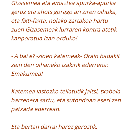
Gizasemea eta emaztea apurka-apurka
geroz eta ahots gorago ari ziren oihuka,
eta fixti-faxta, nolako zartakoa hartu
zuen Gizasemeak lurraren kontra atetik
kanporatua izan orduko!
- A bai e? -zioen katemeak- Orain badakit
zein den oihaneko izakirik ederrena:
Emakumea!
Katemea lastozko teilatutik jaitsi, txabola
barrenera sartu, eta sutondoan eseri zen
patxada ederrean.
Eta bertan darrai harez geroztik.