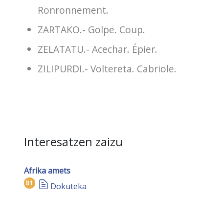
Ronronnement.
ZARTAKO.- Golpe. Coup.
ZELATATU.- Acechar. Épier.
ZILIPURDI.- Voltereta. Cabriole.
Interesatzen zaizu
Afrika amets
B1
Dokuteka