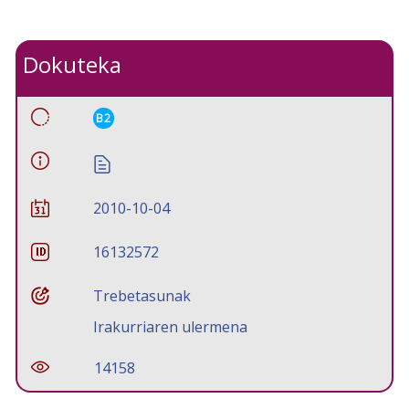
Dokuteka
B2
2010-10-04
16132572
Trebetasunak
Irakurriaren ulermena
14158