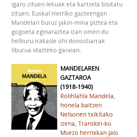
igaro zituen lekuak eta kartzela bisitatu
zituen. Euskal Herriko gazteengan
Mandelari buruz jakin-mina piztea eta
gogoeta eginaraztea izan omen du
helburu irakasle ohi donostiarrak
liburua idazteko garaian.
MANDELAREN
GAZTAROA
(1918-1940)
Rolihlahla Mandela,
honela baitzen
Nelsonen txikitako
izena, Transkei-ko
Mvezo herrixkan jaio