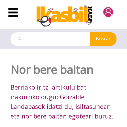
Saltar al contenido principal
Buscar
Ejercicio
Nor bere baitan
Berriako iritzi-artikulu bat
irakurriko dugu: Goizalde
Landabasok idatzi du, isiltasunean
eta nor bere baitan egoteari buruz.