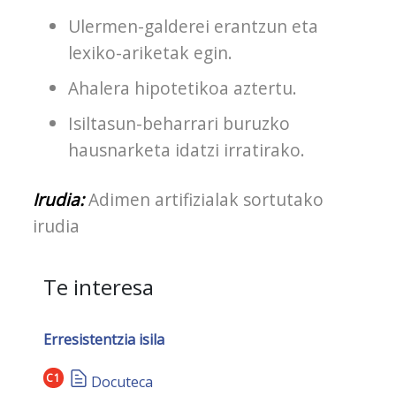
Ulermen-galderei erantzun eta
lexiko-ariketak egin.
Ahalera hipotetikoa aztertu.
Isiltasun-beharrari buruzko
hausnarketa idatzi irratirako.
Irudia:
Adimen artifizialak sortutako
irudia
Te interesa
Erresistentzia isila
C1
Docuteca