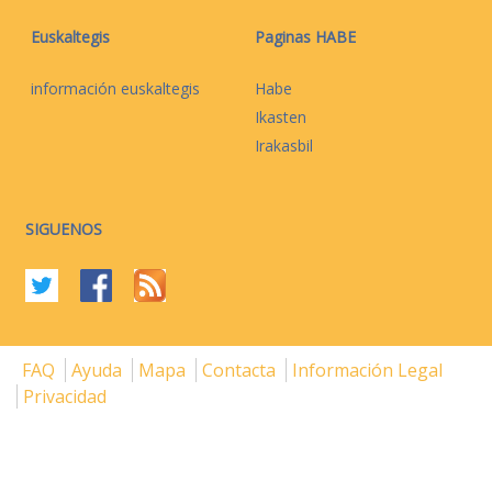
Euskaltegis
Paginas HABE
información euskaltegis
Habe
Ikasten
Irakasbil
SIGUENOS
FAQ
Ayuda
Mapa
Contacta
Información Legal
Privacidad