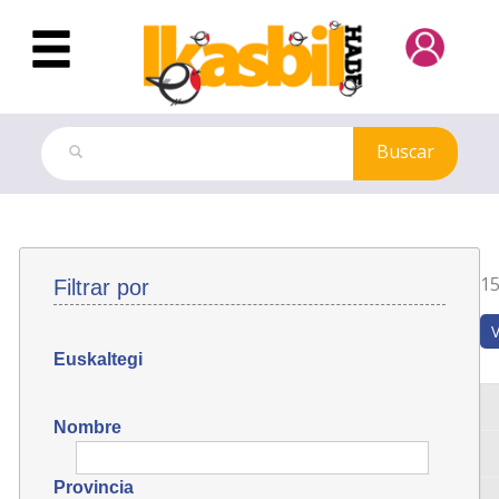
Saltar al contenido principal
Buscar
Euskaltegis
15
Filtrar por
Euskaltegi
Nombre
Provincia