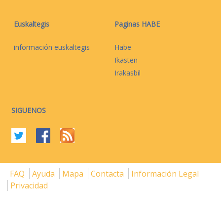
Euskaltegis
Paginas HABE
información euskaltegis
Habe
Ikasten
Irakasbil
SIGUENOS
FAQ
Ayuda
Mapa
Contacta
Información Legal
Privacidad