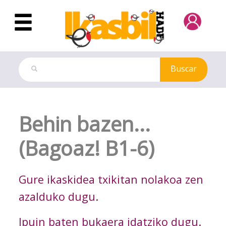
Saltar al contenido principal
Buscar
Ejercicio
Behin bazen...
(Bagoaz! B1-6)
Gure ikaskidea txikitan nolakoa zen
azalduko dugu.
Ipuin baten bukaera idatziko dugu.