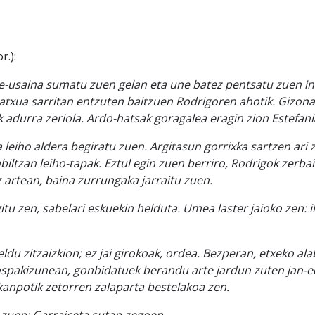
or.):
Ke-usaina sumatu zuen gelan eta une batez pentsatu zuen i
atxua sarritan entzuten baitzuen Rodrigoren ahotik. Gizona
 adurra zeriola. Ardo-hatsak goragalea eragin zion Estefania
 leiho aldera begiratu zuen. Argitasun gorrixka sartzen ari 
iltzan leiho-tapak. Eztul egin zuen berriro, Rodrigok zerbai
artean, baina zurrungaka jarraitu zuen.
tu zen, sabelari eskuekin helduta. Umea laster jaioko zen: i
ldu zitzaizkion; ez jai girokoak, ordea. Bezperan, etxeko ala
spakizunean, gonbidatuek berandu arte jardun zuten jan-
kanpotik zetorren zalaparta bestelakoa zen.
i zuen: Garraiçeta sutan zegoen.