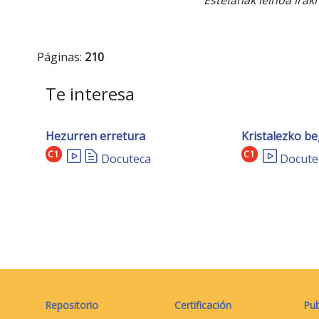
Páginas:
210
Te interesa
Hezurren erretura
Kristalezko be
C1
C1
Docuteca
Docute
Repositorio
Certificación
Pub