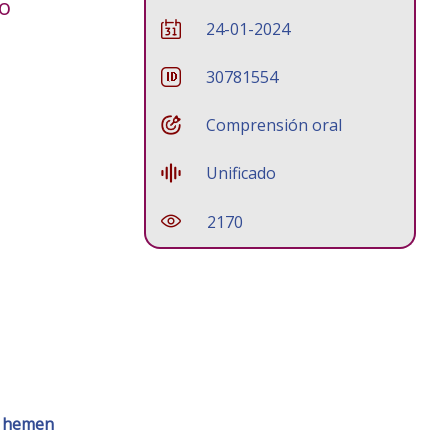
ko
24-01-2024
30781554
Comprensión oral
Unificado
2170
o
hemen