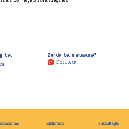
gi bat
Zer da, ba, maitasuna?
Docuteca
C1
ca
licaciones
Biblioteca
Euskaltegis