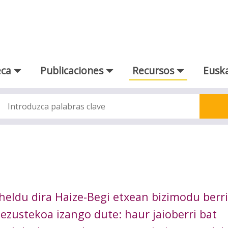
eca
Publicaciones
Recursos
Euska
heldu dira Haize-Begi etxean bizimodu berri
, ezustekoa izango dute: haur jaioberri bat