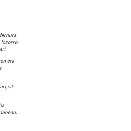
nfernura
 lozorro
ri.
zen eta
t
largiak
ba
edanean.