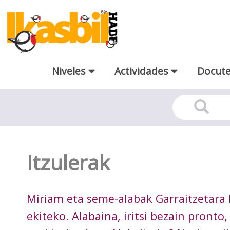
Saltar al contenido principal
Niveles
Actividades
Docut
irakurgai-mailakatuak-fitxa
Itzulerak
Miriam eta seme-alabak Garraitzetara 
ekiteko. Alabaina, iritsi bezain pronto