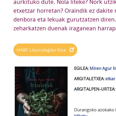
aurkituko dute. Nola liteke? Nork utz
etxetzar horretan? Oraindik ez dakit
denbora eta lekuak gurutzatzen diren.
zeharkatzen duenak iraganean harrapa
HABE Liburutegiko fitxa
EGILEA:
Miren Agur 
ARGITALETXEA:
elkar
ARGITALPEN-URTEA:
Durangoko azokako Bi
klikatu.