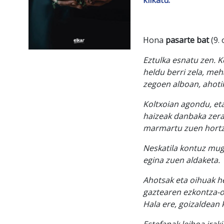
Hona
pasarte bat
(9. 
Eztulka esnatu zen. 
heldu berri zela, meh
zegoen alboan, ahotik
Koltxoian agondu, eta
haizeak danbaka zerab
marmartu zuen hortz 
Neskatila kontuz mugi
egina zuen aldaketa.
Ahotsak eta oihuak he
gaztearen ezkontza-o
Hala ere, goizaldean 
Estefanak leihoa irak