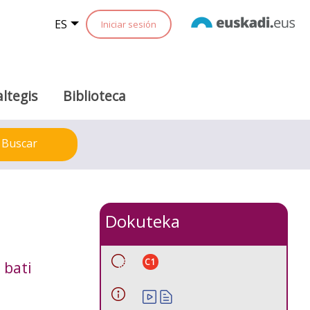
ES
Iniciar sesión
ltegis
Biblioteca
Buscar
Dokuteka
C1
 bati