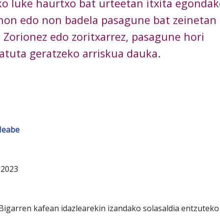
iko luke haurtxo bat urteetan itxita egonda
e non edo non badela pasagune bat zeinetan
 Zorionez edo zoritxarrez, pasagune hori
tuta geratzeko arriskua dauka.
Meabe
2023
garren kafean idazlearekin izandako solasaldia entzutek