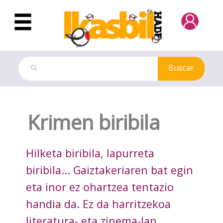
Saltar al contenido principal
Buscar
Dokuteka
Krimen biribila
Hilketa biribila, lapurreta
biribila... Gaiztakeriaren bat egin
eta inor ez ohartzea tentazio
handia da. Ez da harritzekoa
literatura- eta zinema-lan