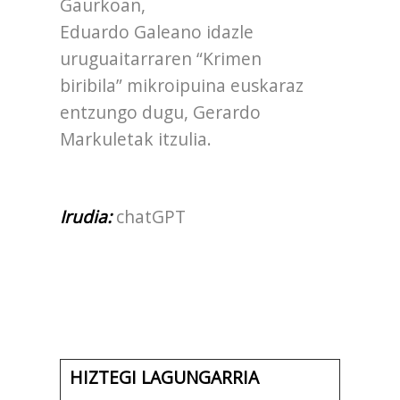
Gaurkoan,
Eduardo Galeano idazle
uruguaitarraren “Krimen
biribila” mikroipuina euskaraz
entzungo dugu, Gerardo
Markuletak itzulia.
Irudia:
chatGPT
HIZTEGI LAGUNGARRIA