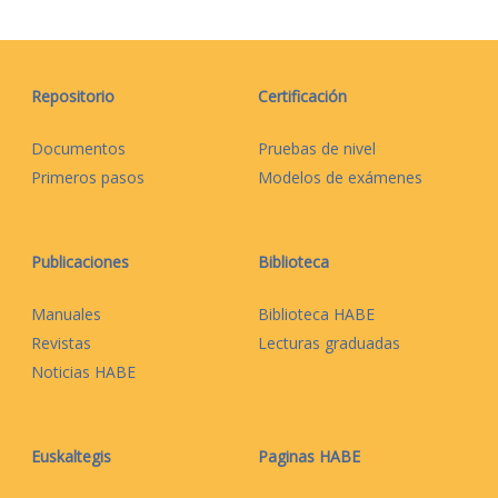
Repositorio
Certificación
Documentos
Pruebas de nivel
Primeros pasos
Modelos de exámenes
Publicaciones
Biblioteca
Manuales
Biblioteca HABE
Revistas
Lecturas graduadas
Noticias HABE
Euskaltegis
Paginas HABE