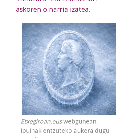
askoren oinarria izatea.
Etxegiroan.eus
webgunean,
ipuinak entzuteko aukera dugu.