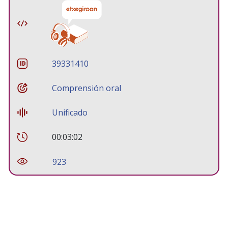
39331410
Comprensión oral
Unificado
00:03:02
923