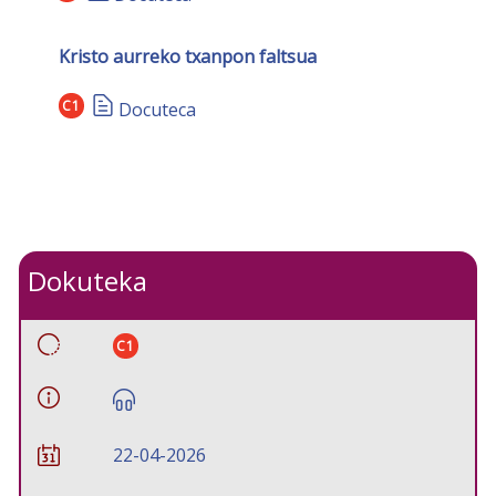
Kristo aurreko txanpon faltsua
C1
Docuteca
Dokuteka
C1
22-04-2026