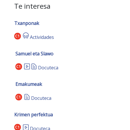
Te interesa
Txanponak
C1
Actividades
Samuel eta Slawo
C1
Docuteca
Emakumeak
C1
Docuteca
Krimen perfektua
C1
Docuteca