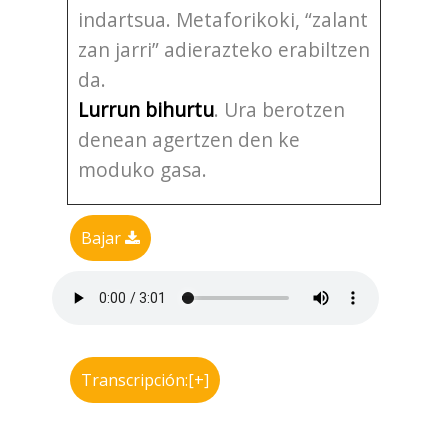
indartsua. Metaforikoki, “zalant
zan jarri” adierazteko erabiltzen
da.
Lurrun bihurtu
. Ura berotzen
denean agertzen den ke
moduko gasa.
Bajar
Transcripción:[+]