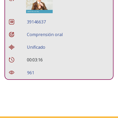
39146637
Comprensión oral
Unificado
00:03:16
961