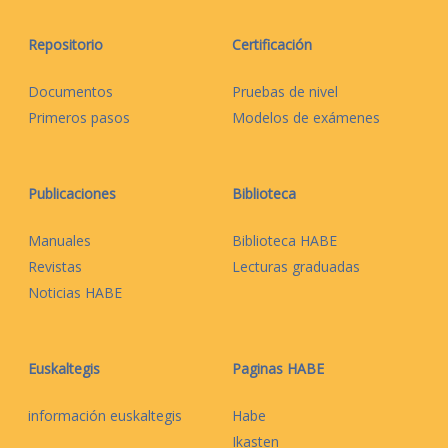
Repositorio
Certificación
Documentos
Pruebas de nivel
Primeros pasos
Modelos de exámenes
Publicaciones
Biblioteca
Manuales
Biblioteca HABE
Revistas
Lecturas graduadas
Noticias HABE
Euskaltegis
Paginas HABE
información euskaltegis
Habe
Ikasten