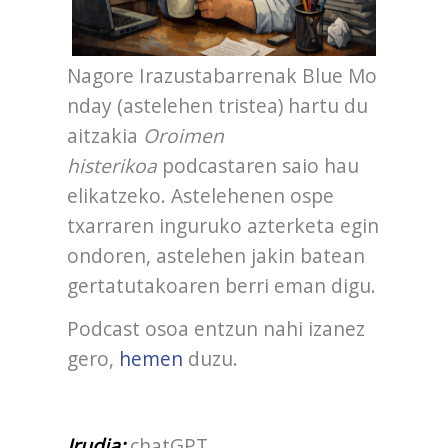
Nagore Irazustabarrenak Blue Mo
nday (astelehen tristea) hartu du
aitzakia
Oroimen
histerikoa
podcastaren saio hau
elikatzeko. Astelehenen ospe
txarraren inguruko azterketa egin
ondoren, astelehen jakin batean
gertatutakoaren berri eman digu.
Podcast osoa entzun nahi izanez
gero,
hemen
duzu.
Irudia:
chatGPT