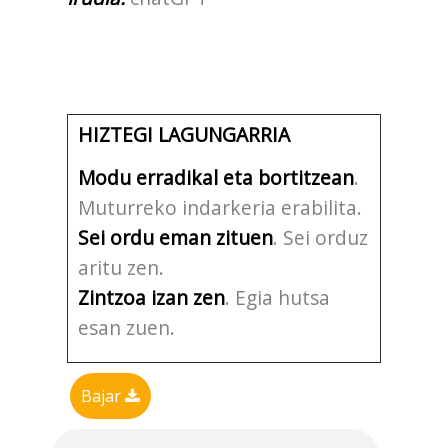
HIZTEGI LAGUNGARRIA
Modu erradikal eta bortitzean
.
Muturreko indarkeria erabilita.
Sei ordu eman zituen
. Sei orduz
aritu zen.
Zintzoa izan zen
. Egia hutsa
esan zuen.
Bajar