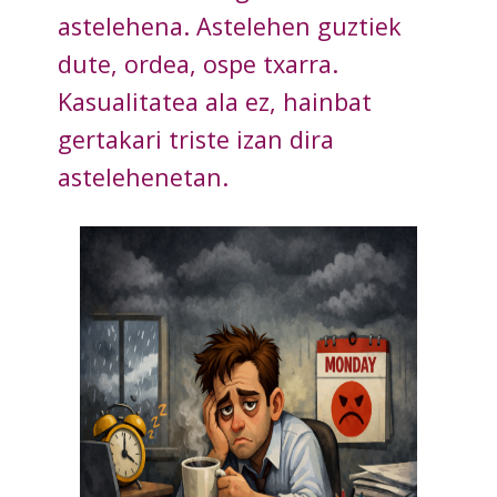
astelehena. Astelehen guztiek
dute, ordea, ospe txarra.
Kasualitatea ala ez, hainbat
gertakari triste izan dira
astelehenetan.