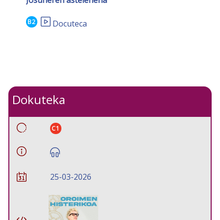
B2
Docuteca
Dokuteka
C1
25-03-2026