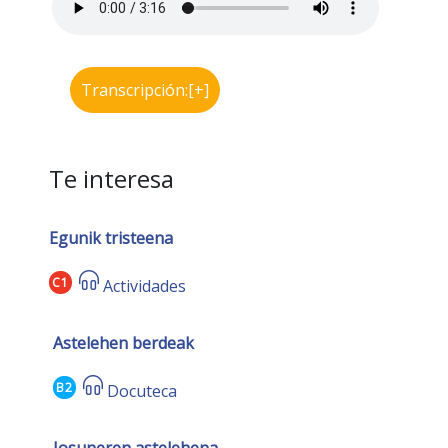
Transcripción:[+]
Te interesa
Egunik tristeena
C1
Actividades
Astelehen berdeak
B2
Docuteca
Josuneren astelehena