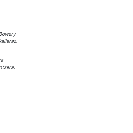
 Bowery
aileraz,
ra
ntzera,