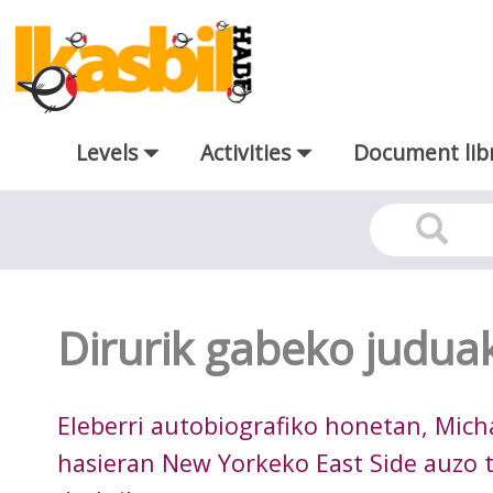
Skip to Main Content
Levels
Activities
Document lib
irakurgai-mailakatuak-fitxa
Dirurik gabeko judua
Eleberri autobiografiko honetan, Mich
hasieran New Yorkeko East Side auzo t