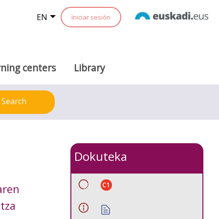
EN
Iniciar sesión
ning centers
Library
Search
Dokuteka
C1
aren
atza