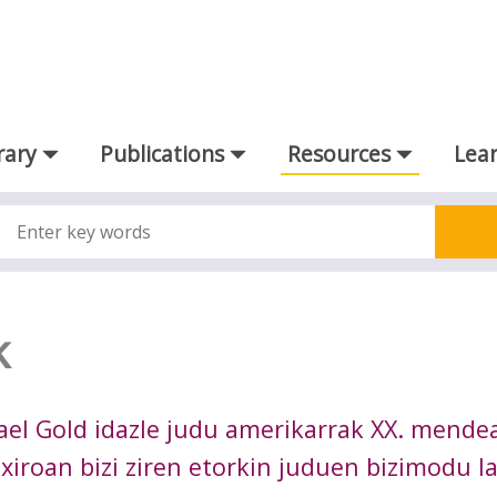
rary
Publications
Resources
Lear
k
ael Gold idazle judu amerikarrak XX. mende
xiroan bizi ziren etorkin juduen bizimodu l