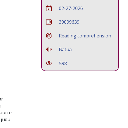
02-27-2026
39099639
Reading comprehension
Batua
598
ar
a,
 aurre
 judu