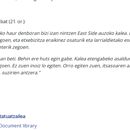
e
bat (21. or.):
ko haur denboran bizi izan nintzen East Side auzoko kalea.
en, eta etxebizitza eraikinez osaturik eta larrialdietako esk
eterik zegoen.
an beti. Behin ere huts egin gabe. Kalea etengabeko asaldu
en. Ez zuen inoiz lo egiten. Orro egiten zuen, itsasoaren a
 suzirien antzera."
tatuatzailea
Document library