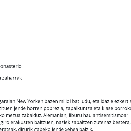
onasterio
 zaharrak
raian New Yorken bazen milioi bat judu, eta idazle ezkerti
ituen jende horren pobrezia, zapalkuntza eta klase borrok
 mezua zabalduz. Alemanian, liburu hau antisemitismoari
argiro erakusten baitzuen, naziek zabaltzen zutenaz bestera,
eratsak, dirurik gabeko jende xehea baizik.