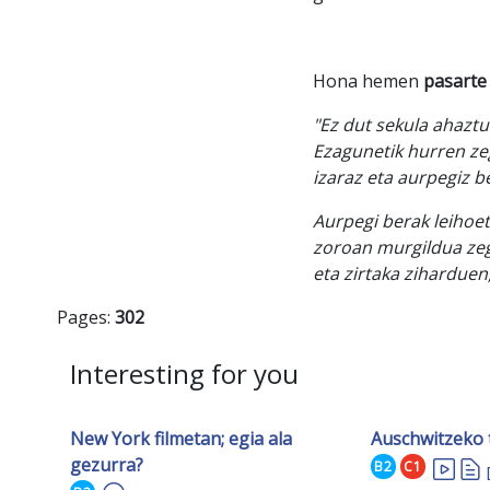
Hona hemen
pasart
"Ez dut sekula ahaztu
Ezagunetik hurren zego
izaraz eta aurpegiz b
Aurpegi berak leihoet
zoroan murgildua zego
eta zirtaka ziharduen,
Pages:
302
Interesting for you
New York filmetan; egia ala
Auschwitzeko 
gezurra?
B2
C1