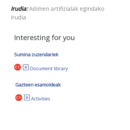
Irudia:
Adimen artifizialak egindako
irudia
Interesting for you
Sumina zuzendariek
C1
Document library
Gazteen esamoldeak
C1
Activities