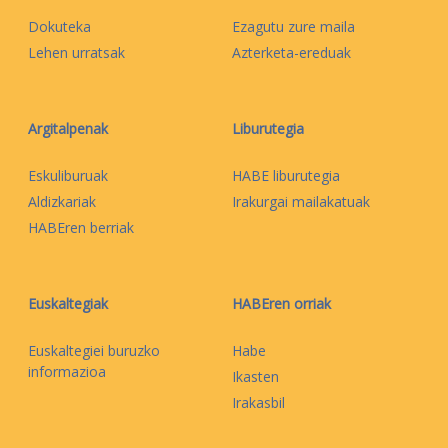
Dokuteka
Ezagutu zure maila
Lehen urratsak
Azterketa-ereduak
Argitalpenak
Liburutegia
Eskuliburuak
HABE liburutegia
Aldizkariak
Irakurgai mailakatuak
HABEren berriak
Euskaltegiak
HABEren orriak
Euskaltegiei buruzko
Habe
informazioa
Ikasten
Irakasbil