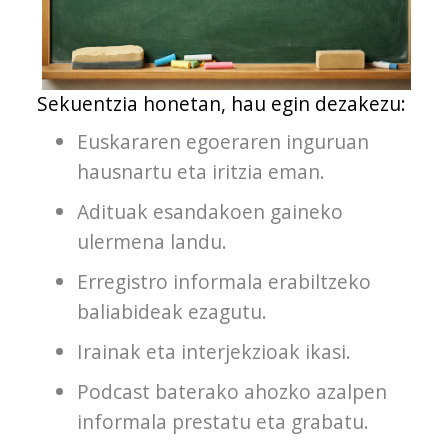
Sekuentzia honetan, hau egin dezakezu:
Euskararen egoeraren inguruan
hausnartu eta iritzia eman.
Adituak esandakoen gaineko
ulermena landu.
Erregistro informala erabiltzeko
baliabideak ezagutu.
Irainak eta interjekzioak ikasi.
Podcast baterako ahozko azalpen
informala prestatu eta grabatu.