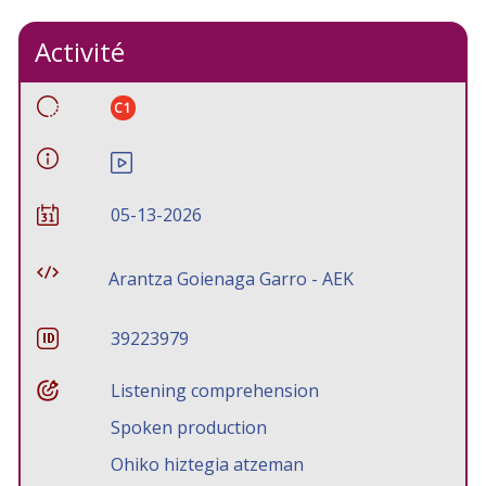
Activité
C1
05-13-2026
Arantza Goienaga Garro - AEK
39223979
Listening comprehension
Spoken production
Ohiko hiztegia atzeman