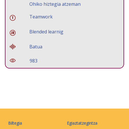
Ohiko hiztegia atzeman
Teamwork
Blended learnig
Batua
983
Biltegia
Egiaztatzegintza