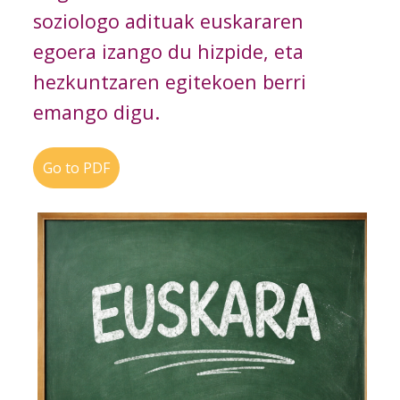
soziologo adituak euskararen
egoera izango du hizpide, eta
hezkuntzaren egitekoen berri
emango digu.
Go to PDF