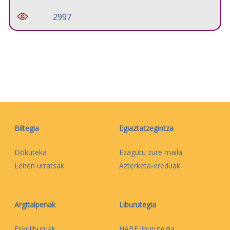
2997
Biltegia
Egiaztatzegintza
Dokuteka
Ezagutu zure maila
Lehen urratsak
Azterketa-ereduak
Argitalpenak
Liburutegia
Eskuliburuak
HABE liburutegia