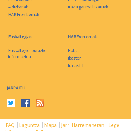
Aldizkariak
Irakurgai mailakatuak
HABEren berriak
Euskaltegiak
HABEren orriak
Euskaltegiei buruzko
Habe
informazioa
Ikasten
Irakasbil
JARRAITU
FAQ
Laguntza
Mapa
Jarri Harremanetan
Lege