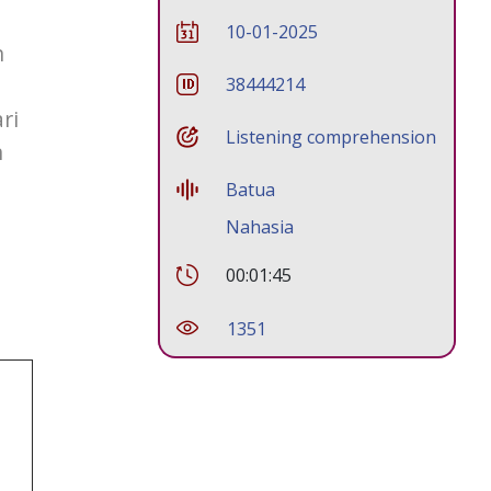
10-01-2025
n
38444214
ri
Listening comprehension
n
Batua
Nahasia
00:01:45
1351