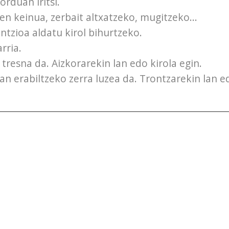
 orduan iritsi.
den keinua, zerbait altxatzeko, mugitzeko...
ntzioa aldatu kirol bihurtzeko.
rria.
tresna da. Aizkorarekin lan edo kirola egin.
ean erabiltzeko zerra luzea da. Trontzarekin lan e