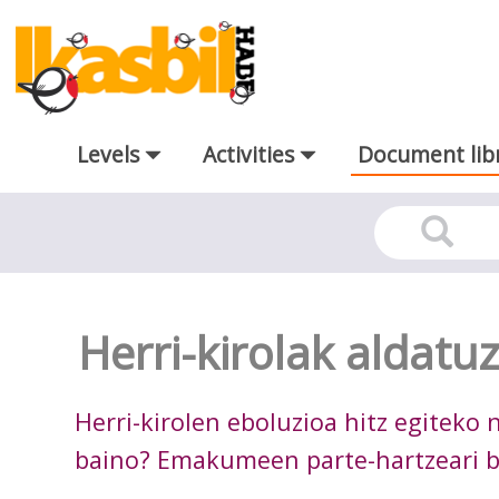
Skip to Main Content
Levels
Activities
Document lib
Docutec
Herri-kirolak aldatu
Herri-kirolen eboluzioa hitz egiteko 
baino? Emakumeen parte-hartzeari bu