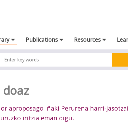
rary
Publications
Resources
Lear
z doaz
nor aproposago Iñaki Perurena harri-jasotza
ruzko iritzia eman digu.