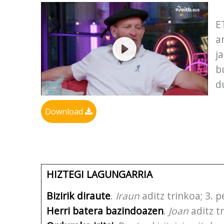
E
a
j
b
d
Download
HIZTEGI LAGUNGARRIA
Bizirik diraute
.
Iraun
aditz trinkoa; 3. p
Herri batera bazindoazen
.
Joan
aditz t