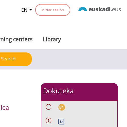
EN
Iniciar sesión
ning centers
Library
Search
Dokuteka
ilea
B1