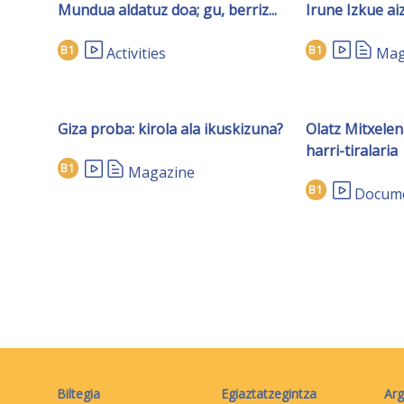
Mundua aldatuz doa; gu, berriz...
Irune Izkue ai
B1
B1
Activities
Mag
Giza proba: kirola ala ikuskizuna?
Olatz Mitxelen
harri-tiralaria
B1
Magazine
B1
Docume
Biltegia
Egiaztatzegintza
Arg