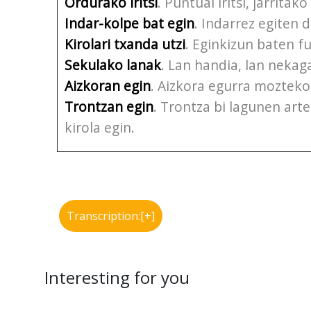
Ordurako iritsi
. Puntual iritsi, jarritako
Indar-kolpe bat egin
. Indarrez egiten 
Kirolari txanda utzi
. Eginkizun baten fu
Sekulako lanak
. Lan handia, lan nekaga
Aizkoran egin
. Aizkora egurra mozteko 
Trontzan egin
. Trontza bi lagunen art
kirola egin.
Transcription:[+]
Interesting for you