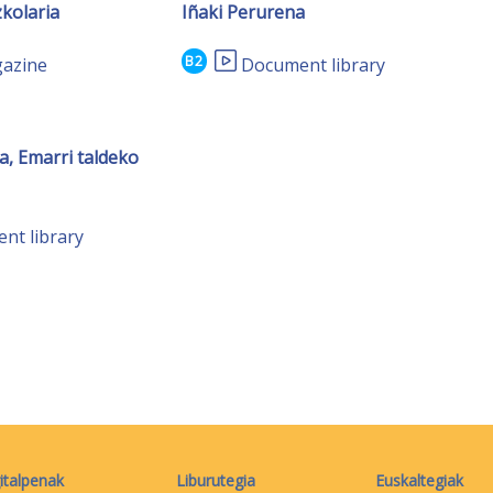
zkolaria
Iñaki Perurena
B2
azine
Document library
a, Emarri taldeko
nt library
italpenak
Liburutegia
Euskaltegiak