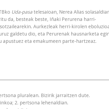
TBko
Uda-pasa
telesaioan, Nerea Alias solasaldia
ritu da, besteak beste, Iñaki Perurena harri-
asotzailearekin. Aurkezleak herri-kirolen eboluzioa
uruz galdetu dio, eta Perurenak hausnarketa egi
u apustuez eta emakumeen parte-hartzeaz.
ertsona pluralean. Bizirik jarraitzen dute.
rinkoa; 2. pertsona lehenaldian.