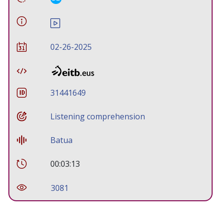
02-26-2025
31441649
Listening comprehension
Batua
00:03:13
3081