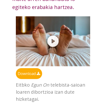
egiteko erabakia hartzea.
Download
Eitbko
Egun On
telebista-saioan
loaren dibortzioa izan dute
hizketagai.