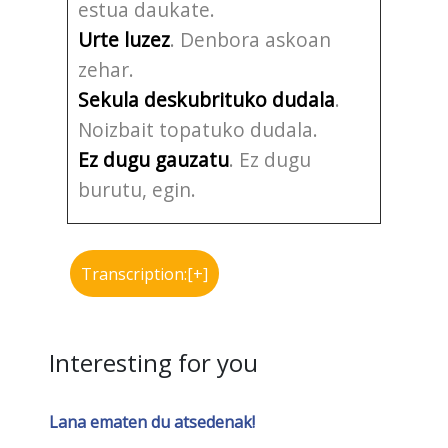
estua daukate.
Urte luzez
. Denbora askoan
zehar.
Sekula deskubrituko dudala
.
Noizbait topatuko dudala.
Ez dugu gauzatu
. Ez dugu
burutu, egin.
Transcription:[+]
Interesting for you
Lana ematen du atsedenak!