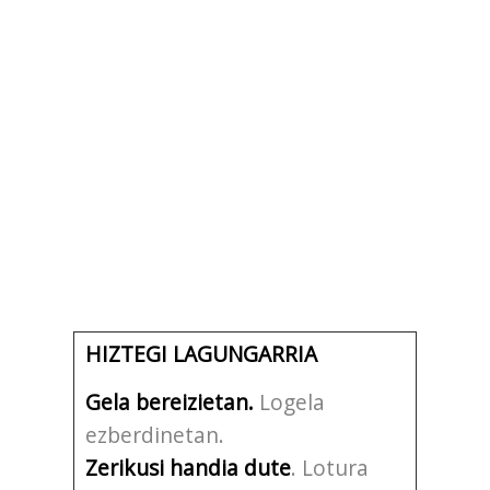
HIZTEGI LAGUNGARRIA
Gela bereizietan.
Logela
ezberdinetan.
Zerikusi handia dute
. Lotura