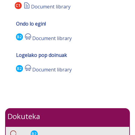
C1
Document library
Ondo lo egin!
B2
Document library
Logelako pop doinuak
B2
Document library
Dokuteka
B2