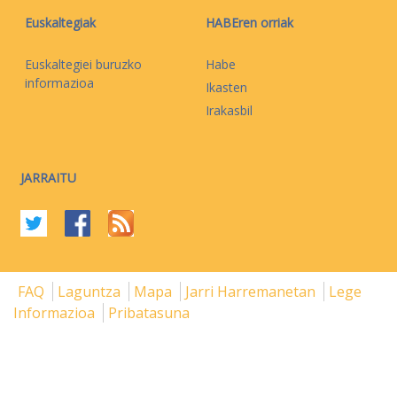
Euskaltegiak
HABEren orriak
Euskaltegiei buruzko
Habe
informazioa
Ikasten
Irakasbil
JARRAITU
FAQ
Laguntza
Mapa
Jarri Harremanetan
Lege
Informazioa
Pribatasuna