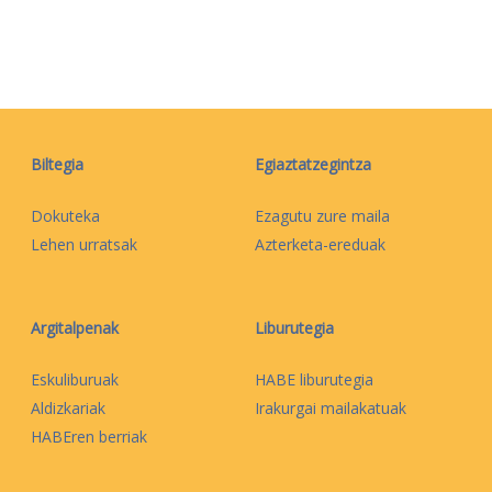
Biltegia
Egiaztatzegintza
Dokuteka
Ezagutu zure maila
Lehen urratsak
Azterketa-ereduak
Argitalpenak
Liburutegia
Eskuliburuak
HABE liburutegia
Aldizkariak
Irakurgai mailakatuak
HABEren berriak