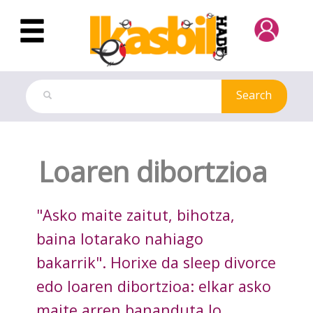
Skip to Main Content
Search
Docutec
Loaren dibortzioa
"Asko maite zaitut, bihotza,
baina lotarako nahiago
bakarrik". Horixe da sleep divorce
edo loaren dibortzioa: elkar asko
maite arren bananduta lo