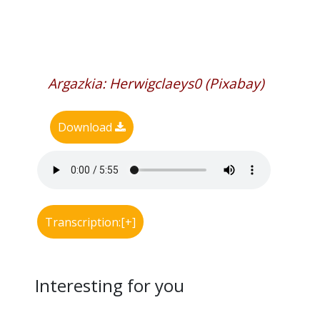
Argazkia: Herwigclaeys0 (Pixabay)
Download
Transcription:[+]
Interesting for you