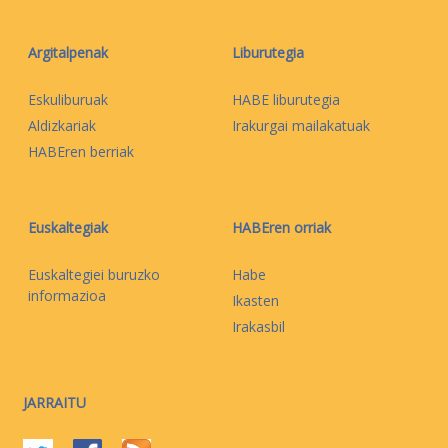
Argitalpenak
Liburutegia
Eskuliburuak
HABE liburutegia
Aldizkariak
Irakurgai mailakatuak
HABEren berriak
Euskaltegiak
HABEren orriak
Euskaltegiei buruzko
Habe
informazioa
Ikasten
Irakasbil
JARRAITU