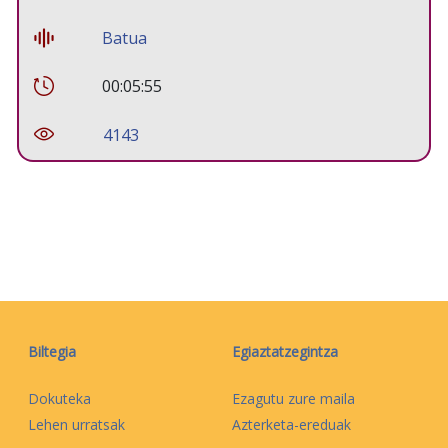
Batua
00:05:55
4143
Biltegia
Egiaztatzegintza
Dokuteka
Ezagutu zure maila
Lehen urratsak
Azterketa-ereduak