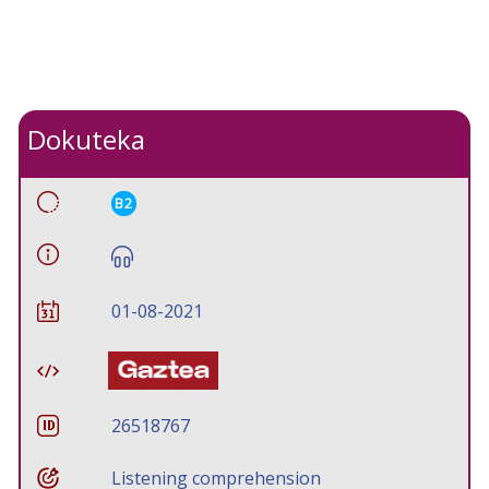
Dokuteka
B2
01-08-2021
26518767
Listening comprehension