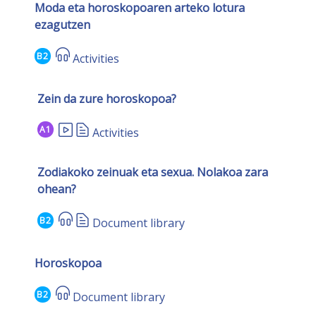
Moda eta horoskopoaren arteko lotura
ezagutzen
B2
Activities
Zein da zure horoskopoa?
A1
Activities
Zodiakoko zeinuak eta sexua. Nolakoa zara
ohean?
B2
Document library
Horoskopoa
B2
Document library