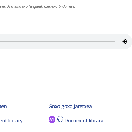
ren A mailarako langaiak izeneko bilduman.
ten
Goxo goxo Jatetxea
A1
nt library
Document library