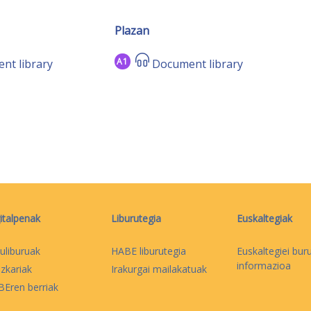
Plazan
A1
nt library
Document library
italpenak
Liburutegia
Euskaltegiak
uliburuak
HABE liburutegia
Euskaltegiei bur
informazioa
izkariak
Irakurgai mailakatuak
Eren berriak