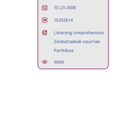
10-23-2008
16292614
Listening comprehension
Zenbatzaileak-neurriak
Partitiboa
9094