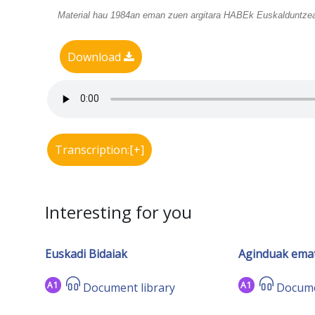
Material hau 1984an eman zuen argitara HABEk Euskalduntzea
Download
Transcription:[+]
Interesting for you
Euskadi Bidaiak
Aginduak ema
A1
A1
Document library
Docume