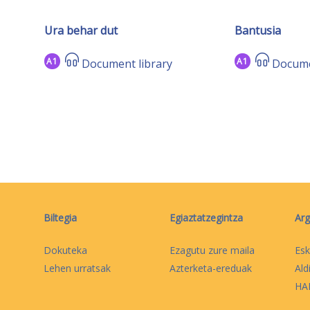
Ura behar dut
Bantusia
A1
A1
Document library
Docume
Biltegia
Egiaztatzegintza
Arg
Dokuteka
Ezagutu zure maila
Esk
Lehen urratsak
Azterketa-ereduak
Ald
HAB