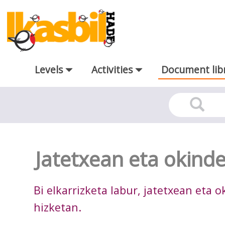
Skip to Main Content
Levels
Activities
Document lib
Docutec
Jatetxean eta okind
Bi elkarrizketa labur, jatetxean eta 
hizketan.