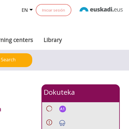
EN
Iniciar sesión
ning centers
Library
Search
Dokuteka
a
A1