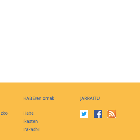
HABEren orriak
JARRAITU
uzko
Habe
Ikasten
Irakasbil