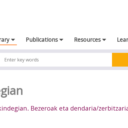
rary
Publications
Resources
Lear
egian
okindegian. Bezeroak eta dendaria/zerbitzari