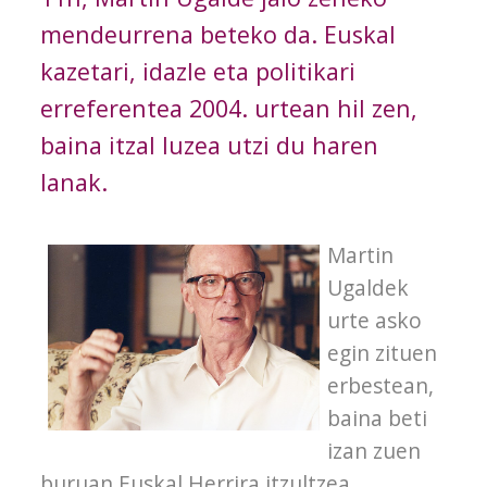
mendeurrena beteko da. Euskal
kazetari, idazle eta politikari
erreferentea 2004. urtean hil zen,
baina itzal luzea utzi du haren
lanak.
Martin
Ugaldek
urte asko
egin zituen
erbestean,
baina beti
izan zuen
buruan Euskal Herrira itzultzea.