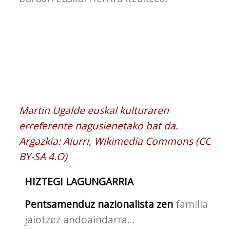
Martin Ugalde euskal kulturaren
erreferente nagusienetako bat da.
Argazkia: Aiurri, Wikimedia Commons (
CC
BY-SA 4.O
)
HIZTEGI LAGUNGARRIA
Pentsamenduz nazionalista zen
familia bate
jaiotzez andoaindarra...