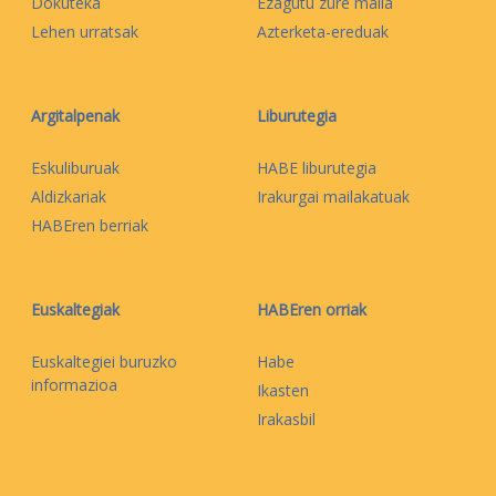
Dokuteka
Ezagutu zure maila
Lehen urratsak
Azterketa-ereduak
Argitalpenak
Liburutegia
Eskuliburuak
HABE liburutegia
Aldizkariak
Irakurgai mailakatuak
HABEren berriak
Euskaltegiak
HABEren orriak
Euskaltegiei buruzko
Habe
informazioa
Ikasten
Irakasbil