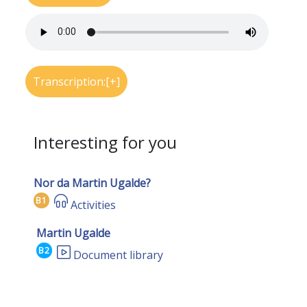
Transcription:[+]
Interesting for you
Nor da Martin Ugalde?
B1
Activities
Martin Ugalde
B2
Document library