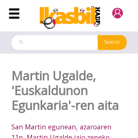
Skip to Main Content
Search
Aldizkari Digitala
Martin Ugalde,
'Euskaldunon
Egunkaria'-ren aita
San Martin egunean, azaroaren
11n, Martin Ugalde jaio zeneko