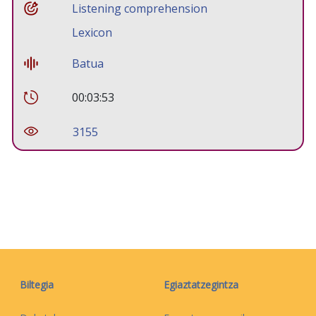
Listening comprehension
Lexicon
Batua
00:03:53
3155
Biltegia
Egiaztatzegintza