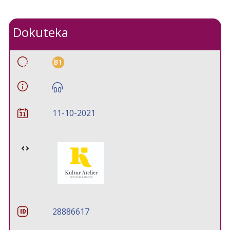
Dokuteka
B1
11-10-2021
28886617