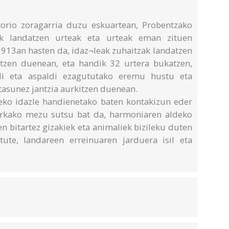
torio zoragarria duzu eskuartean, Probentzako
k landatzen urteak eta urteak eman zituen
1913an hasten da, idaz¬leak zuhaitzak landatzen
utzen duenean, eta handik 32 urtera bukatzen,
li eta aspaldi ezagututako eremu hustu eta
etasunez jantzia aurkitzen duenean.
eko idazle handienetako baten kontakizun eder
urkako mezu sutsu bat da, harmoniaren aldeko
n bitartez gizakiek eta animaliek bizileku duten
tute, landareen erreinuaren jarduera isil eta