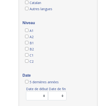
Catalan
Autres langues
Niveau
A1
A2
B1
B2
C1
C2
Date
5 dernières années
Date de début
Date de fin