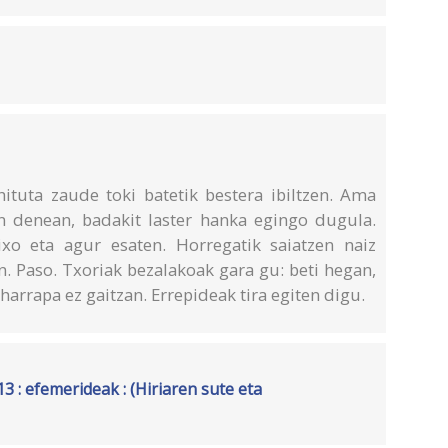
ituta zaude toki batetik bestera ibiltzen. Ama
n denean, badakit laster hanka egingo dugula.
xo eta agur esaten. Horregatik saiatzen naiz
en. Paso. Txoriak bezalakoak gara gu: beti hegan,
harrapa ez gaitzan. Errepideak tira egiten digu.
3 : efemerideak : (Hiriaren sute eta