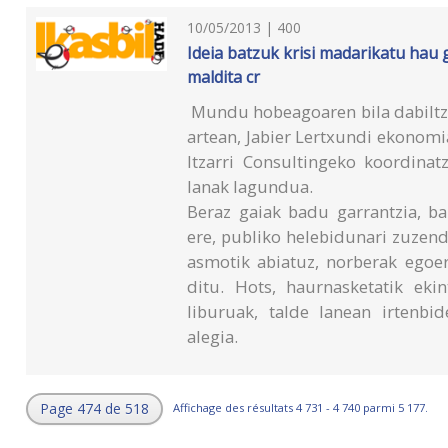
10/05/2013 | 400
Ideia batzuk krisi madarikatu hau 
maldita cr
Mundu hobeagoaren bila dabiltz
artean, Jabier Lertxundi ekonomi
Itzarri Consultingeko koordinatz
lanak lagundua.
Beraz gaiak badu garrantzia, ba
ere, publiko helebidunari zuzen
asmotik abiatuz, norberak egoer
ditu. Hots, haurnasketatik eki
liburuak, talde lanean irtenbi
alegia.
Page 474 de 518
Affichage des résultats 4 731 - 4 740 parmi 5 177.