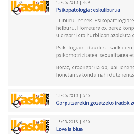
13/05/2013 | 469
Psikopatologia : eskuliburua
Liburu honek Psikopatologiare
helburu. Horretarako, berez kon
ulergarri eta hurbilean azalduta
Psikologian dauden sailkapen 
psikomotrizitatea, sexualitatea 
Beraz, erabilgarria da, bai lehen
honetan sakondu nahi dutenentza
13/05/2013 | 545
Gorputzarekin gozatzeko iradokiz
13/05/2013 | 490
Love is blue