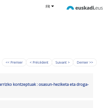
FR
<< Premier
< Précédent
Suivant >
Dernier >>
rrizko kontzeptuak : osasun-heziketa eta droga-