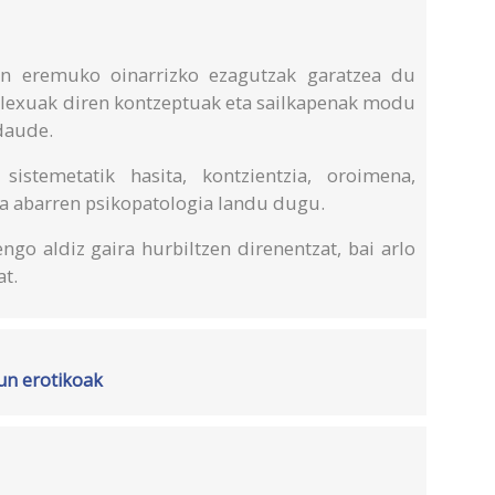
n eremuko oinarrizko ezagutzak garatzea du
plexuak diren kontzeptuak eta sailkapenak modu
 daude.
sistemetatik hasita, kontzientzia, oroimena,
eta abarren psikopatologia landu dugu.
engo aldiz gaira hurbiltzen direnentzat, bai arlo
t.
un erotikoak