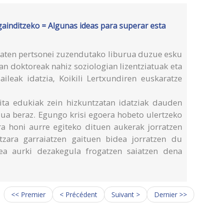
gainditzeko = Algunas ideas para superar esta
aten pertsonei zuzendutako liburua duzue esku
an doktoreak nahiz soziologian lizentziatuak eta
aileak idatzia, Koikili Lertxundiren euskaratze
ita edukiak zein hizkuntzatan idatziak dauden
dua beraz. Egungo krisi egoera hobeto ulertzeko
a honi aurre egiteko dituen aukerak jorratzen
ntzara garraiatzen gaituen bidea jorratzen du
dea aurki dezakegula frogatzen saiatzen dena
<< Premier
< Précédent
Suivant >
Dernier >>