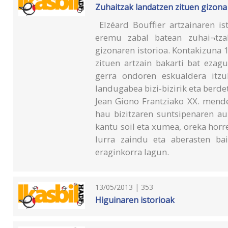
Zuhaitzak landatzen zituen gizona
Elzéard Bouffier artzainaren is
eremu zabal batean zuhai¬tza
gizonaren istorioa. Kontakizuna 
zituen artzain bakarti bat ezag
gerra ondoren eskualdera itzu
landugabea bizi-bizirik eta berd
Jean Giono Frantziako XX. mend
hau bizitzaren suntsipenaren a
kantu soil eta xumea, oreka horre
lurra zaindu eta aberasten bai
eraginkorra lagun.
13/05/2013 | 353
Higuinaren istorioak