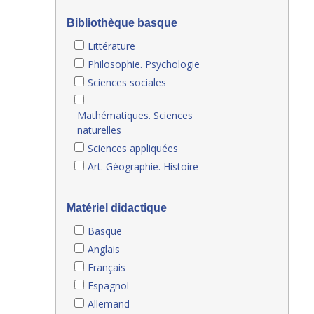
Bibliothèque basque
Littérature
Philosophie. Psychologie
Sciences sociales
Mathématiques. Sciences
naturelles
Sciences appliquées
Art. Géographie. Histoire
Matériel didactique
Basque
Anglais
Français
Espagnol
Allemand