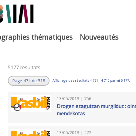
iographies thématiques
Nouveautés
5177 résultats
Page 474 de 518
Affichage des résultats 4 731 - 4 740 parmi 5 177.
13/05/2013 | 756
Drogen ezagutzan murgilduz : oina
mendekotas
13/05/2013 | 472