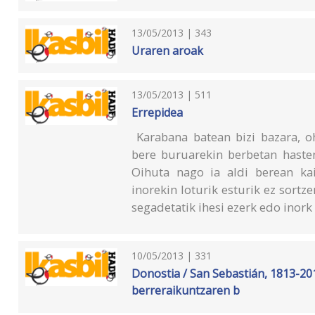
13/05/2013 | 343
Uraren aroak
13/05/2013 | 511
Errepidea
Karabana batean bizi bazara, oh
bere buruarekin berbetan haste
Oihuta nago ia aldi berean kai
inorekin loturik esturik ez sortz
segadetatik ihesi ezerk edo inork 
10/05/2013 | 331
Donostia / San Sebastián, 1813-201
berreraikuntzaren b