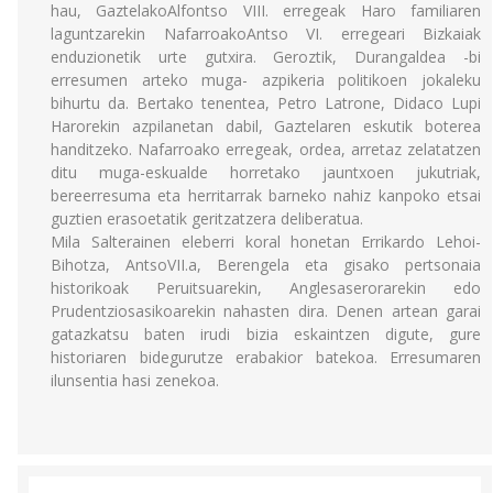
hau, GaztelakoAlfontso VIII. erregeak Haro familiaren
laguntzarekin NafarroakoAntso VI. erregeari Bizkaiak
enduzionetik urte gutxira. Geroztik, Durangaldea -bi
erresumen arteko muga- azpikeria politikoen jokaleku
bihurtu da. Bertako tenentea, Petro Latrone, Didaco Lupi
Harorekin azpilanetan dabil, Gaztelaren eskutik boterea
handitzeko. Nafarroako erregeak, ordea, arretaz zelatatzen
ditu muga-eskualde horretako jauntxoen jukutriak,
bereerresuma eta herritarrak barneko nahiz kanpoko etsai
guztien erasoetatik geritzatzera deliberatua.
Mila Salterainen eleberri koral honetan Errikardo Lehoi-
Bihotza, AntsoVII.a, Berengela eta gisako pertsonaia
historikoak Peruitsuarekin, Anglesaserorarekin edo
Prudentziosasikoarekin nahasten dira. Denen artean garai
gatazkatsu baten irudi bizia eskaintzen digute, gure
historiaren bidegurutze erabakior batekoa. Erresumaren
ilunsentia hasi zenekoa.