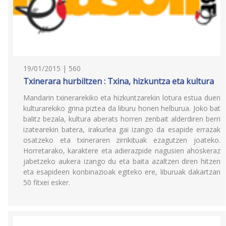
19/01/2015 | 560
Txinerara hurbiltzen : Txina, hizkuntza eta kultura
Mandarin txinerarekiko eta hizkuntzarekin lotura estua duen
kulturarekiko grina piztea da liburu honen helburua. Joko bat
balitz bezala, kultura aberats horren zenbait alderdiren berri
izatearekin batera, irakurlea gai izango da esapide errazak
osatzeko eta txineraren zirrikituak ezagutzen joateko.
Horretarako, karaktere eta adierazpide nagusien ahoskeraz
jabetzeko aukera izango du eta baita azaltzen diren hitzen
eta esapideen konbinazioak egiteko ere, liburuak dakartzan
50 fitxei esker.