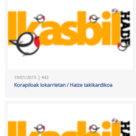
19/01/2015 | 442
Korapiloak lokarrietan / Haize takikardikoa