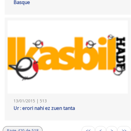
Basque
13/01/2015 | 513
Ur : erori nahi ez zuen tanta
Page 420 de 518
<<
<
>
>>