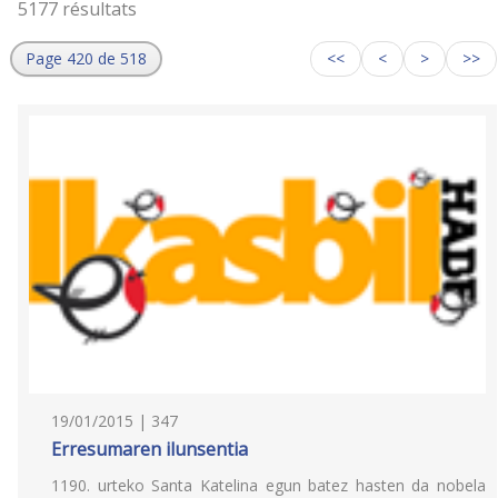
5177 résultats
Page 420 de 518
<<
<
>
>>
19/01/2015 | 347
Erresumaren ilunsentia
1190. urteko Santa Katelina egun batez hasten da nobela