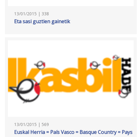
13/01/2015 | 338
Eta sasi guztien gainetik
13/01/2015 | 569
Euskal Herria = País Vasco = Basque Country = Pays