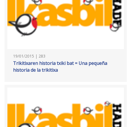
19/01/2015 | 283
Trikitixaren historia txiki bat = Una pequeña
historia de la trikitixa