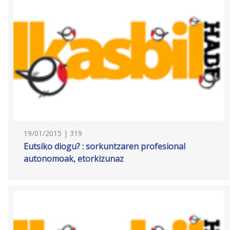
19/01/2015 | 319
Eutsiko diogu? : sorkuntzaren profesional
autonomoak, etorkizunaz