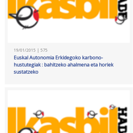
19/01/2015 | 575
Euskal Autonomia Erkidegoko karbono-
hustutegiak : bahitzeko ahalmena eta horiek
sustatzeko