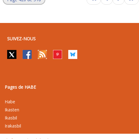
SUIVEZ-NOUS
Pages de HABE
Habe
Ikasten
Ikasbil
Irakasbil