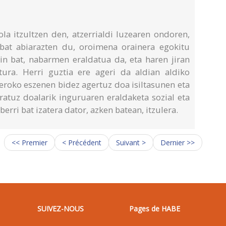
 itzultzen den, atzerrialdi luzearen ondoren,
 bat abiarazten du, oroimena orainera egokitu
kin bat, nabarmen eraldatua da, eta haren jiran
tura. Herri guztia ere ageri da aldian aldiko
eroko eszenen bidez agertuz doa isiltasunen eta
aratuz doalarik inguruaren eraldaketa sozial eta
berri bat izatera dator, azken batean, itzulera.
<< Premier
< Précédent
Suivant >
Dernier >>
SUIVEZ-NOUS
Pages de HABE