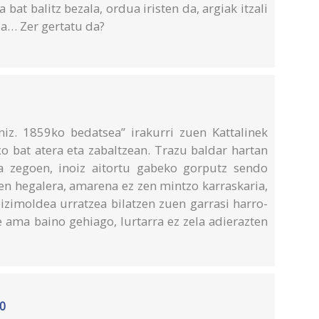
at balitz bezala, ordua iristen da, argiak itzali
 da… Zer gertatu da?
iz. 1859ko bedatsea” irakurri zuen Kattalinek
o bat atera eta zabaltzean. Trazu baldar hartan
a zegoen, inoiz aitortu gabeko gorputz sendo
n hegalera, amarena ez zen mintzo karraskaria,
bizimoldea urratzea bilatzen zuen garrasi harro-
e ama baino gehiago, lurtarra ez zela adierazten
10