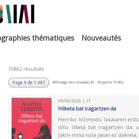
iographies thématiques
Nouveautés
10862 résultats
Page 9 de 1 087
Affichage des résultats 81 - 90 parmi 10 862.
09/06/2026 | 21
Hilketa bat iragartzen da
Herriko bizimodu lasaiaren erdi
ditu: ilketa bat iragartzen da: 
Jakin-mina nola jasan ez dakiela