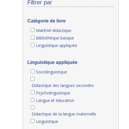
Filtrer par
Catégorie de livre
Matériel didactique
Bibliothèque basque
Linguistique appliquée
Linguistique appliquée
Sociolinguistique
Didactique des langues secondes
Psycholinguistique
Langue et éducation
Didactique de la langue maternelle
Linguistique