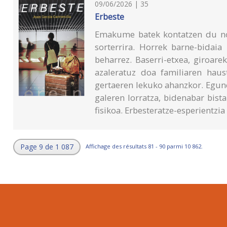
09/06/2026 | 35
Erbeste
Emakume batek kontatzen du nola
sorterrira. Horrek barne-bidaia
beharrez. Baserri-etxea, giroare
azaleratuz doa familiaren haus
gertaeren lekuko ahanzkor. Egun
galeren lorratza, bidenabar bist
fisikoa. Erbesteratze-esperientzia 
Page 9 de 1 087
Affichage des résultats 81 - 90 parmi 10 862.