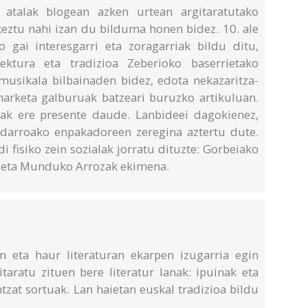
 atalak blogean azken urtean argitaratutako
eztu nahi izan du bilduma honen bidez. 10. ale
o gai interesgarri eta zoragarriak bildu ditu,
tektura eta tradizioa Zeberioko baserrietako
 musikala bilbainaden bidez, edota nekazaritza-
arketa galburuak batzeari buruzko artikuluan.
nak ere presente daude. Lanbideei dagokienez,
darroako enpakadoreen zeregina aztertu dute.
 fisiko zein sozialak jorratu dituzte: Gorbeiako
k, eta Munduko Arrozak ekimena.
 eta haur literaturan ekarpen izugarria egin
taratu zituen bere literatur lanak: ipuinak eta
tzat sortuak. Lan haietan euskal tradizioa bildu