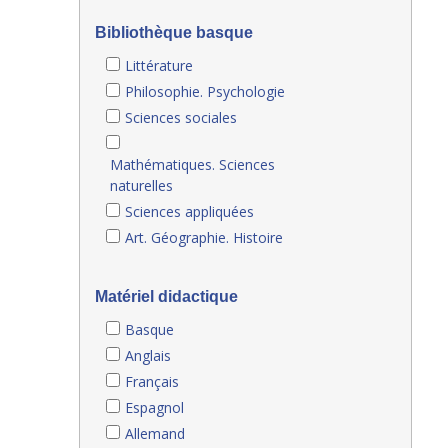
Bibliothèque basque
Littérature
Philosophie. Psychologie
Sciences sociales
Mathématiques. Sciences
naturelles
Sciences appliquées
Art. Géographie. Histoire
Matériel didactique
Basque
Anglais
Français
Espagnol
Allemand