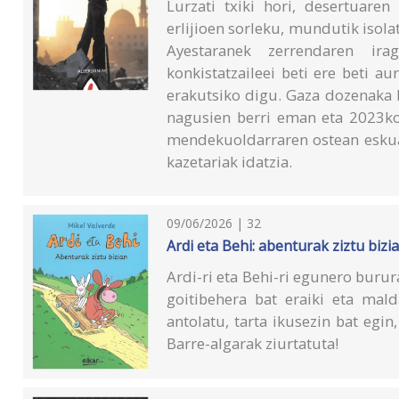
Lurzati txiki hori, desertuaren
erlijioen sorleku, mundutik isol
Ayestaranek zerrendaren ir
konkistatzaileei beti ere beti a
erakutsiko digu. Gaza dozenaka b
nagusien berri eman eta 2023ko
mendekuoldarraren ostean esku
kazetariak idatzia.
09/06/2026 | 32
Ardi eta Behi: abenturak ziztu bizi
Ardi-ri eta Behi-ri egunero burura
goitibehera bat eraiki eta mald
antolatu, tarta ikusezin bat egin
Barre-algarak ziurtatuta!