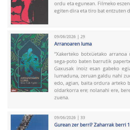
ordu eta egunean. Filmeko eszena b
egiten dira eta tiro bat entzuten
09/06/2026 | 29
Arranoaren luma
“Xakerteko botxüetako arranoa n
sega-poto baten barrutik papertx
Gaxusak inoiz esan gabeko egi
lumaduna, zeruan galdu nahi zue
edo, agian, baita ordura arteko 
oldarkorra ere; nolanahi ere, ber
zuena.
09/06/2026 | 33
Gurean zer berri? Zaharrak berri 