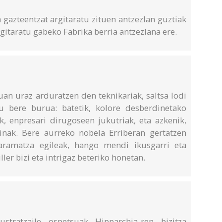
 gazteentzat argitaratu zituen antzezlan guztiak
rgitaratu gabeko Fabrika berria antzezlana ere.
an uraz arduratzen den teknikariak, saltsa lodi
u bere burua: batetik, kolore desberdinetako
ik, enpresari dirugoseen jukutriak, eta azkenik,
inak. Bere aurreko nobela Erriberan gertatzen
aramatza egileak, hango mendi ikusgarri eta
ller bizi eta intrigaz beteriko honetan.
stratzaile ospetsuak Hipparchia-ren bizitza