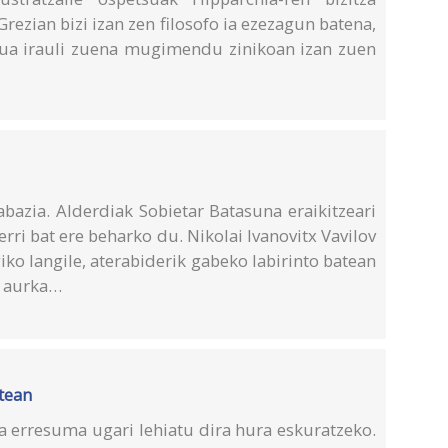
rezian bizi izan zen filosofo ia ezezagun batena,
a irauli zuena mugimendu zinikoan izan zuen
rabazia. Alderdiak Sobietar Batasuna eraikitzeari
berri bat ere beharko du. Nikolai Ivanovitx Vavilov
iko langile, aterabiderik gabeko labirinto batean
n aurka…
rtean
ta erresuma ugari lehiatu dira hura eskuratzeko.