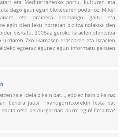
 atari eta Mediterraneoko portu, kulturen eta
atuta dago gaur egun blokeoaren poderioz. Mikel
aganera eta orainera eramango gaitu eta
urre egin dien leku horretan bizitza nolakoa den
ider bisitatu, 2008az geroko Israelen ofentsiba
 urriaren 7ko Hamasen erasoaren eta Israelen
aldeko egoeraz egunez egun informatu gaituen
an
tzen zaie ideia bikain bat…, edo ez hain bikaina:
an behera jausi, Txanogorritxorekin festa bat
, edota otso beldurgarriari aurre egin! Emaitza?