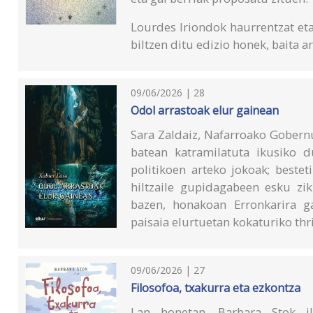
Lourdes Iriondok haurrentzat eta
biltzen ditu edizio honek, baita a
09/06/2026 | 28
Odol arrastoak elur gainean
Sara Zaldaiz, Nafarroako Gobernu
batean katramilatuta ikusiko d
politikoen arteko jokoak; bestet
hiltzaile gupidagabeen esku zik
bazen, honakoan Erronkarira g
paisaia elurtuetan kokaturiko thri
09/06/2026 | 27
Filosofoa, txakurra eta ezkontza
Lan honetan, Barbara Stok ilu