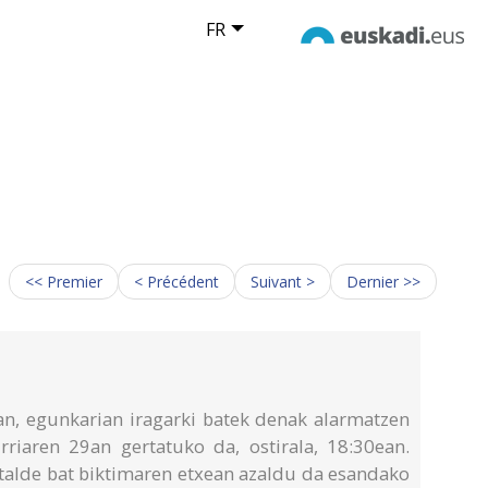
FR
<< Premier
< Précédent
Suivant >
Dernier >>
an, egunkarian iragarki batek denak alarmatzen
urriaren 29an gertatuko da, ostirala, 18:30ean.
, talde bat biktimaren etxean azaldu da esandako