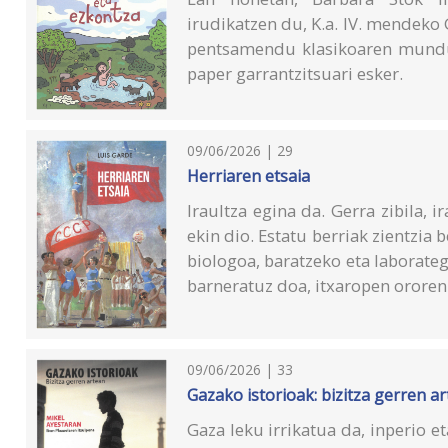
irudikatzen du, K.a. IV. mendeko G
pentsamendu klasikoaren mundu
paper garrantzitsuari esker.
09/06/2026 | 29
Herriaren etsaia
Iraultza egina da. Gerra zibila, i
ekin dio. Estatu berriak zientzia 
biologoa, baratzeko eta laborateg
barneratuz doa, itxaropen orore
09/06/2026 | 33
Gazako istorioak: bizitza gerren a
Gaza leku irrikatua da, inperio e