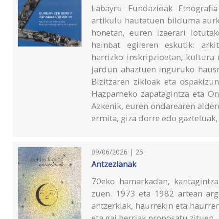
Labayru Fundazioak Etnografia
artikulu hautatuen bilduma aurk
honetan, euren izaerari lotutak
hainbat egileren eskutik: arki
harrizko inskripzioetan, kultura
jardun ahaztuen inguruko hausn
Bizitzaren zikloak eta ospakizu
Hazparneko zapatagintza eta On
Azkenik, euren ondarearen alderdi
ermita, giza dorre edo gaztelua
09/06/2026 | 25
Antzezlanak
70eko hamarkadan, kantagintzan
zuen. 1973 eta 1982 artean argi
antzerkiak, haurrekin eta haurren
eta gai berriak proposatu zituen.