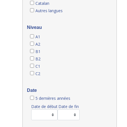
Catalan
Autres langues
Niveau
A1
A2
B1
B2
C1
C2
Date
5 dernières années
Date de début
Date de fin