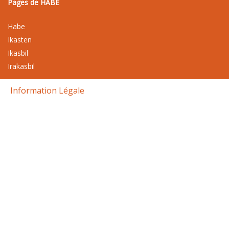
Pages de HABE
Habe
Ikasten
Ikasbil
Irakasbil
Information Légale