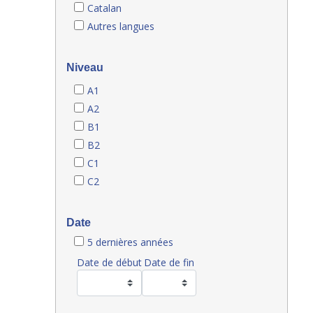
Catalan
Autres langues
Niveau
A1
A2
B1
B2
C1
C2
Date
5 dernières années
Date de début
Date de fin