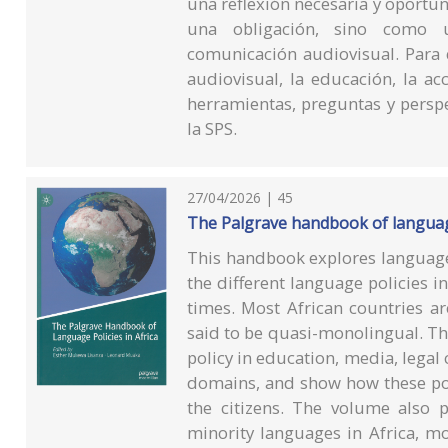
una reflexión necesaria y oportun
una obligación, sino como u
comunicación audiovisual. Para 
audiovisual, la educación, la ac
herramientas, preguntas y persp
la SPS.
27/04/2026 | 45
The Palgrave handbook of language
This handbook explores language 
the different language policies i
times. Most African countries a
said to be quasi-monolingual. Th
policy in education, media, lega
domains, and show how these poli
the citizens. The volume also p
minority languages in Africa, m