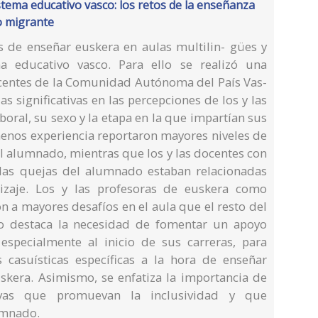
istema educativo vasco: los retos de la enseñanza
o migrante
os de enseñar euskera en aulas multilin- gües y
ma educativo vasco. Para ello se realizó una
centes de la Comunidad Autónoma del País Vas-
s significativas en las percepciones de los y las
oral, su sexo y la etapa en la que impartían sus
 menos experiencia reportaron mayores niveles de
el alumnado, mientras que los y las docentes con
las quejas del alumnado estaban relacionadas
dizaje. Los y las profesoras de euskera como
n a mayores desafíos en el aula que el resto del
io destaca la necesidad de fomentar un apoyo
 especialmente al inicio de sus carreras, para
s casuísticas específicas a la hora de enseñar
skera. Asimismo, se enfatiza la importancia de
tivas que promuevan la inclusividad y que
umnado.