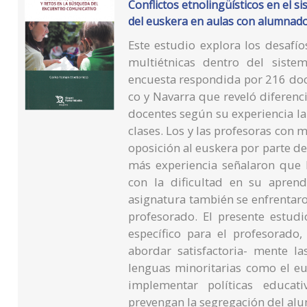
Conflictos etnolingüísticos en el s
del euskera en aulas con alumnad
Este estudio explora los desafí
multiétnicas dentro del siste
encuesta respondida por 216 do
co y Navarra que reveló diferencia
docentes según su experiencia lab
clases. Los y las profesoras con
oposición al euskera por parte d
más experiencia señalaron que 
con la dificultad en su apren
asignatura también se enfrentaro
profesorado. El presente estud
específico para el profesorado,
abordar satisfactoria- mente la
lenguas minoritarias como el eu
implementar políticas educa
prevengan la segregación del al