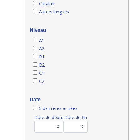
Catalan
Autres langues
Niveau
A1
A2
B1
B2
C1
C2
Date
5 dernières années
Date de début
Date de fin