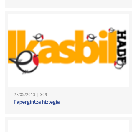
27/05/2013 | 309
Papergintza hiztegia