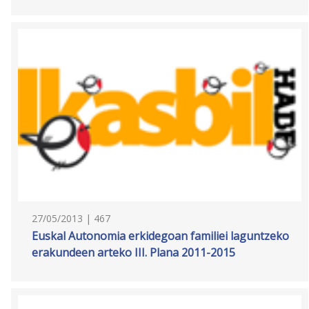
27/05/2013 | 467
Euskal Autonomia erkidegoan familiei laguntzeko
erakundeen arteko III. Plana 2011-2015