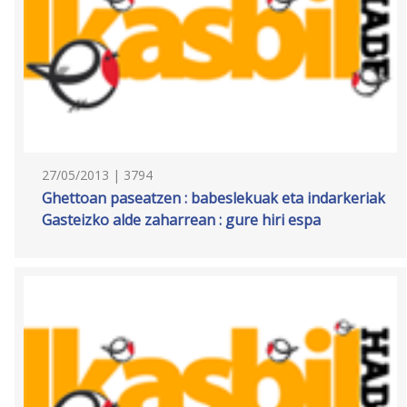
27/05/2013 | 3794
Ghettoan paseatzen : babeslekuak eta indarkeriak
Gasteizko alde zaharrean : gure hiri espa