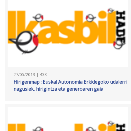
27/05/2013 | 438
Hirigenmap : Euskal Autonomia Erkidegoko udalerri
nagusiek, hirigintza eta generoaren gaia