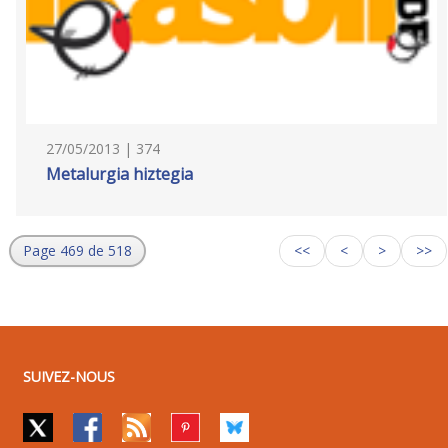
27/05/2013 | 374
Metalurgia hiztegia
Page 469 de 518
<<
<
>
>>
SUIVEZ-NOUS