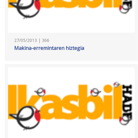
27/05/2013 | 366
Makina-erremintaren hiztegia