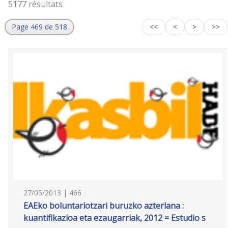
5177 résultats
Page 469 de 518
<<
<
>
>>
27/05/2013 | 466
EAEko boluntariotzari buruzko azterlana :
kuantifikazioa eta ezaugarriak, 2012 = Estudio s