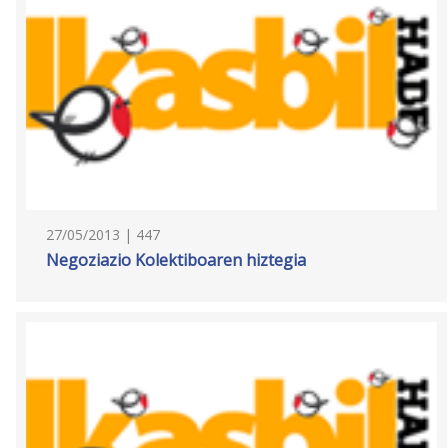
27/05/2013 | 447
Negoziazio Kolektiboaren hiztegia