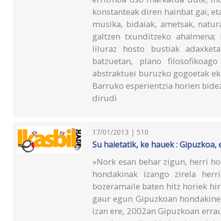
konstanteak diren hainbat gai, e
musika, bidaiak, ametsak, natur
galtzen txunditzeko ahalmena; 
liluraz hosto bustiak adaxketa
batzuetan, plano filosofikoag
abstraktuei buruzko gogoetak eka
Barruko esperientzia horien bidez
dirudi
17/01/2013 | 510
Su haietatik, ke hauek : Gipuzkoa,
«Nork esan behar zigun, herri ho
hondakinak izango zirela herr
bozeramaile baten hitz horiek hir
gaur egun Gipuzkoan hondakinen
izan ere, 2002an Gipuzkoan erraus