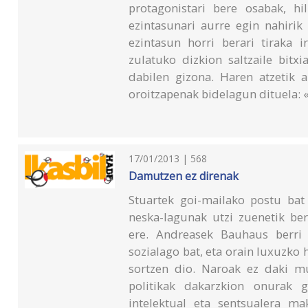
protagonistari bere osabak, hi
ezintasunari aurre egin nahirik
ezintasun horri berari tiraka 
zulatuko dizkion saltzaile bitx
dabilen gizona. Haren atzetik 
oroitzapenak bidelagun dituela:
17/01/2013 | 568
Damutzen ez direnak
Stuartek goi-mailako postu ba
neska-lagunak utzi zuenetik be
ere. Andreasek Bauhaus berri 
sozialago bat, eta orain luxuzko
sortzen dio. Naroak ez daki mu
politikak dakarzkion onurak g
intelektual eta sentsualera mak