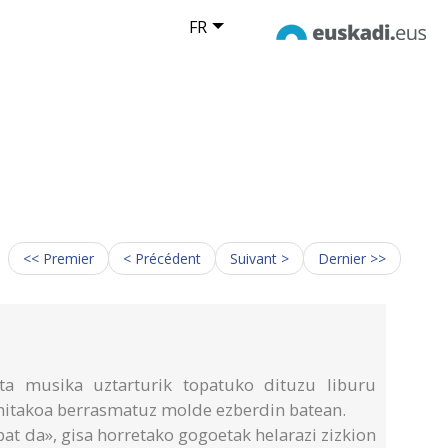
FR
<< Premier
< Précédent
Suivant >
Dernier >>
 eta musika uztarturik topatuko dituzu liburu
initakoa berrasmatuz molde ezberdin batean.
 bat da», gisa horretako gogoetak helarazi zizkion