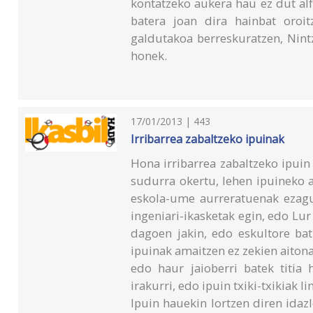
kontatzeko aukera hau ez dut alf
batera joan dira hainbat oroi
galdutakoa berreskuratzen, Nintz
honek.
17/01/2013 | 443
Irribarrea zabaltzeko ipuinak
Hona irribarrea zabaltzeko ipuin
sudurra okertu, lehen ipuineko a
eskola-ume aurreratuenak ezagut
ingeniari-ikasketak egin, edo Lu
dagoen jakin, edo eskultore bat
ipuinak amaitzen ez zekien aitona
edo haur jaioberri batek titia 
irakurri, edo ipuin txiki-txikiak l
Ipuin hauekin lortzen diren idaz