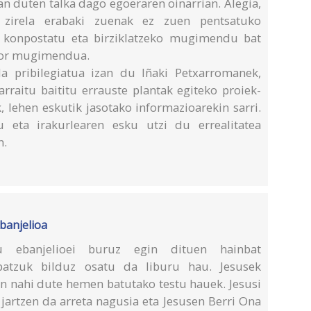
an duten talka dago egoeraren oinarrian. Alegia,
r zirela erabaki zuenak ez zuen pentsatuko
i, konpostatu eta birziklatzeko mugimendu bat
abor mugimendua.
a pribilegiatua izan du Iñaki Petxarromanek,
jarraitu baititu errauste plantak egiteko proiek-
 lehen eskutik jasotako informazioarekin sarri.
u eta irakurlearen esku utzi du errealitatea
n.
banjelioa
au ebanjelioei buruz egin dituen hainbat
batzuk bilduz osatu da liburu hau. Jesusek
zan nahi dute hemen batutako testu hauek. Jesusi
 jartzen da arreta nagusia eta Jesusen Berri Ona