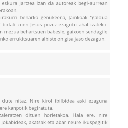
skura jartzea izan da autoreak begi-aurrean
erakoan.
irakurri beharko genukeena, Jainkoak “galdua
” bidali zuen Jesus pozez ezagutu ahal izateko.
sen mezua behartsuen babesle, gaixoen sendagile
inko errukitsuaren albiste on gisa jaso dezagun.
 dute nitaz. Nire kirol ibilbidea aski ezaguna
 ere kanpotik begiratuta.
aleratzen dituen horietakoa. Hala ere, nire
, jokabideak, akatsak eta abar neure ikuspegitik