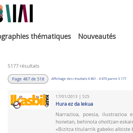
iographies thématiques
Nouveautés
5177 résultats
Page 487 de 518
Affichage des résultats 4 861 - 4 870 parmi 5 177.
17/01/2013 | 525
Hura ez da lekua
Narrazioa, poesia, ilustrazioa
honetan, behinola oholtzan eska
«Bizitza titularrik gabeko albiste