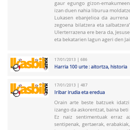
gaur egungo gizon-emakumeen e
izan duen nahia liburua moldatz
Lukasen ebanjelioa da aurrena 
zegoena bilatzera eta salbatzera
Ulerterrazena ere bera da, Jesu
eta bekatarien lagun ageri den Ja
17/01/2013 | 686
Harria 100 urte : aitortza, historia
17/01/2013 | 487
Iribar irudia eta eredua
Orain arte beste batzuek idatzi
izango da askorentzat, baina beti
Ez naiz sentimentuak erraz az
sentipenak, gertaerak, erabakiak