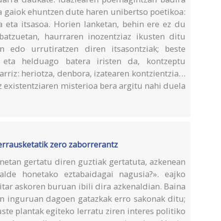
ta gaiok ehuntzen dute haren unibertso poetikoa:
a eta itsasoa. Horien lanketan, behin ere ez du
batzuetan, haurraren inozentziaz ikusten ditu
n edo urrutiratzen diren itsasontziak; beste
o eta helduago batera iristen da, kontzeptu
rriz: heriotza, denbora, izatearen kontzientzia…
 existentziaren misterioa bera argitu nahi duela
 errausketatik zero zaborrerantz
netan gertatu diren guztiak gertatuta, azkenean
ialde honetako eztabaidagai nagusia?». eajko
itar askoren buruan ibili dira azkenaldian. Baina
 inguruan dagoen gatazkak erro sakonak ditu;
te plantak egiteko lerratu ziren interes politiko