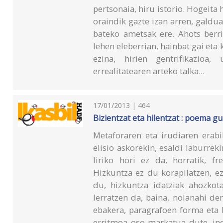
pertsonaia, hiru istorio. Hogeita
oraindik gazte izan arren, galdua
bateko ametsak ere. Ahots berri
lehen eleberrian, hainbat gai eta
ezina, hirien gentrifikazioa,
errealitatearen arteko talka...
17/01/2013 | 464
Bizientzat eta hilentzat : poema g
Metaforaren eta irudiaren erabi
elisio askorekin, esaldi laburre
liriko hori ez da, horratik, f
Hizkuntza ez du korapilatzen, ez 
du, hizkuntza idatziak ahozkot
lerratzen da, baina, nolanahi d
ebakera, paragrafoen forma eta
erritmoa oso markatua dute, in