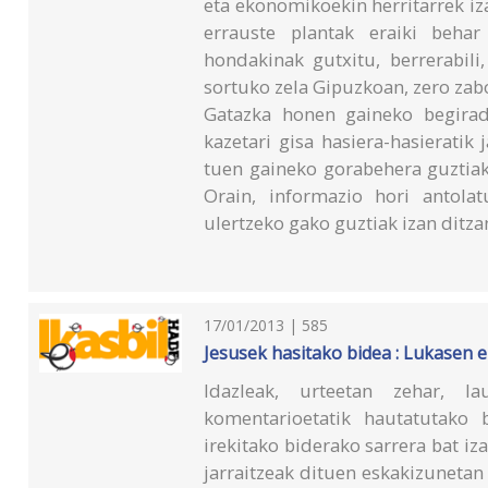
eta ekonomikoekin herritarrek iz
errauste plantak eraiki beha
hondakinak gutxitu, berrerabil
sortuko zela Gipuzkoan, zero z
Gatazka honen gaineko begirad
kazetari gisa hasiera-hasieratik 
tuen gaineko gorabehera guztiak,
Orain, informazio hori antolat
ulertzeko gako guztiak izan ditza
17/01/2013 | 585
Jesusek hasitako bidea : Lukasen e
Idazleak, urteetan zehar, l
komentarioetatik hautatutako 
irekitako biderako sarrera bat i
jarraitzeak dituen eskakizunetan