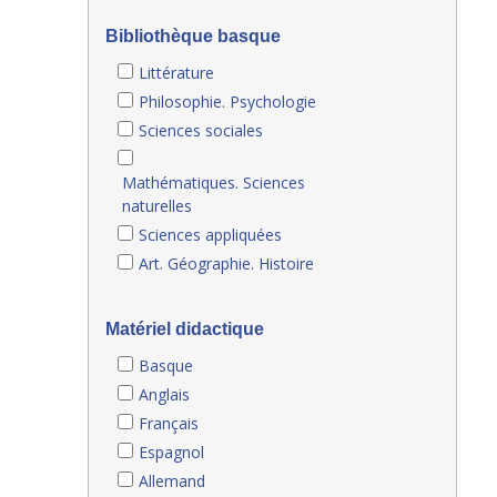
Bibliothèque basque
Littérature
Philosophie. Psychologie
Sciences sociales
Mathématiques. Sciences
naturelles
Sciences appliquées
Art. Géographie. Histoire
Matériel didactique
Basque
Anglais
Français
Espagnol
Allemand