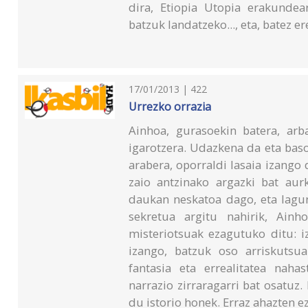
dira, Etiopia Utopia erakundea
batzuk landatzeko..., eta, batez er
17/01/2013 | 422
Urrezko orrazia
Ainhoa, gurasoekin batera, ar
igarotzera. Udazkena da eta baso
arabera, oporraldi lasaia izango
zaio antzinako argazki bat aur
daukan neskatoa dago, eta lagun
sekretua argitu nahirik, Ainh
misteriotsuak ezagutuko ditu: i
izango, batzuk oso arriskutsu
fantasia eta errealitatea naha
narrazio zirraragarri bat osatuz.
du istorio honek. Erraz ahazten e