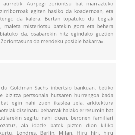
l aurretik. Aurpegi zoriontsu bat marrazteko
 zirriborroak egiten hasiko da koadernoan, eta
irtengo da kalera. Bertan topatuko du begiak
ia, maleta misteriotsu batekin gora eta behera
abiatuko da, osabarekin hitz egindako guztien
 «Zoriontasuna da mendeku posible bakarra».
t du Goldman Sachs inbertsio bankuan, betiko
re bizitza pertsonala hutsaren hurrengoa bada
bat egin nahi zuen ikaslea zela, arkitektura
 hotelak diseinatu beharrak halako erresumin bat
tilarekin segitu nahi duen, beronen familiari
ozatuz, ala idazle batek pizten dion kilika
urtu. Londres, Berlin, Milan. Hiru hiri, hiru