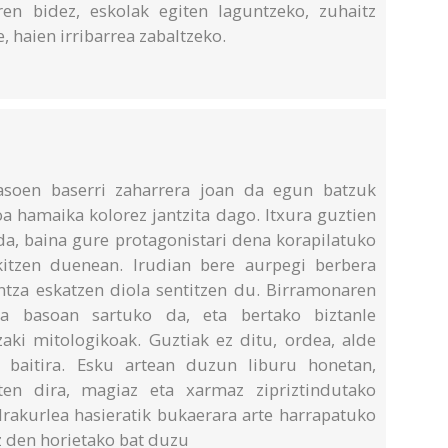
ren bidez, eskolak egiten laguntzeko, zuhaitz
e, haien irribarrea zabaltzeko.
basoen baserri zaharrera joan da egun batzuk
a hamaika kolorez jantzita dago. Itxura guztien
 da, baina gure protagonistari dena korapilatuko
kitzen duenean. Irudian bere aurpegi berbera
tza eskatzen diola sentitzen du. Birramonaren
oa basoan sartuko da, eta bertako biztanle
zaki mitologikoak. Guztiak ez ditu, ordea, alde
a baitira. Esku artean duzun liburu honetan,
sten dira, magiaz eta xarmaz zipriztindutako
 Irakurlea hasieratik bukaerara arte harrapatuko
z den horietako bat duzu