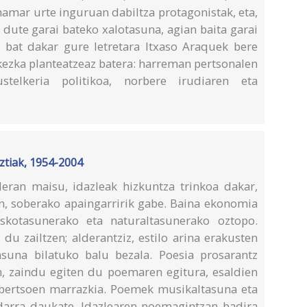
 hamar urte inguruan dabiltza protagonistak, eta,
 dute garai bateko xalotasuna, agian baita garai
 bat dakar gure letretara Itxaso Araquek bere
 kezka planteatzeaz batera: harreman pertsonalen
 ustelkeria politikoa, norbere irudiaren eta
uztiak, 1954-2004
leran maisu, idazleak hizkuntza trinkoa dakar,
kin, soberako apaingarririk gabe. Baina ekonomia
reskotasunerako eta naturaltasunerako oztopo.
du zailtzen; alderantziz, estilo arina erakusten
asuna bilatuko balu bezala. Poesia prosarantz
en, zaindu egiten du poemaren egitura, esaldien
 bertsoen marrazkia. Poemek musikaltasuna eta
darra daukate. Idazlearen poemagintzan badira