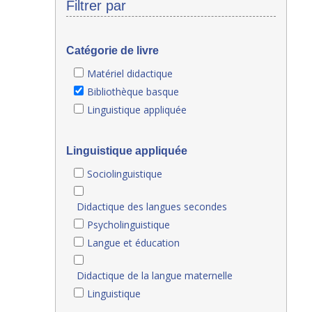
Filtrer par
Catégorie de livre
Matériel didactique
Bibliothèque basque
Linguistique appliquée
Linguistique appliquée
Sociolinguistique
Didactique des langues secondes
Psycholinguistique
Langue et éducation
Didactique de la langue maternelle
Linguistique