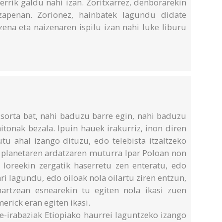
errik galdu nahi izan. Zoritxarrez, denborarekin
tzapenan. Zorionez, hainbatek lagundu didate
ena eta naizenaren ispilu izan nahi luke liburu
 sorta bat, nahi baduzu barre egin, nahi baduzu
itonak bezala. Ipuin hauek irakurriz, inon diren
u ahal izango dituzu, edo telebista itzaltzeko
r planetaren ardatzaren muturra Ipar Poloan non
 loreekin zergatik haserretu zen enteratu, edo
ri lagundu, edo oiloak nola oilartu ziren entzun,
hartzean esnearekin tu egiten nola ikasi zuen
imerick eran egiten ikasi.
le-irabaziak Etiopiako haurrei laguntzeko izango