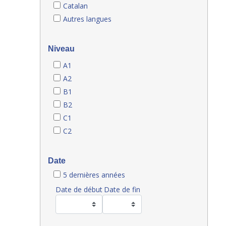
Catalan
Autres langues
Niveau
A1
A2
B1
B2
C1
C2
Date
5 dernières années
Date de début
Date de fin