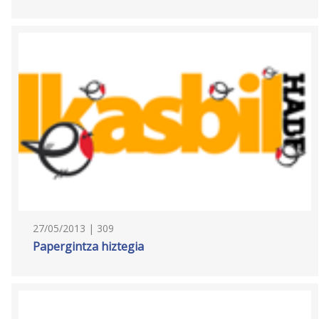
27/05/2013 | 309
Papergintza hiztegia