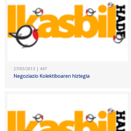
27/05/2013 | 447
Negoziazio Kolektiboaren hiztegia