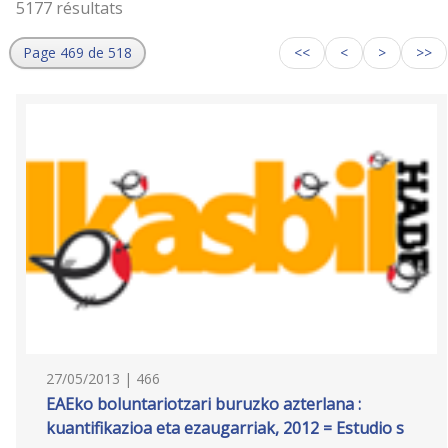
5177 résultats
Page 469 de 518
<<
<
>
>>
27/05/2013 | 466
EAEko boluntariotzari buruzko azterlana :
kuantifikazioa eta ezaugarriak, 2012 = Estudio s