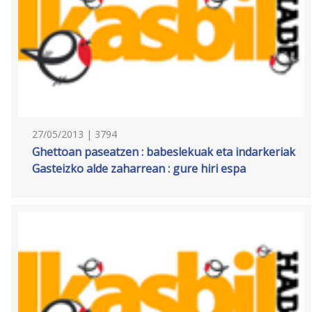
27/05/2013 | 3794
Ghettoan paseatzen : babeslekuak eta indarkeriak
Gasteizko alde zaharrean : gure hiri espa