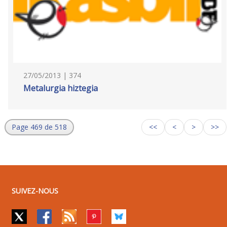
27/05/2013 | 374
Metalurgia hiztegia
Page 469 de 518
<<
<
>
>>
SUIVEZ-NOUS