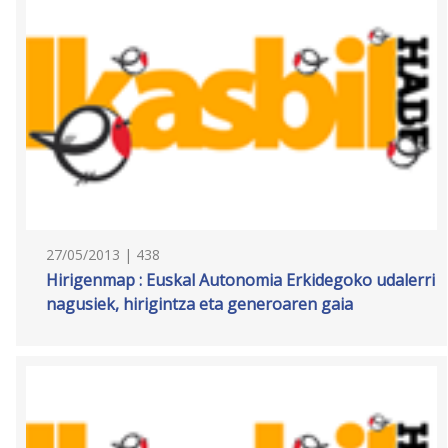
27/05/2013 | 438
Hirigenmap : Euskal Autonomia Erkidegoko udalerri
nagusiek, hirigintza eta generoaren gaia