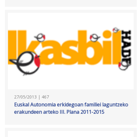
27/05/2013 | 467
Euskal Autonomia erkidegoan familiei laguntzeko
erakundeen arteko III. Plana 2011-2015