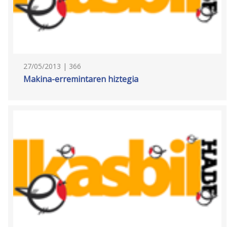
27/05/2013 | 366
Makina-erremintaren hiztegia