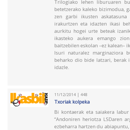
Trilogiako lehen liburuaren 
betetzerako kaleko bizimodua, g
zen garbi ikusten askatasuna 
irakurtzen eta idazten ikasi be
aurkitu hogei urte beteak izan
ikasteko aukera emango zion
baitzebilen eskolan –ez kalean– i
Isuri naturalez marginaziora b
beharko dio bide latzari, berak i
idazle.
11/12/2014 | 448
Txoriak kolpeka
Bi kontaerak eta saiakera labu
“Andoniren heriotza LSDaren arg
ezbeharra hartzen du abiapuntu, 