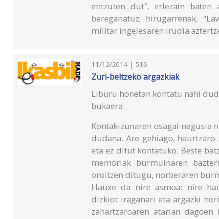
entzuten dut”, erlezain baten
bereganatuz; hirugarrenak, “L
militar ingelesaren irudia aztert
11/12/2014 | 516
Zuri-beltzeko argazkiak
Liburu honetan kontatu nahi dud
bukaera.
Kontakizunaren osagai nagusia ni
dudana. Are gehiago, haurtzaro 
eta ez ditut kontatuko. Beste batz
memoriak burmuinaren bazterr
oroitzen ditugu, norberaren burm
Hauxe da nire asmoa: nire hau
dizkiot iraganari eta argazki ho
zahartzaroaren atarian dagoen b