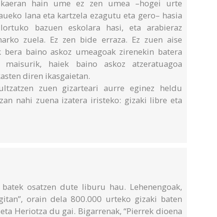
bukaeran hain ume ez zen umea –hogei urte
aueko lana eta kartzela ezagutu eta gero– hasia
lortuko bazuen eskolara hasi, eta arabieraz
harko zuela. Ez zen bide erraza. Ez zuen aise
ik bera baino askoz umeagoak zirenekin batera
 maisurik, haiek baino askoz atzeratuagoa
kasten diren ikasgaietan.
ultzatzen zuen gizarteari aurre eginez heldu
zan nahi zuena izatera iristeko: gizaki libre eta
r batek osatzen dute liburu hau. Lehenengoak,
itan”, orain dela 800.000 urteko gizaki baten
eta Heriotza du gai. Bigarrenak, “Pierrek dioena