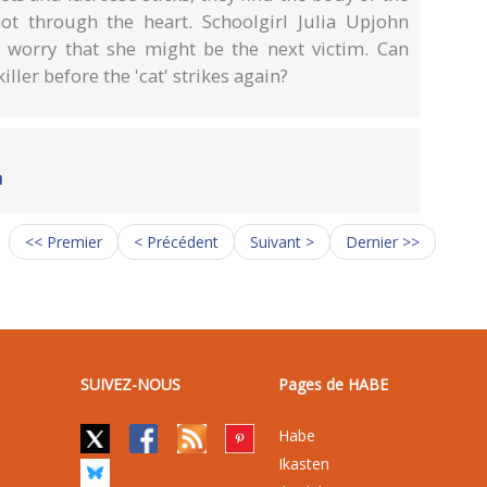
t through the heart. Schoolgirl Julia Upjohn
worry that she might be the next victim. Can
iller before the 'cat' strikes again?
a
<< Premier
< Précédent
Suivant >
Dernier >>
SUIVEZ-NOUS
Pages de HABE
Habe
Ikasten