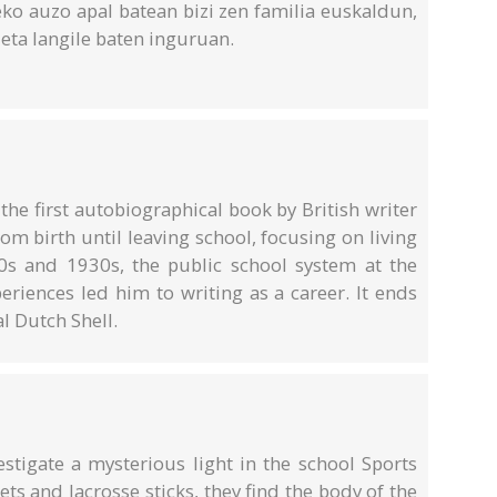
eko auzo apal batean bizi zen familia euskaldun,
u eta langile baten inguruan.
 the first autobiographical book by British writer
from birth until leaving school, focusing on living
20s and 1930s, the public school system at the
riences led him to writing as a career. It ends
al Dutch Shell.
estigate a mysterious light in the school Sports
ts and lacrosse sticks, they find the body of the