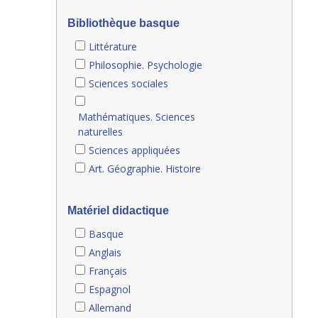
Bibliothèque basque
Littérature
Philosophie. Psychologie
Sciences sociales
Mathématiques. Sciences
naturelles
Sciences appliquées
Art. Géographie. Histoire
Matériel didactique
Basque
Anglais
Français
Espagnol
Allemand