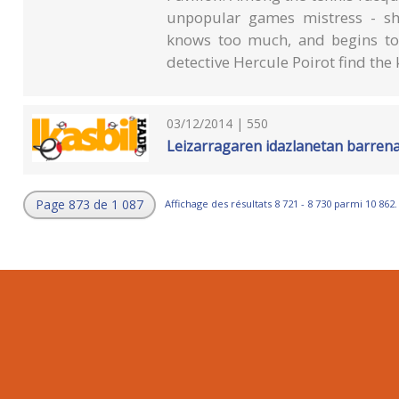
unpopular games mistress - sho
knows too much, and begins to 
detective Hercule Poirot find the k
03/12/2014 | 550
Leizarragaren idazlanetan barren
Page 873 de 1 087
Affichage des résultats 8 721 - 8 730 parmi 10 862.