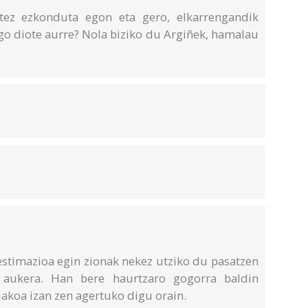
tez ezkonduta egon eta gero, elkarrengandik
go diote aurre? Nola biziko du Argiñek, hamalau
stimazioa egin zionak nekez utziko du pasatzen
 aukera. Han bere haurtzaro gogorra baldin
akoa izan zen agertuko digu orain.