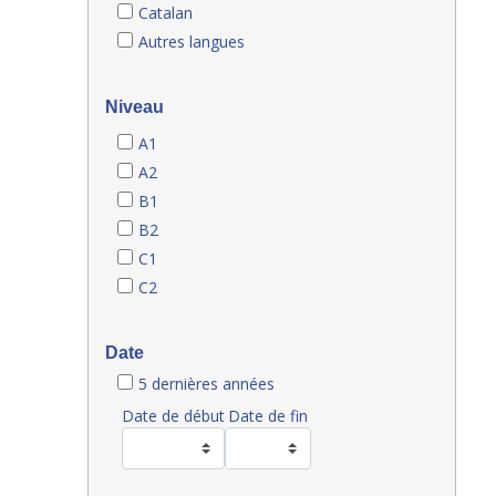
Catalan
Autres langues
Niveau
A1
A2
B1
B2
C1
C2
Date
5 dernières années
Date de début
Date de fin