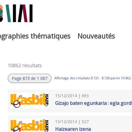
iographies thématiques
Nouveautés
10862 résultats
Page 873 de 1 087
Affichage des résultats 8 721 - 8 730 parmi 10 862.
15/12/2014 | 693
Gizajo baten egunkaria : egia gord
15/12/2014 | 527
Haizearen izena