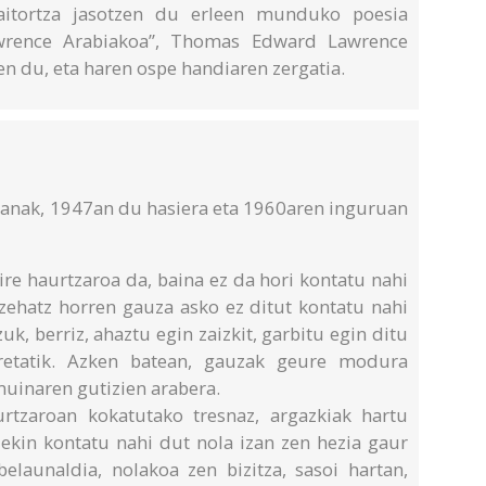
 aitortza jasotzen du erleen munduko poesia
awrence Arabiakoa”, Thomas Edward Lawrence
zen du, eta haren ospe handiaren zergatia.
anak, 1947an du hasiera eta 1960aren inguruan
re haurtzaroa da, baina ez da hori kontatu nahi
zehatz horren gauza asko ez ditut kontatu nahi
uk, berriz, ahaztu egin zaizkit, garbitu egin ditu
etatik. Azken batean, gauzak geure modura
uinaren gutizien arabera.
rtzaroan kokatutako tresnaz, argazkiak hartu
riekin kontatu nahi dut nola izan zen hezia gaur
elaunaldia, nolakoa zen bizitza, sasoi hartan,