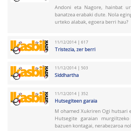
Andoni eta Nagore, hainbat ur
banatzea erabaki dute. Nola egin
urteko alabak, egoera berri hau?
11/12/2014 | 617
Tristezia, zer berri
11/12/2014 | 503
Siddhartha
11/12/2014 | 352
Hutsegiteen garaia
M ohamed Xukriren Ogi hutsari e
Hutsegite garaian murgiltzeko
bazuen kontagai, nerabezaroa nol