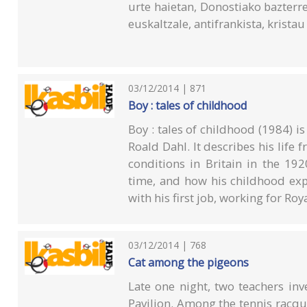
urte haietan, Donostiako bazterr
euskaltzale, antifrankista, krista
03/12/2014 | 871
Boy : tales of childhood
Boy : tales of childhood (1984) is
Roald Dahl. It describes his life 
conditions in Britain in the 19
time, and how his childhood expe
with his first job, working for Roy
03/12/2014 | 768
Cat among the pigeons
Late one night, two teachers inv
Pavilion. Among the tennis racque