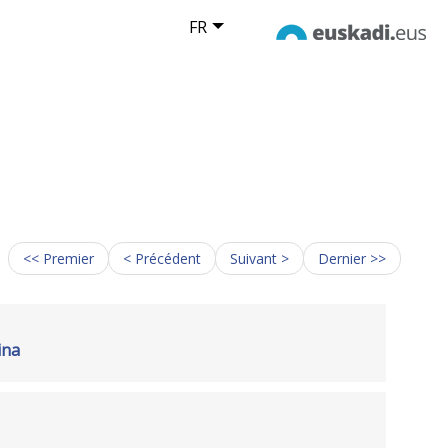
FR
<< Premier
< Précédent
Suivant >
Dernier >>
ina