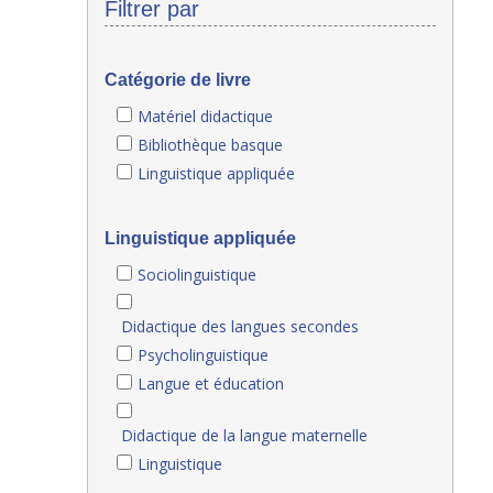
Filtrer par
Catégorie de livre
Matériel didactique
Bibliothèque basque
Linguistique appliquée
Linguistique appliquée
Sociolinguistique
Didactique des langues secondes
Psycholinguistique
Langue et éducation
Didactique de la langue maternelle
Linguistique