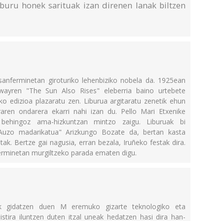
buru honek sarituak izan direnen lanak biltzen
anferminetan giroturiko lehenbiziko nobela da. 1925ean
gwayren "The Sun Also Rises" eleberria baino urtebete
ko edizioa plazaratu zen. Liburua argitaratu zenetik ehun
aren ondarera ekarri nahi izan du. Pello Mari Etxenike
, behingoz ama-hizkuntzan mintzo zaigu. Liburuak bi
"Auzo madarikatua" Arizkungo Bozate da, bertan kasta
otak. Bertze gai nagusia, erran bezala, Iruñeko festak dira.
nferminetan murgiltzeko parada ematen digu.
iak gidatzen duen M eremuko gizarte teknologiko eta
stira iluntzen duten itzal uneak hedatzen hasi dira han-