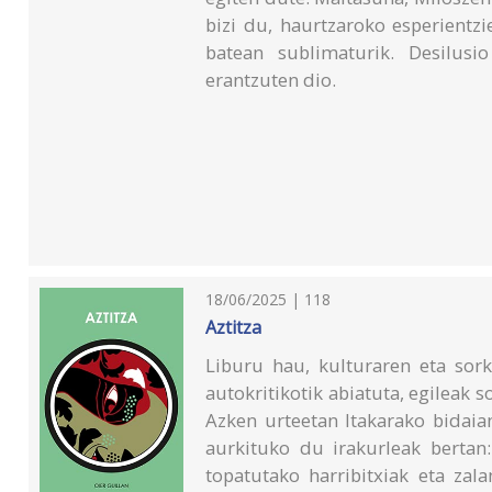
bizi du, haurtzaroko esperientzi
batean sublimaturik. Desilusio
erantzuten dio.
18/06/2025 | 118
Aztitza
Liburu hau, kulturaren eta sork
autokritikotik abiatuta, egileak
Azken urteetan Itakarako bidai
aurkituko du irakurleak bertan:
topatutako harribitxiak eta zal