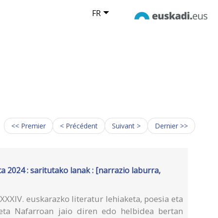
FR
<< Premier
< Précédent
Suivant >
Dernier >>
a 2024 : saritutako lanak : [narrazio laburra,
XXIV. euskarazko literatur lehiaketa, poesia eta
keta Nafarroan jaio diren edo helbidea bertan