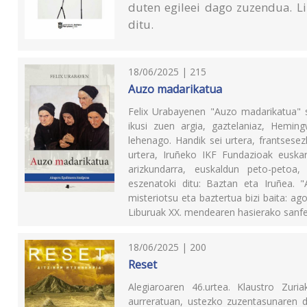
duten egileei dago zuzendua. Li
ditu.
18/06/2025 | 215
Auzo madarikatua
Felix Urabayenen "Auzo madarikatua" s
ikusi zuen argia, gaztelaniaz, Hemin
lehenago. Handik sei urtera, frantsesez
urtera, Iruñeko IKF Fundazioak euskar
arizkundarra, euskaldun peto-petoa
eszenatoki ditu: Baztan eta Iruñea. 
misteriotsu eta baztertua bizi baita: ag
Liburuak XX. mendearen hasierako sa
18/06/2025 | 200
Reset
Alegiaroaren 46.urtea. Klaustro Zur
aurreratuan, ustezko zuzentasunaren di