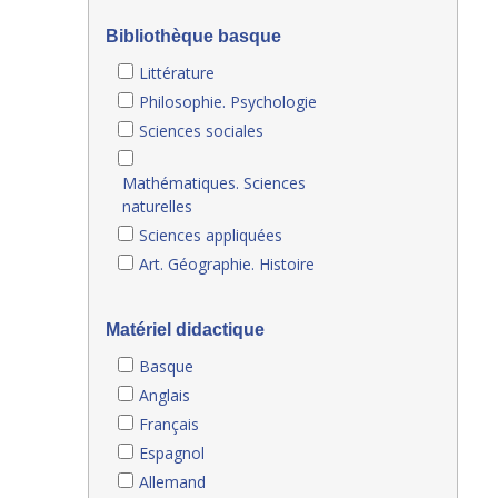
Bibliothèque basque
Littérature
Philosophie. Psychologie
Sciences sociales
Mathématiques. Sciences
naturelles
Sciences appliquées
Art. Géographie. Histoire
Matériel didactique
Basque
Anglais
Français
Espagnol
Allemand