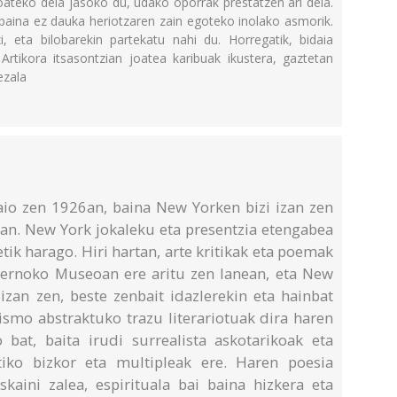
ateko deia jasoko du, udako oporrak prestatzen ari dela.
baina ez dauka heriotzaren zain egoteko inolako asmorik.
, eta bilobarekin partekatu nahi du. Horregatik, bidaia
 Artikora itsasontzian joatea karibuak ikustera, gaztetan
ezala
aio zen 1926an, baina New Yorken bizi izan zen
6an. New York jokaleku eta presentzia etengabea
tik harago. Hiri hartan, arte kritikak eta poemak
ernoko Museoan ere aritu zen lanean, eta New
izan zen, beste zenbait idazlerekin eta hainbat
ismo abstraktuko trazu literariotuak dira haren
 bat, baita irudi surrealista askotarikoak eta
tiko bizkor eta multipleak ere. Haren poesia
kaini zalea, espirituala bai baina hizkera eta