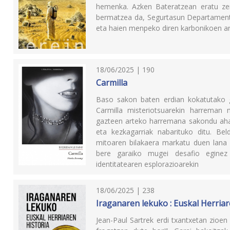
hemenka. Azken Bateratzean eratu zen
bermatzea da, Segurtasun Departamentu 
eta haien menpeko diren karbonikoen ar
18/06/2025 | 190
Carmilla
Baso sakon baten erdian kokatutako g
Carmilla misteriotsuarekin harreman 
gazteen arteko harremana sakondu ahal
eta kezkagarriak nabarituko ditu. Be
mitoaren bilakaera markatu duen lana 
bere garaiko mugei desafio eginez 
identitatearen esplorazioarekin
18/06/2025 | 238
Iraganaren lekuko : Euskal Herriar
Jean-Paul Sartrek erdi txantxetan zioen 