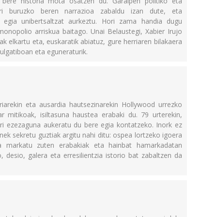
k bere historia mota osatzen du. Garaipen politiko eta
nari buruzko beren narrazioa zabaldu izan dute, eta
 egia unibertsaltzat aurkeztu. Hori zama handia dugu
monopolio arriskua baitago. Unai Belaustegi, Xabier Irujo
ak elkartu eta, euskaratik abiatuz, gure herriaren bilakaera
ibulgatiboan eta eguneraturik.
riarekin eta ausardia hautsezinarekin Hollywood urrezko
 mitikoak, isiltasuna haustea erabaki du. 79 urterekin,
ri ezezaguna aukeratu du bere egia kontatzeko. Inork ez
nek sekretu guztiak argitu nahi ditu: ospea lortzeko igoera
tza markatu zuten erabakiak eta hainbat hamarkadatan
 desio, galera eta erresilientzia istorio bat zabaltzen da