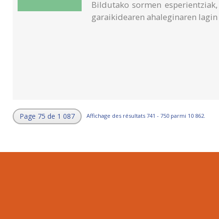
Bildutako sormen esperientziak,
garaikidearen ahaleginaren lagin 
Page 75 de 1 087
Affichage des résultats 741 - 750 parmi 10 862.