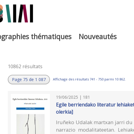
iographies thématiques
Nouveautés
10862 résultats
Page 75 de 1 087
Affichage des résultats 741 - 750 parmi 10 862.
19/06/2025 | 181
Egile berriendako literatur lehiaket
olerkia]
Iruñeko Udalak martxan jarri du X
narrazio modalitateetan. Lehia