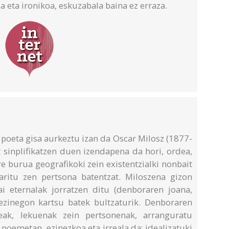
ua eta ironikoa, eskuzabala baina ez erraza.
 poeta gisa aurkeztu izan da Oscar Milosz (1877-
t sinplifikatzen duen izendapena da hori, ordea,
re burua geografikoki zein existentzialki nonbait
aritu zen pertsona batentzat. Miloszena gizon
i eternalak jorratzen ditu (denboraren joana,
 ezinegon kartsu batek bultzaturik. Denboraren
eak, lekuenak zein pertsonenak, arranguratu
poemetan, ezinezkoa eta irreala da; idealizatuki