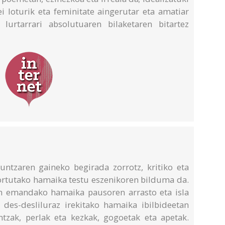
ei loturik eta feminitate aingerutar eta amatiar
 lurtarrari absolutuaren bilaketaren bitartez
untzaren gaineko begirada zorrotz, kritiko eta
 sortutako hamaika testu eszenikoren bilduma da.
an emandako hamaika pausoren arrasto eta isla
 des-desliluraz irekitako hamaika ibilbideetan
antzak, perlak eta kezkak, gogoetak eta apetak.