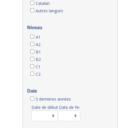
Catalan
Autres langues
Niveau
A1
A2
B1
B2
C1
C2
Date
5 dernières années
Date de début
Date de fin