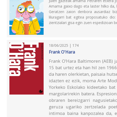
Julen gazteak amama Petraren etxera jo
Amama gaixo dago eta laster hilko da, 
Geratzen zaion denbora ausardiaz bizi
liluragarri bat egitea proposatuko dio:
zientzialari gisa egin zuen espedizioan b
18/06/2025 | 174
Frank O'Hara
Frank O’Hara Baltimoren (AEB) j
15 bat urtez eta han hil zen 196
da haren olerkietan, paisaia hutse
idazten ez ezik, moma Arte Mod
Yorkeko Eskolako kideetako bat 
margolarirekin batera. Espresion
obraren bereizgarri nagusietako
geruza ugariko zertzelada poe
intimoa baina kanpozalea da, es