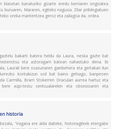
 klasetan banaturiko gizarte eredu berriaren ongizatea
buruaren, Mararen, egiteko nagusia. Zilar pribilegiatuen
teko oreka mantentzea geroz eta zailagoa da, ordea.
aztelu bakarti batera heldu da Laura, neska gazte bat
misteriotsu eta aztoragarri batean nahastuko dena. Bi
a, Laurak bere osasunaren gainbehera eta gertakari ilun
ldurrezko kontakizun soil bat baino gehiago, banpiroen
da Carmilla, Bram Stokerren Draculari aurrea hartuz eta
bere azpi-testu sentsualarekin eta obsesioaren eta
en historia
bezala, “iragana ere alda daiteke, historiagileek etengabe