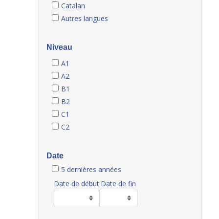
Catalan
Autres langues
Niveau
A1
A2
B1
B2
C1
C2
Date
5 dernières années
Date de début
Date de fin