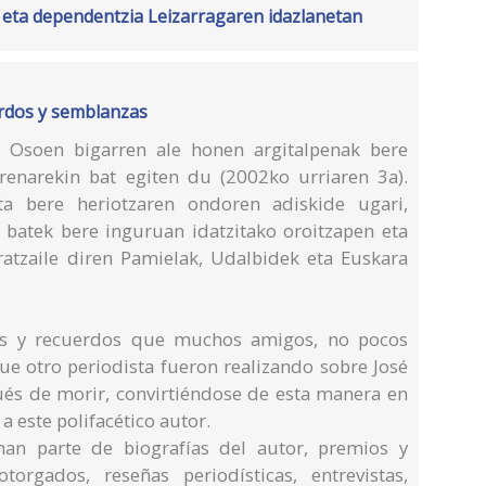
a eta dependentzia Leizarragaren idazlanetan
erdos y semblanzas
n Osoen bigarren ale honen argitalpenak bere
renarekin bat egiten du (2002ko urriaren 3a).
eta bere heriotzaren ondoren adiskide ugari,
en batek bere inguruan idatzitako oroitzapen eta
ratzaile diren Pamielak, Udalbidek eta Euskara
as y recuerdos que muchos amigos, no pocos
ue otro periodista fueron realizando sobre José
ués de morir, convirtiéndose de esta manera en
 este polifacético autor.
man parte de biografías del autor, premios y
rgados, reseñas periodísticas, entrevistas,