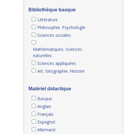
Bibliothèque basque
Littérature
Philosophie. Psychologie
Sciences sociales
Mathématiques. Sciences
naturelles
Sciences appliquées
Art. Géographie. Histoire
Matériel didactique
Basque
Anglais
Français
Espagnol
Allemand