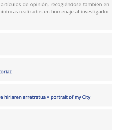
y artículos de opinión, recogiéndose también en
pinturas realizados en homenaje al investigador
toriaz
e hiriaren erretratua = portrait of my City