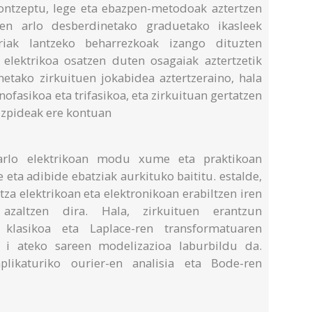
ontzeptu, lege eta ebazpen-metodoak aztertzen
aren arlo desberdinetako graduetako ikasleek
rriak lantzeko beharrezkoak izango dituzten
u elektrikoa osatzen duten osagaiak aztertzetik
netako zirkuituen jokabidea aztertzeraino, hala
ofasikoa eta trifasikoa, eta zirkuituan gertatzen
rizpideak ere kontuan
arlo elektrikoan modu xume eta praktikoan
 eta adibide ebatziak aurkituko baititu. estalde,
tza elektrikoan eta elektronikoan erabiltzen iren
 azaltzen dira. Hala, zirkuituen erantzun
 klasikoa eta Laplace-ren transformatuaren
i ateko sareen modelizazioa laburbildu da.
aplikaturiko ourier-en analisia eta Bode-ren