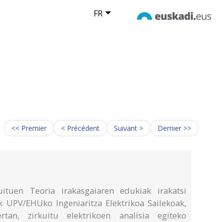
FR
<< Premier
< Précédent
Suivant >
Dernier >>
ituen Teoria irakasgaiaren edukiak irakatsi
ak UPV/EHUko Ingeniaritza Elektrikoa Sailekoak,
tan, zirkuitu elektrikoen analisia egiteko