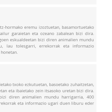
otz-hormako eremu izoztuetan, basamortuetako
ilur garaietan eta ozeano zabalean bizi dira.
goen eskualdeetan bizi diren animalien mundu
u, lau tolesgarri, errekorrak eta informazio
 honetan.
ietako txoko ezkutuetan, basoetako zuhaitzetan,
n eta ibaietako zein itsasoko uretan bizi dira.
bizi diren animalien mundu harrigarria, 400
errekorrak eta informazio ugari duen liburu eder