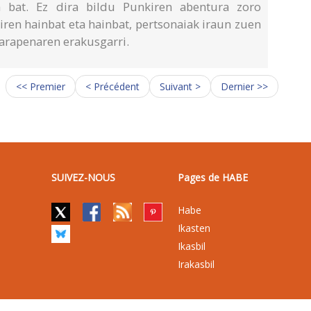
ia bat. Ez dira bildu Punkiren abentura zoro
iren hainbat eta hainbat, pertsonaiak iraun zuen
garapenaren erakusgarri.
<< Premier
< Précédent
Suivant >
Dernier >>
SUIVEZ-NOUS
Pages de HABE
Habe
Ikasten
Ikasbil
Irakasbil