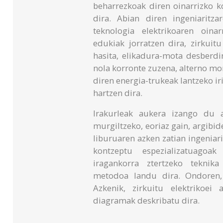
beharrezkoak diren oinarrizko k
dira. Abian diren ingeniaritz
teknologia elektrikoaren oina
edukiak jorratzen dira, zirkuit
hasita, elikadura-mota desberdi
nola korronte zuzena, alterno mon
diren energia-trukeak lantzeko i
hartzen dira.
Irakurleak aukera izango du 
murgiltzeko, eoriaz gain, argibide
liburuaren azken zatian ingeniari
kontzeptu espezializatuagoak
iragankorra ztertzeko teknika
metodoa landu dira. Ondoren, 
Azkenik, zirkuitu elektrikoei 
diagramak deskribatu dira.