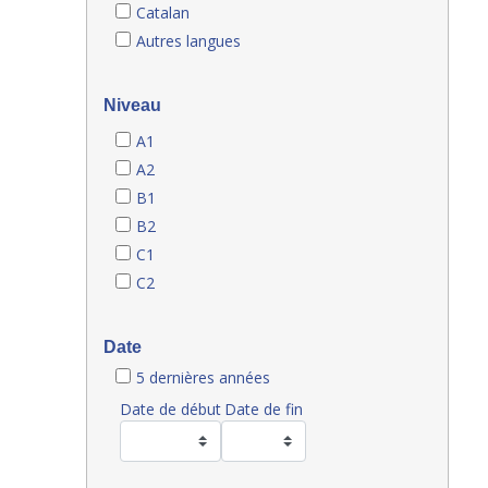
Catalan
Autres langues
Niveau
A1
A2
B1
B2
C1
C2
Date
5 dernières années
Date de début
Date de fin