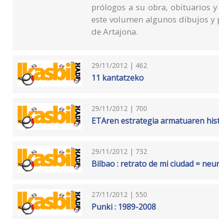
prólogos a su obra, obituarios 
este volumen algunos dibujos y 
de Artajona.
29/11/2012 | 462
11 kantatzeko
29/11/2012 | 700
ETAren estrategia armatuaren his
29/11/2012 | 732
Bilbao : retrato de mi ciudad = neur
27/11/2012 | 550
Punki : 1989-2008