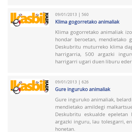
09/01/2013 | 560
Klima gogorretako animaliak
Klima gogorretako animaliak iz
hondar beroetan, mendietako ga
Deskubritu muturreko klima da
harrigarria, 500 argazki ingur
harrigarri ugari duen liburu eder
09/01/2013 | 626
Gure inguruko animaliak
Gure inguruko animaliak, belard
mendietako amildegi malkartsueta
Deskubritu eskualde epeletan 
argazki inguru, lau tolesgarri, 
honetan.