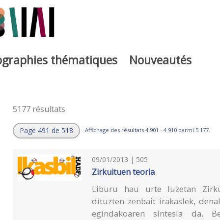
iographies thématiques
Nouveautés
5177 résultats
Page 491 de 518
Affichage des résultats 4 901 - 4 910 parmi 5 177.
09/01/2013 | 505
Zirkuituen teoria
Liburu hau urte luzetan Zirku
dituzten zenbait irakaslek, den
egindakoaren sintesia da. Ber