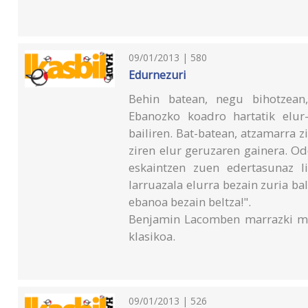
09/01/2013 | 580
Edurnezuri
Behin batean, negu bihotzean,
Ebanozko koadro hartatik elur
bailiren. Bat-batean, atzamarra zi
ziren elur geruzaren gainera. Od
eskaintzen zuen edertasunaz li
larruazala elurra bezain zuria bal
ebanoa bezain beltza!".
Benjamin Lacomben marrazki mi
klasikoa.
09/01/2013 | 526