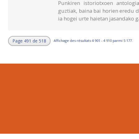
Punkiren istoriotxoen antolog
guztiak, baina bai horien eredu d
ia hogei urte haietan jasandako 
Page 491 de 518
Affichage des résultats 4 901 - 4 910 parmi 5 177.