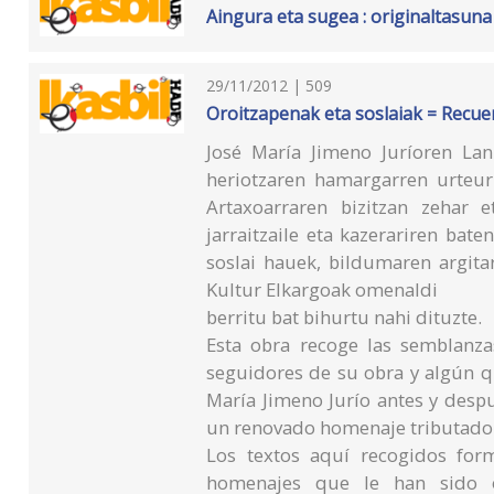
Aingura eta sugea : originaltasun
29/11/2012 | 509
Oroitzapenak eta soslaiak = Recu
José María Jimeno Juríoren La
heriotzaren hamargarren urteur
Artaxoarraren bizitzan zehar 
jarraitzaile eta kazerariren bat
soslai hauek, bildumaren argita
Kultur Elkargoak omenaldi
berritu bat bihurtu nahi dituzte.
Esta obra recoge las semblanz
seguidores de su obra y algún q
María Jimeno Jurío antes y desp
un renovado homenaje tributado a
Los textos aquí recogidos for
homenajes que le han sido oto