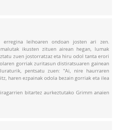
 erregina leihoaren ondoan josten ari zen.
-malutak ikusten zituen airean hegan, lumak
ztatu zuen jostorratzaz eta hiru odol tanta erori
olaren gorriak zuritasun distiratsuaren gainean
luraturik, pentsatu zuen: "Ai, nire haurraren
itz, haren ezpainak odola bezain gorriak eta ilea
ragarrien bitartez aurkeztutako Grimm anaien