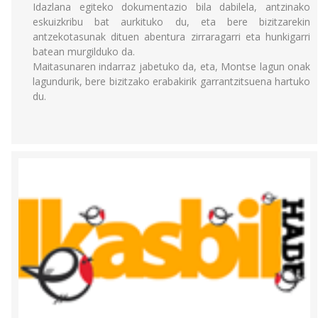
Idazlana egiteko dokumentazio bila dabilela, antzinako
eskuizkribu bat aurkituko du, eta bere bizitzarekin
antzekotasunak dituen abentura zirraragarri eta hunkigarri
batean murgilduko da.
Maitasunaren indarraz jabetuko da, eta, Montse lagun onak
lagundurik, bere bizitzako erabakirik garrantzitsuena hartuko
du.