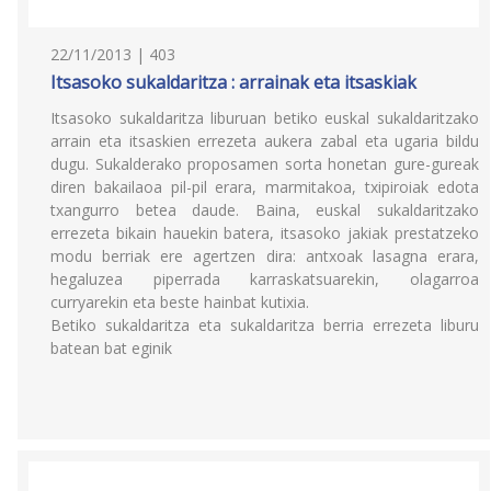
22/11/2013 | 403
Itsasoko sukaldaritza : arrainak eta itsaskiak
Itsasoko sukaldaritza liburuan betiko euskal sukaldaritzako
arrain eta itsaskien errezeta aukera zabal eta ugaria bildu
dugu. Sukalderako proposamen sorta honetan gure-gureak
diren bakailaoa pil-pil erara, marmitakoa, txipiroiak edota
txangurro betea daude. Baina, euskal sukaldaritzako
errezeta bikain hauekin batera, itsasoko jakiak prestatzeko
modu berriak ere agertzen dira: antxoak lasagna erara,
hegaluzea piperrada karraskatsuarekin, olagarroa
curryarekin eta beste hainbat kutixia.
Betiko sukaldaritza eta sukaldaritza berria errezeta liburu
batean bat eginik