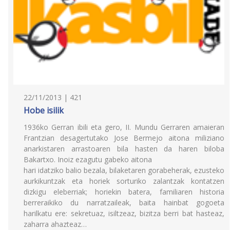
22/11/2013 | 421
Hobe isilik
1936ko Gerran ibili eta gero, II. Mundu Gerraren amaieran
Frantzian desagertutako Jose Bermejo aitona miliziano
anarkistaren arrastoaren bila hasten da haren biloba
Bakartxo. Inoiz ezagutu gabeko aitona
hari idatziko balio bezala, bilaketaren gorabeherak, ezusteko
aurkikuntzak eta horiek sorturiko zalantzak kontatzen
dizkigu eleberriak; horiekin batera, familiaren historia
berreraikiko du narratzaileak, baita hainbat gogoeta
harilkatu ere: sekretuaz, isiltzeaz, bizitza berri bat hasteaz,
zaharra ahazteaz…