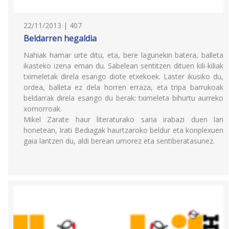
22/11/2013 | 407
Beldarren hegaldia
Nahiak hamar urte ditu, eta, bere lagunekin batera, balleta
ikasteko izena eman du. Sabelean sentitzen dituen kili-kiliak
tximeletak direla esango diote etxekoek. Laster ikusiko du,
ordea, balleta ez dela horren erraza, eta tripa barrukoak
beldarrak direla esango du berak: tximeleta bihurtu aurreko
xomorroak.
Mikel Zarate haur literaturako saria irabazi duen lan
honetean, Irati Bediagak haurtzaroko beldur eta konplexuen
gaia lantzen du, aldi berean umorez eta sentiberatasunez.