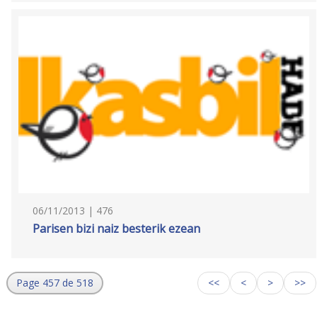
06/11/2013 | 476
Parisen bizi naiz besterik ezean
Page 457 de 518
<<
<
>
>>