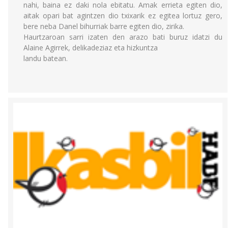
nahi, baina ez daki nola ebitatu. Amak errieta egiten dio,
aitak opari bat agintzen dio txixarik ez egitea lortuz gero,
bere neba Danel bihurriak barre egiten dio, zirika.
Haurtzaroan sarri izaten den arazo bati buruz idatzi du
Alaine Agirrek, delikadeziaz eta hizkuntza
landu batean.