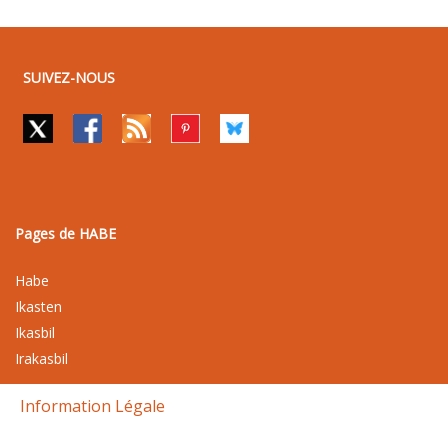
SUIVEZ-NOUS
Pages de HABE
Habe
Ikasten
Ikasbil
Irakasbil
Information Légale