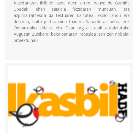
Kazetaritzan ibilbide luzea duen arren, hauxe du Garbiñe
Ubedak lehen saialdia fikzioaren munduan, eta
azpimarratzekoa da testuaren kalitatea, estilo landu eta
dotorea, baita pertsonaien taxuera ñabarduraz betea ere.
Ondarroako Udalak eta Elkar argitaletxeak antolatutako
Augustin Zubikarai beka-sariaren irabazlea izan zen nobela-
proiektu hau.