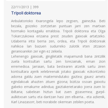
22/11/2013 | 399
Tripoli doktorea
Anbulatorioko itxarongela lepo zegoen, gainezka. Beti
bezala, goizeko zortzietan puntuan jarri zen martxan
hormako kontagailu erraldoia. Tripoli doktorea eta Olga
Tokarczukowa erizaina prest zeuden gaixoak artatzeko.
Udaberria iritsi berria zen, ordea, eta Tripoli doktoreak
nahikoa lan bazuen sudurreko zulotik irten zitzaion
geranioarekin zer egin ez zekiela.
Lehenengo gaixoak, gingiletatik mapamundi bana zintzilik
zuela kontsultan sartu zen lorezainak, eman zion
erremedioa. Jarraian, bata bestearen atzetik sartu ziren
kontsultara ajerik xelebreenak jotako gaixoak: ezkontzeko
adorea galdu zuen maitemindutako gaztea; gauez amets
egindakoak ahazten zituen gizona; bizitza osoan gaixotu
gabeko emakume adindua; gaiztakerietarako joera zuen lo
ibiltaria; sabelean hiztun bat zuen gizasemea; gurpil-
aulkitxoan sartu eta dantzan hasi zen elbarria... eta azkenik,
Karl Linazasorr, beti norabide okerrean zebilen poeta.