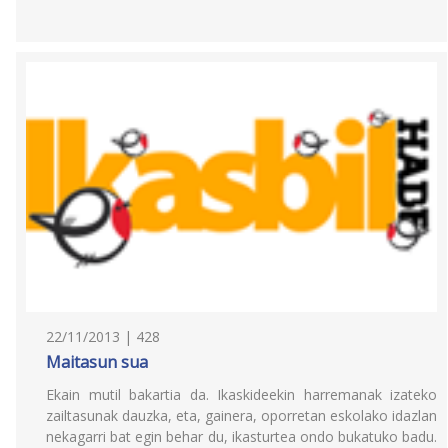
22/11/2013 | 428
Maitasun sua
Ekain mutil bakartia da. Ikaskideekin harremanak izateko
zailtasunak dauzka, eta, gainera, oporretan eskolako idazlan
nekagarri bat egin behar du, ikasturtea ondo bukatuko badu.