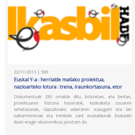
22/11/2013 | 589
Euskal Y-a : herrialde mailako proiektua,
nazioarteko lotura : trena, iraunkortasuna, etor
Dokumentuak 290 orrialde ditu, koloretan, eta bertan,
proiektuaren historia hasieratik, kudeaketa osoaren
xehetasunak, Gipuzkoako adarraren ezaugarri eta lan
nabarmenenak eta trenbide sare euskaldunak Euskadin
duen eragin ekonomikoa jasotzen da.