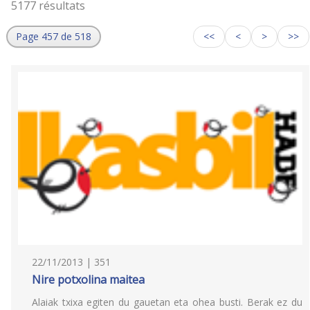
5177 résultats
Page 457 de 518
<<
<
>
>>
22/11/2013 | 351
Nire potxolina maitea
Alaiak txixa egiten du gauetan eta ohea busti. Berak ez du