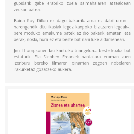
gupidarik gabe erabiliko zuela salmahaiaren atzealdean
zeukan batea.
Baina Roy Dillon ez dago bakarrik: ama ez dabil urrun –
harengandik ditu ikasiak legez kanpoko bizitzaren legeak–,
bere moduko emakume batek ez dio bakerik ematen, eta
berak, noski, hura ez eta beste bat nahi luke aldamenean.
Jim Thompsonen lau kantoiko triangelua… beste koxka bat
estuturik. Eta Stephen Frearsek pantailara eraman zuen
izenburu bereko filmaren oinarrian zegoen nobelaren
irakurketaz gozatzeko aukera.