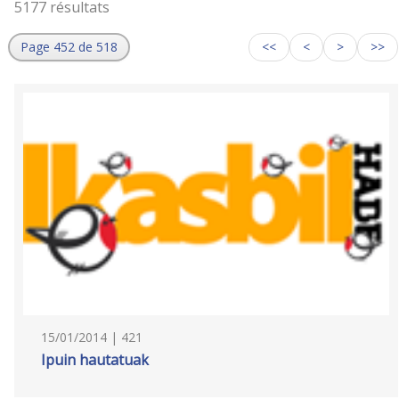
5177 résultats
Page 452 de 518
<<
<
>
>>
15/01/2014 | 421
Ipuin hautatuak