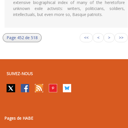
extensive biographical index of many of the heretofore
unknown exile activists: writers, politicians, soldiers,
intellectuals, but even more so, Basque patriots.
Page 452 de 518
<<
<
>
>>
SUIVEZ-NOUS
Pages de HABE