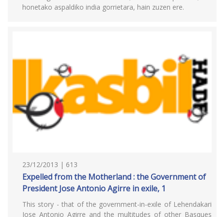
honetako aspaldiko india gorrietara, hain zuzen ere.
23/12/2013 | 613
Expelled from the Motherland : the Government of
President Jose Antonio Agirre in exile, 1
This story - that of the government-in-exile of Lehendakari
Jose Antonio Agirre and the multitudes of other Basques