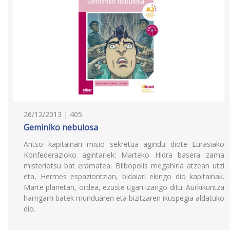
26/12/2013 | 405
Geminiko nebulosa
Antso kapitainari misio sekretua agindu diote Eurasiako
Konfederazioko agintariek: Marteko Hidra basera zama
misteriotsu bat eramatea. Bilbopolis megahiria atzean utzi
eta, Hermes espaziontzian, bidaiari ekingo dio kapitainak.
Marte planetan, ordea, ezuste ugari izango ditu. Aurkikuntza
harrigarri batek munduaren eta bizitzaren ikuspegia aldatuko
dio.