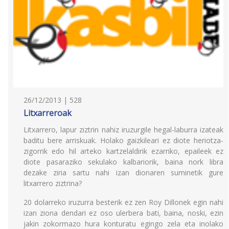
26/12/2013 | 528
Litxarreroak
Litxarrero, lapur ziztrin nahiz iruzurgile hegal-laburra izateak
baditu bere arriskuak. Holako gaizkileari ez diote heriotza-
zigorrik edo hil arteko kartzelaldirik ezarriko, epaileek ez
diote pasaraziko sekulako kalbariorik, baina nork libra
dezake ziria sartu nahi izan dionaren suminetik gure
litxarrero ziztrina?
20 dolarreko iruzurra besterik ez zen Roy Dillonek egin nahi
izan ziona dendari ez oso ulerbera bati, baina, noski, ezin
jakin zokormazo hura konturatu egingo zela eta inolako