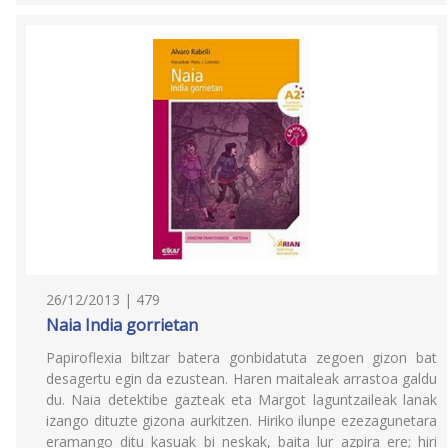
26/12/2013 | 479
Naia India gorrietan
Papiroflexia biltzar batera gonbidatuta zegoen gizon bat
desagertu egin da ezustean. Haren maitaleak arrastoa galdu
du. Naia detektibe gazteak eta Margot laguntzaileak lanak
izango dituzte gizona aurkitzen. Hiriko ilunpe ezezagunetara
eramango ditu kasuak bi neskak, baita lur azpira ere; hiri