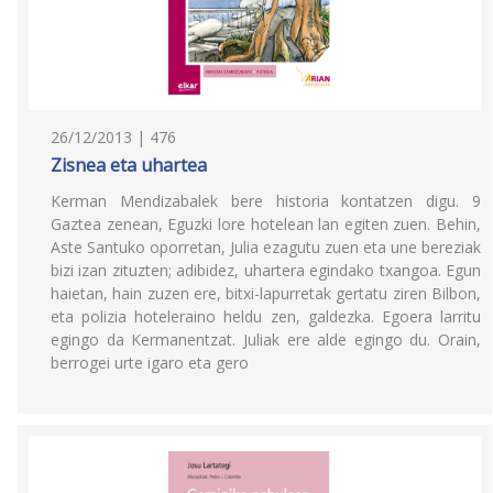
26/12/2013 | 476
Zisnea eta uhartea
Kerman Mendizabalek bere historia kontatzen digu. 9
Gaztea zenean, Eguzki lore hotelean lan egiten zuen. Behin,
Aste Santuko oporretan, Julia ezagutu zuen eta une bereziak
bizi izan zituzten; adibidez, uhartera egindako txangoa. Egun
haietan, hain zuzen ere, bitxi-lapurretak gertatu ziren Bilbon,
eta polizia hoteleraino heldu zen, galdezka. Egoera larritu
egingo da Kermanentzat. Juliak ere alde egingo du. Orain,
berrogei urte igaro eta gero