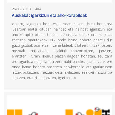
26/12/2013 | 404
Auskalo! : igarkizun eta aho-korapiloak
«Jakizu, laguntxo hori, eskuartean duzun liburu honetara
luzaroan idatzi ditudan hainbat eta hainbat igarkizun eta
aho-korapilo bildu ditudala, denak ala denak ere zu jolas
zaitezen ondutakoak. Nik ondo baino hobeto pasatu dut
guzti-guztiak asmatzen, zeharbideak bilatzen, hitzak josten,
mezuak makilatzen, esaldiak mozorrotzen, janzten,
eranzten… Orain, liburua plazan dagoen honetan, zeu zara
protagonista nagusia eta zera nahiko nuke, igarle, zeuk ere
ondo baino hobeto pasatzea aho-korapilo eta igarkizunon
hitzak askatzen, mezuak desmakilatzen, esaldiei mozorroa
kentzen, eranzten, janzten, igartzen…»