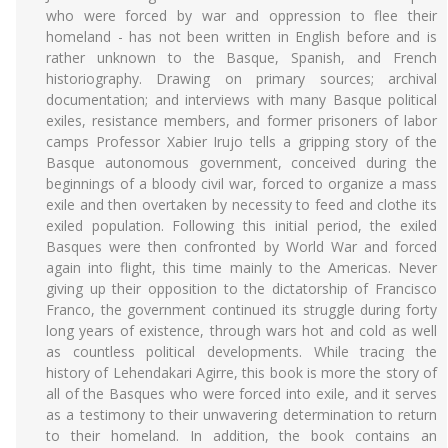
who were forced by war and oppression to flee their
homeland - has not been written in English before and is
rather unknown to the Basque, Spanish, and French
historiography. Drawing on primary sources; archival
documentation; and interviews with many Basque political
exiles, resistance members, and former prisoners of labor
camps Professor Xabier Irujo tells a gripping story of the
Basque autonomous government, conceived during the
beginnings of a bloody civil war, forced to organize a mass
exile and then overtaken by necessity to feed and clothe its
exiled population. Following this initial period, the exiled
Basques were then confronted by World War and forced
again into flight, this time mainly to the Americas. Never
giving up their opposition to the dictatorship of Francisco
Franco, the government continued its struggle during forty
long years of existence, through wars hot and cold as well
as countless political developments. While tracing the
history of Lehendakari Agirre, this book is more the story of
all of the Basques who were forced into exile, and it serves
as a testimony to their unwavering determination to return
to their homeland. In addition, the book contains an