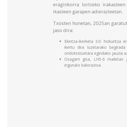
eraginkorra lortzeko irakasleen
ikasleen garapen adierazleetan.
Txosten honetan, 2025an garatut
jaso dira:
Ekintza-ikerketa 3.0: hizkuntza 
ikertu dira luzetarako begirada
ondotestuetara egindako jauzia az
Osagarri gisa, LH5-6 mailetan g
inguruko balorazioa.