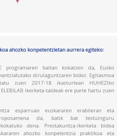
koa ahozko konpetentzietan aurrera egiteko:
E programaren baitan kokatzen da, Eusko
inantziatutako dirulaguntzaren bidez. Egitasmoa
 abiatu zuen 2017-18 ikasturtean HUHEZIko
 ELEBILAB ikerketa-taldeak ere parte hartu zuen
untza esparruan euskararen erabileran eta
proposamena da, batik bat testuinguru
 kokatuko dena. Prestakuntza-ikerketa bidea
kararen ahozko konpetentzia praktikoa eta