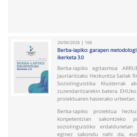
26/06/2026 | 166
Berba-lapiko: garapen metodologi
ikerketa 3.0
Berba-lapiko egitasmoa ARRU
Jaurlaritzako Hezkuntza Sailak f
Soziolinguistika Klusterrak
zuzendaritzarekin batera. EHUko
proiektuaren hasierako urteetan.
Berba-lapiko proiektua hezk
konpetentzian sakontzeko 
soziolinguistiko erdaldunetan
eginez sakondu nahi da, eus