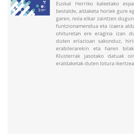
Euskal Herriko kaleetako espa
bestalde, aldaketa horiek gure 
garen, nola elkar zaintzen dugun
funtzionamendua eta izaera alda
ohituretan ere eragina izan du
duten erlazioan sakonduz, hir
erabilerarekin eta haren bilak
Klusterrak jasotako datuak oin
eraldaketak duten lotura ikertze