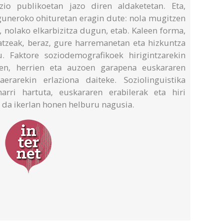
zio publikoetan jazo diren aldaketetan. Eta,
eguneroko ohituretan eragin dute: nola mugitzen
, nolako elkarbizitza dugun, etab. Kaleen forma,
tzeak, beraz, gure harremanetan eta hizkuntza
. Faktore soziodemografikoek hirigintzarekin
ien, herrien eta auzoen garapena euskararen
aerarekin erlaziona daiteke. Soziolinguistika
arri hartuta, euskararen erabilerak eta hiri
a da ikerlan honen helburu nagusia.