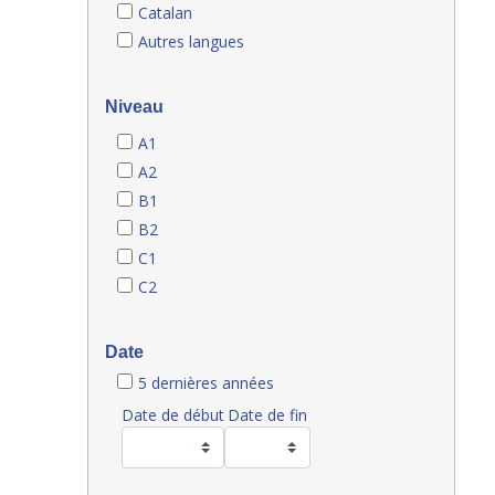
Catalan
Autres langues
Niveau
A1
A2
B1
B2
C1
C2
Date
5 dernières années
Date de début
Date de fin