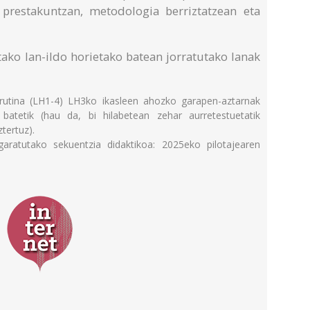
 prestakuntzan, metodologia berriztatzean eta
ako lan-ildo horietako batean jorratutako lanak
errutina (LH1-4) LH3ko ikasleen ahozko garapen-aztarnak
 batetik (hau da, bi hilabetean zehar aurretestuetatik
tertuz).
aratutako sekuentzia didaktikoa: 2025eko pilotajearen