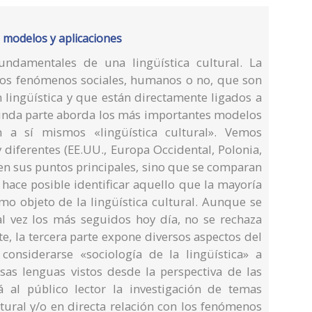
s, modelos y aplicaciones
undamentales de una lingüística cultural. La
los fenómenos sociales, humanos o no, que son
 lingüística y que están directamente ligados a
gunda parte aborda los más importantes modelos
 a sí mismos «lingüística cultural». Vemos
diferentes (EE.UU., Europa Occidental, Polonia,
 en sus puntos principales, sino que se comparan
hace posible identificar aquello que la mayoría
mo objeto de la lingüística cultural. Aunque se
l vez los más seguidos hoy día, no se rechaza
, la tercera parte expone diversos aspectos del
onsiderarse «sociología de la lingüística» a
sas lenguas vistos desde la perspectiva de las
rá al público lector la investigación de temas
ltural y/o en directa relación con los fenómenos