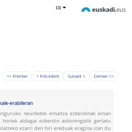
FR
<< Premier
< Précédent
Suivant >
Dernier >>
kale-erabileran
n inguruko neurketek emaitza ezberdinak eman
a horiek aldagai ezberdin askorengatik gertatu
olatzeko ezarri den hiri ereduak eragina izan du