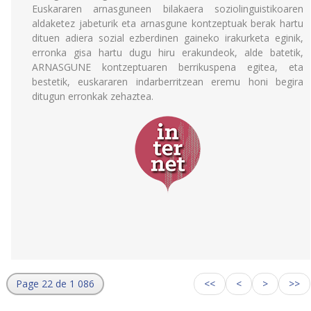
Euskararen arnasguneen bilakaera soziolinguistikoaren
aldaketez jabeturik eta arnasgune kontzeptuak berak hartu
dituen adiera sozial ezberdinen gaineko irakurketa eginik,
erronka gisa hartu dugu hiru erakundeok, alde batetik,
ARNASGUNE kontzeptuaren berrikuspena egitea, eta
bestetik, euskararen indarberritzean eremu honi begira
ditugun erronkak zehaztea.
Page 22 de 1 086
<<
<
>
>>