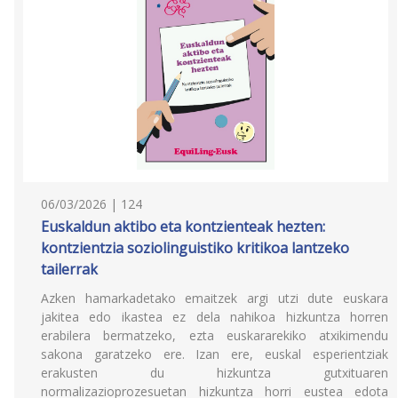
06/03/2026 | 124
Euskaldun aktibo eta kontzienteak hezten:
kontzientzia soziolinguistiko kritikoa lantzeko
tailerrak
Azken hamarkadetako emaitzek argi utzi dute euskara
jakitea edo ikastea ez dela nahikoa hizkuntza horren
erabilera bermatzeko, ezta euskararekiko atxikimendu
sakona garatzeko ere. Izan ere, euskal esperientziak
erakusten du hizkuntza gutxituaren
normalizazioprozesuetan hizkuntza horri eustea edota