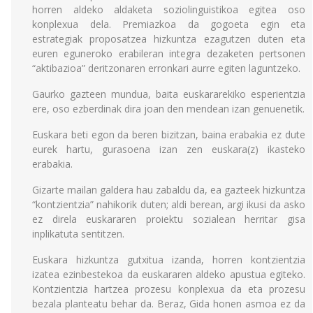
horren aldeko aldaketa soziolinguistikoa egitea oso
konplexua dela. Premiazkoa da gogoeta egin eta
estrategiak proposatzea hizkuntza ezagutzen duten eta
euren eguneroko erabileran integra dezaketen pertsonen
“aktibazioa” deritzonaren erronkari aurre egiten laguntzeko.
Gaurko gazteen mundua, baita euskararekiko esperientzia
ere, oso ezberdinak dira joan den mendean izan genuenetik.
Euskara beti egon da beren bizitzan, baina erabakia ez dute
eurek hartu, gurasoena izan zen euskara(z) ikasteko
erabakia.
Gizarte mailan galdera hau zabaldu da, ea gazteek hizkuntza
“kontzientzia” nahikorik duten; aldi berean, argi ikusi da asko
ez direla euskararen proiektu sozialean herritar gisa
inplikatuta sentitzen.
Euskara hizkuntza gutxitua izanda, horren kontzientzia
izatea ezinbestekoa da euskararen aldeko apustua egiteko.
Kontzientzia hartzea prozesu konplexua da eta prozesu
bezala planteatu behar da. Beraz, Gida honen asmoa ez da