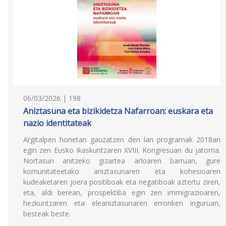
06/03/2026 | 198
Aniztasuna eta bizikidetza Nafarroan: euskara eta
nazio identitateak
Argitalpen honetan gauzatzen den lan programak 2018an
egin zen Eusko Ikaskuntzaren XVIII. Kongresuan du jatorria.
Nortasun anitzeko gizartea arloaren barruan, gure
komunitateetako aniztasunaren eta kohesioaren
kudeaketaren joera positiboak eta negatiboak aztertu ziren,
eta, aldi berean, prospektiba egin zen immigrazioaren,
hezkuntzaren eta eleaniztasunaren erronken inguruan,
besteak beste.