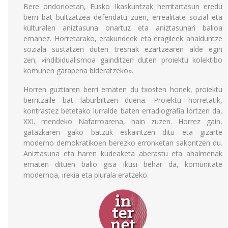
Bere ondorioetan, Eusko Ikaskuntzak herritartasun eredu
berri bat bultzatzea defendatu zuen, errealitate sozial eta
kulturalen aniztasuna onartuz eta aniztasunari balioa
emanez. Horretarako, erakundeek eta eragileek ahalduntze
soziala sustatzen duten tresnak ezartzearen alde egin
zen, «indibidualismoa gainditzen duten proiektu kolektibo
komunen garapena bideratzeko».
Horren guztiaren berri ematen du txosten honek, proiektu
berritzaile bat laburbiltzen duena. Proiektu horretatik,
kontrastez betetako lurralde baten erradiografia lortzen da,
XXI. mendeko Nafarroarena, hain zuzen. Horrez gain,
gatazkaren gako batzuk eskaintzen ditu eta gizarte
moderno demokratikoen berezko erronketan sakontzen du.
Aniztasuna eta haren kudeaketa aberastu eta ahalmenak
ematen dituen balio gisa ikusi behar da, komunitate
modernoa, irekia eta plurala eratzeko.