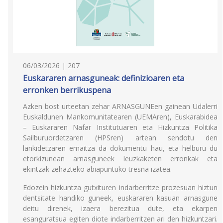
06/03/2026 | 207
Euskararen arnasguneak: definizioaren eta
erronken berrikuspena
Azken bost urteetan zehar ARNASGUNEen gainean Udalerri
Euskaldunen Mankomunitatearen (UEMAren), Euskarabidea
– Euskararen Nafar Institutuaren eta Hizkuntza Politika
Sailburuordetzaren (HPSren) artean sendotu den
lankidetzaren emaitza da dokumentu hau, eta helburu du
etorkizunean arnasguneek leuzkaketen erronkak eta
ekintzak zehazteko abiapuntuko tresna izatea.
Edozein hizkuntza gutxituren indarberritze prozesuan hiztun
dentsitate handiko guneek, euskararen kasuan arnasgune
deitu direnek, izaera berezitua dute, eta ekarpen
esanguratsua egiten diote indarberritzen ari den hizkuntzari.