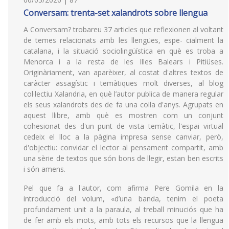
Conversam: trenta-set xalandrots sobre llengua
A Conversam? trobareu 37 articles que reflexionen al voltant
de temes relacionats amb les llengües, espe- cialment la
catalana, i la situació sociolingüística en què es troba a
Menorca i a la resta de les Illes Balears i Pitiüses.
Originàriament, van aparèixer, al costat d'altres textos de
caràcter assagístic i temàtiques molt diverses, al blog
col·lectiu Xalandria, en què l’autor publica de manera regular
els seus xalandrots des de fa una colla d'anys. Agrupats en
aquest llibre, amb què es mostren com un conjunt
cohesionat des d'un punt de vista temàtic, l'espai virtual
cedeix el lloc a la pàgina impresa sense canviar, però,
d'objectiu: convidar el lector al pensament compartit, amb
una sèrie de textos que són bons de llegir, estan ben escrits
i són amens.
Pel que fa a l'autor, com afirma Pere Gomila en la
introducció del volum, «d’una banda, tenim el poeta
profundament unit a la paraula, al treball minuciós que ha
de fer amb els mots, amb tots els recursos que la llengua