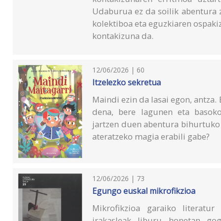
Udaburua ez da soilik abentura 
kolektiboa eta eguzkiaren ospak
kontakizuna da.
12/06/2026 | 60
Itzelezko sekretua
Maindi ezin da lasai egon, antza.
dena, bere lagunen eta basoko
jartzen duen abentura bihurtuko 
ateratzeko magia erabili gabe?
12/06/2026 | 73
Egungo euskal mikrofikzioa
Mikrofikzioa garaiko literatu
irakasleak liburu honetan gog