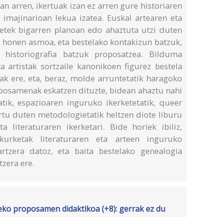
an arren, ikertuak izan ez arren gure historiaren
 imajinarioan lekua izatea. Euskal artearen eta
rketek bigarren planoan edo ahaztuta utzi duten
an honen asmoa, eta bestelako kontakizun batzuk,
e historiografia batzuk proposatzea. Bilduma
a artistak sortzaile kanonikoen figurez bestela
zak ere, eta, beraz, molde arruntetatik haragoko
posamenak eskatzen dituzte, bidean ahaztu nahi
atik, espazioaren inguruko ikerketetatik, queer
rtu duten metodologietatik heltzen diote liburu
a literaturaren ikerketari. Bide horiek ibiliz,
urketak literaturaren eta arteen inguruko
rtzera datoz, eta baita bestelako genealogia
zera ere.
eko proposamen didaktikoa (+8): gerrak ez du