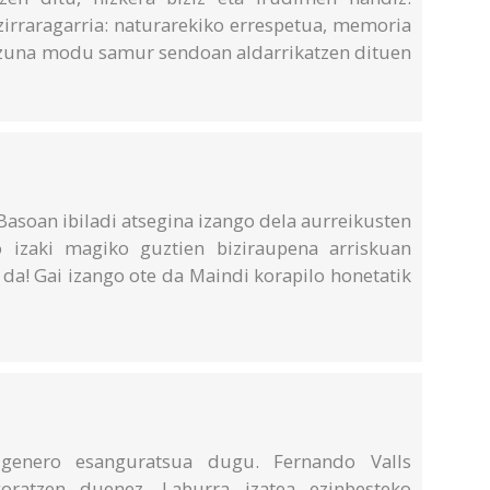
zirraragarria: naturarekiko errespetua, memoria
izuna modu samur sendoan aldarrikatzen dituen
 Basoan ibiladi atsegina izango dela aurreikusten
 izaki magiko guztien biziraupena arriskuan
da! Gai izango ote da Maindi korapilo honetatik
r genero esanguratsua dugu. Fernando Valls
oratzen duenez. Laburra izatea ezinbesteko