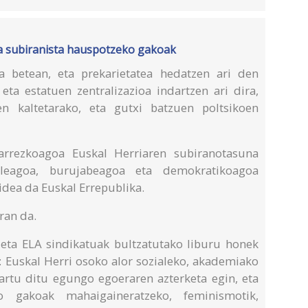
ia subiranista hauspotzeko gakoak
a betean, eta prekarietatea hedatzen ari den
eta estatuen zentralizazioa indartzen ari dira,
ren kaltetarako, eta gutxi batzuen poltsikoen
arrezkoagoa Euskal Herriaren subiranotasuna
zaleagoa, burujabeagoa eta demokratikoagoa
idea da Euskal Errepublika.
ran da.
eta ELA sindikatuak bultzatutako liburu honek
: Euskal Herri osoko alor sozialeko, akademiako
kartu ditu egungo egoeraren azterketa egin, eta
ko gakoak mahaigaineratzeko, feminismotik,