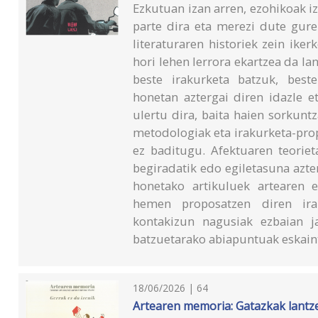
Ezkutuan izan arren, ezohikoak iz
parte dira eta merezi dute gure
literaturaren historiek zein ike
hori lehen lerrora ekartzea da l
beste irakurketa batzuk, best
honetan aztergai diren idazle et
ulertu dira, baita haien sorkunt
metodologiak eta irakurketa-pro
ez baditugu. Afektuaren teoriet
begiradatik edo egiletasuna azte
honetako artikuluek artearen et
hemen proposatzen diren irak
kontakizun nagusiak ezbaian ja
batzuetarako abiapuntuak eskaint
18/06/2026 | 64
Artearen memoria: Gatazkak lantz