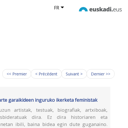
FR
<< Premier
< Précédent
Suivant >
Dernier >>
 arte garaikideen inguruko ikerketa feministak
un artistak, testuak, biografiak, artxiboak,
sbideratuak dira. Ez dira historiaren eta
netan ibili, baina bidea egin dute guganaino.