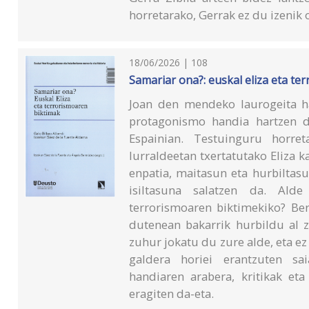
horretarako, Gerrak ez du izenik
18/06/2026 | 108
Samariar ona?: euskal eliza eta te
Joan den mendeko laurogeita h
protagonismo handia hartzen d
Espainian. Testuinguru horret
lurraldeetan txertatutako Eliza k
enpatia, maitasun eta hurbiltas
isiltasuna salatzen da. Alde
terrorismoaren biktimekiko? Ber
dutenean bakarrik hurbildu al z
zuhur jokatu du zure alde, eta ez
galdera horiei erantzuten sai
handiaren arabera, kritikak eta
eragiten da-eta.