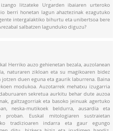
 izango litzateke Urgarden ibaiaren urteroko
sio berri honetan lagun ahaztezinak ezagutuko
agente intergalaktiko bihurtu eta unibertsoa bere
 Arezabal salbatzen lagunduko diguzu?
skal Herriko auzo gehienetan bezala, auzolanean
a, naturaren zikloan eta su magikoaren bidez
a jotzen duen eguna eta gaurik laburrena. Baina
ekoen modukoa. Auzotarrek mehatxu izugarria
udaburuaren sekretua aurkitu behar dute auzoa
inak, galtzagorriak eta basoko jeinuak agertuko
an, neska-mutikoek beldurra, ausardia eta
te proban. Euskal mitologiaren sustraietan
ko tradizioaren indarra eta gaur egungo
zen ditu, hizkera biziz eta irudimen handiz.