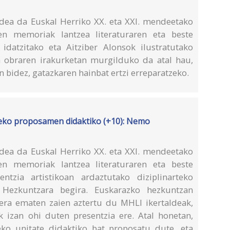
ea da Euskal Herriko XX. eta XXI. mendeetako
uen memoriak lantzea literaturaren eta beste
 idatzitako eta Aitziber Alonsok ilustratutako
 obraren irakurketan murgilduko da atal hau,
n bidez, gatazkaren hainbat ertzi erreparatzeko.
eko proposamen didaktiko (+10): Nemo
ea da Euskal Herriko XX. eta XXI. mendeetako
uen memoriak lantzea literaturaren eta beste
entzia artistikoan ardaztutako diziplinarteko
 Hezkuntzara begira. Euskarazko hezkuntzan
taera ematen zaien aztertu du MHLI ikertaldeak,
ek izan ohi duten presentzia ere. Atal honetan,
eko unitate didaktiko bat proposatu dute, eta