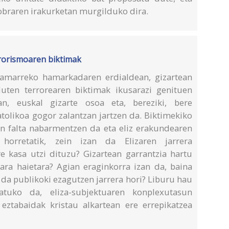
 obraren irakurketan murgilduko dira.
rrorismoaren biktimak
amarreko hamarkadaren erdialdean, gizartean
uten terrorearen biktimak ikusarazi genituen
an, euskal gizarte osoa eta, bereziki, bere
atolikoa gogor zalantzan jartzen da. Biktimekiko
un falta nabarmentzen da eta eliz erakundearen
 horretatik, zein izan da Elizaren jarrera
e kasa utzi dituzu? Gizartean garrantzia hartu
ara haietara? Agian eraginkorra izan da, baina
 da publikoki ezagutzen jarrera hori? Liburu hau
atuko da, eliza-subjektuaren konplexutasun
 eztabaidak kristau alkartean ere errepikatzea