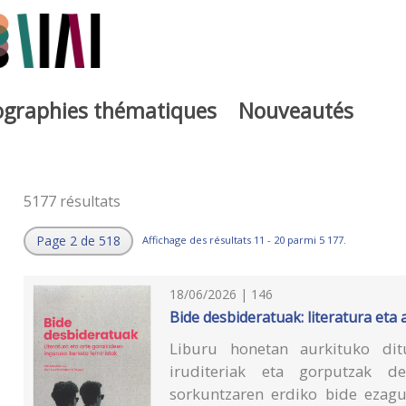
iographies thématiques
Nouveautés
5177 résultats
Page 2 de 518
Affichage des résultats 11 - 20 parmi 5 177.
18/06/2026 | 146
Bide desbideratuak: literatura eta
Liburu honetan aurkituko dituz
iruditeriak eta gorputzak de
sorkuntzaren erdiko bide ezagu