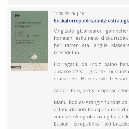
12/06/2026 | 100
Euskal errepublikarantz: estrateg
Ongizate gizartearen gainbeher
honetan, eskuineko diskurtsoak 
herritarren eta langile klasea
mesedetan.
Horregatik da inoiz baino beh
aldarrikatzea, gizarte berdin
eraikitzeko. Horretarako tresna/b
Aldarri hori, ordea, impasse egoe
Manu Robles-Arangiz fundazioa 
eztabaida hori hauspotu nahi du
zein sindikalgintzako egileak el
Euskal Errepublika aktibatze