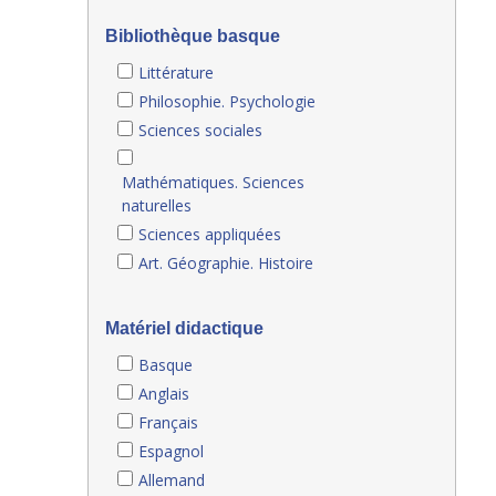
Bibliothèque basque
Littérature
Philosophie. Psychologie
Sciences sociales
Mathématiques. Sciences
naturelles
Sciences appliquées
Art. Géographie. Histoire
Matériel didactique
Basque
Anglais
Français
Espagnol
Allemand