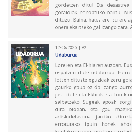
gordetzen ditu! Eta desastrea
goraldiak hondatuko balitu. Mi
dituzu. Baina, batez ere, zu ere 
onera ekartzeko gai izango zara.
12/06/2026 | 92
Udaburua
Loreren eta Ekhiaren auzoan, Eu
ospatzen dute udaburua. Horrel
lotzen dituzte eguzkiak zeru goi
gaurko gaua ez da izango aurr
jaso dute eta Ekhiak eta Lorek 
salbatzeko. Sugeak, apoak, sorg
dira bidean, eta gau magiko
adiskidetasuna jarriko dituz
errotutako ipuin honek ahoz
kontakizunaren erritmoa uztart