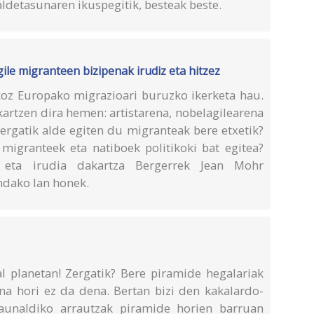
raldetasunaren ikuspegitik, besteak beste.
le migranteen bizipenak irudiz eta hitzez
oz Europako migrazioari buruzko ikerketa hau.
kartzen dira hemen: artistarena, nobelagilearena
Zergatik alde egiten du migranteak bere etxetik?
 migranteek eta natiboek politikoki bat egitea?
a eta irudia dakartza Bergerrek Jean Mohr
indako lan honek.
l planetan! Zergatik? Bere piramide hegalariak
aina hori ez da dena. Bertan bizi den kakalardo-
launaldiko arrautzak piramide horien barruan