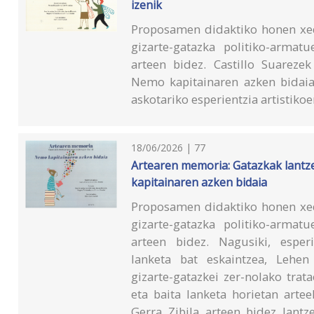
izenik
Proposamen didaktiko honen xed
gizarte-gatazka politiko-armat
arteen bidez. Castillo Suarezek
Nemo kapitainaren azken bidaia
askotariko esperientzia artistikoe
18/06/2026 | 77
Artearen memoria: Gatazkak lantz
kapitainaren azken bidaia
Proposamen didaktiko honen xed
gizarte-gatazka politiko-armat
arteen bidez. Nagusiki, esperi
lanketa bat eskaintzea, Lehen
gizarte-gatazkei zer-nolako tra
eta baita lanketa horietan arte
Gerra Zibila arteen bidez lantz