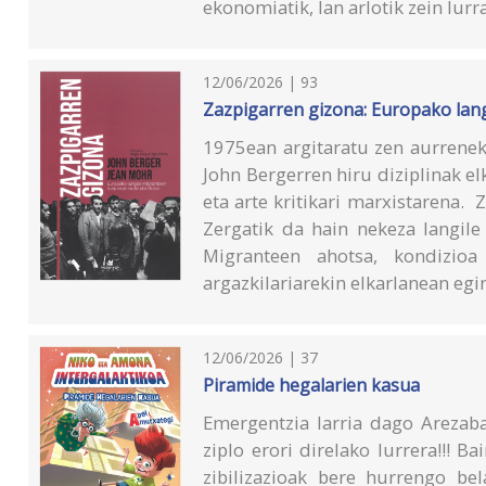
ekonomiatik, lan arlotik zein lur
12/06/2026 | 93
Zazpigarren gizona: Europako langi
1975ean argitaratu zen aurrenek
John Bergerren hiru diziplinak el
eta arte kritikari marxistarena. 
Zergatik da hain nekeza langile
Migranteen ahotsa, kondizio
argazkilariarekin elkarlanean eg
12/06/2026 | 37
Piramide hegalarien kasua
Emergentzia larria dago Arezaba
ziplo erori direlako lurrera!!! B
zibilizazioak bere hurrengo be