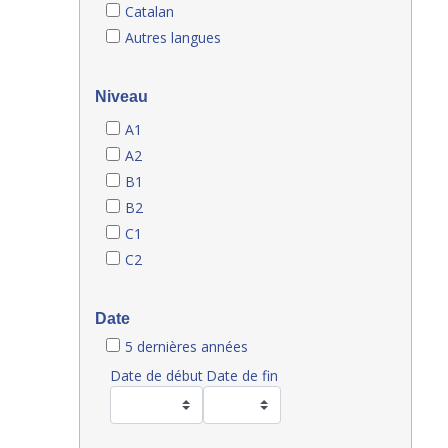
Catalan
Autres langues
Niveau
A1
A2
B1
B2
C1
C2
Date
5 dernières années
Date de début
Date de fin