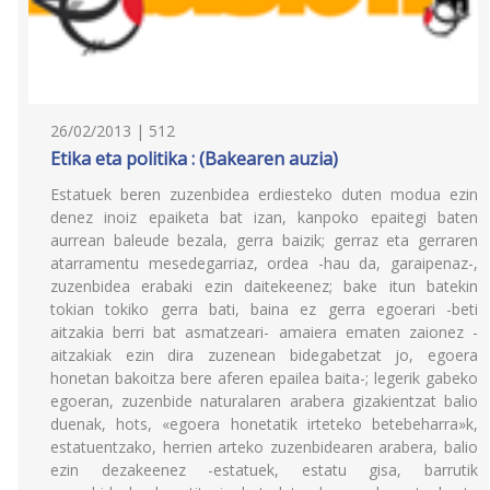
26/02/2013 | 512
Etika eta politika : (Bakearen auzia)
Estatuek beren zuzenbidea erdiesteko duten modua ezin
denez inoiz epaiketa bat izan, kanpoko epaitegi baten
aurrean baleude bezala, gerra baizik; gerraz eta gerraren
atarramentu mesedegarriaz, ordea -hau da, garaipenaz-,
zuzenbidea erabaki ezin daitekeenez; bake itun batekin
tokian tokiko gerra bati, baina ez gerra egoerari -beti
aitzakia berri bat asmatzeari- amaiera ematen zaionez -
aitzakiak ezin dira zuzenean bidegabetzat jo, egoera
honetan bakoitza bere aferen epailea baita-; legerik gabeko
egoeran, zuzenbide naturalaren arabera gizakientzat balio
duenak, hots, «egoera honetatik irteteko betebeharra»k,
estatuentzako, herrien arteko zuzenbidearen arabera, balio
ezin dezakeenez -estatuek, estatu gisa, barrutik