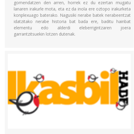
gomendatzen den arren, horrek ez du ezertan mugatu
lanaren irakurle mota, eta ez da inola ere oztopo irakurketa
konplexuago baterako. Nagusiki nerabe batek nerabeentzat
idatzitako nerabe historia bat bada ere, baditu hainbat
elementu edo alderdi eleberrigintzaren joera
garrantzitsuekin lotzen dutenak.