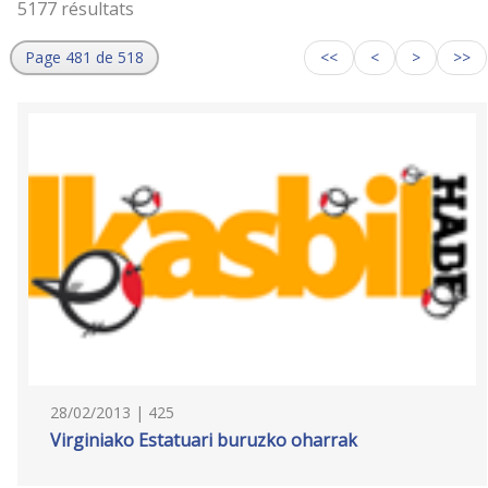
5177 résultats
Page 481 de 518
<<
<
>
>>
28/02/2013 | 425
Virginiako Estatuari buruzko oharrak