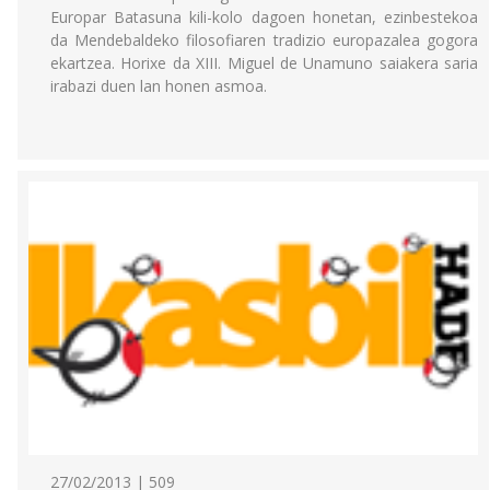
Europar Batasuna kili-kolo dagoen honetan, ezinbestekoa
da Mendebaldeko filosofiaren tradizio europazalea gogora
ekartzea. Horixe da XIII. Miguel de Unamuno saiakera saria
irabazi duen lan honen asmoa.
27/02/2013 | 509