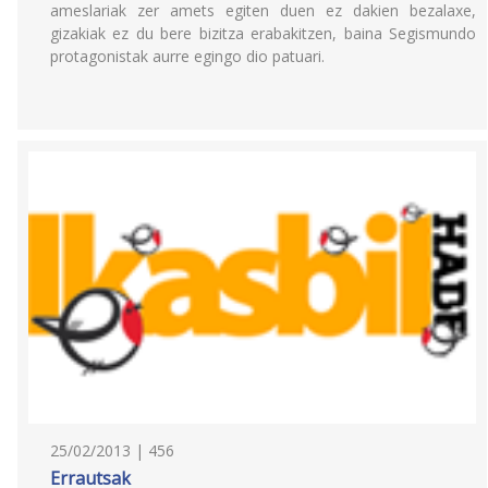
ameslariak zer amets egiten duen ez dakien bezalaxe,
gizakiak ez du bere bizitza erabakitzen, baina Segismundo
protagonistak aurre egingo dio patuari.
25/02/2013 | 456
Errautsak