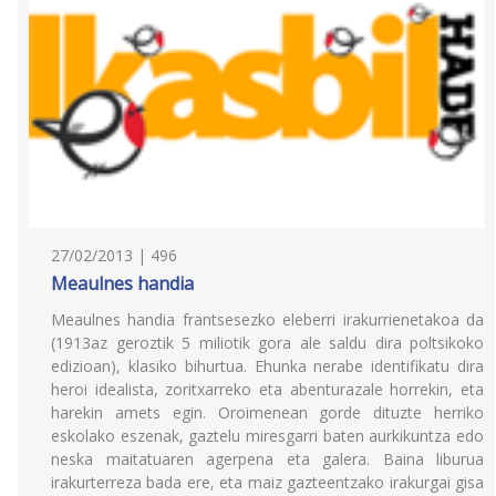
27/02/2013 | 496
Meaulnes handia
Meaulnes handia frantsesezko eleberri irakurrienetakoa da
(1913az geroztik 5 miliotik gora ale saldu dira poltsikoko
edizioan), klasiko bihurtua. Ehunka nerabe identifikatu dira
heroi idealista, zoritxarreko eta abenturazale horrekin, eta
harekin amets egin. Oroimenean gorde dituzte herriko
eskolako eszenak, gaztelu miresgarri baten aurkikuntza edo
neska maitatuaren agerpena eta galera. Baina liburua
irakurterreza bada ere, eta maiz gazteentzako irakurgai gisa