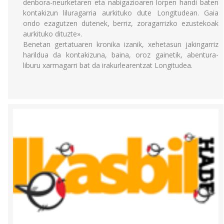
denbora-neurketaren eta nabigazioaren lorpen handi baten
kontakizun liluragarria aurkituko dute Longitudean. Gaia
ondo ezagutzen dutenek, berriz, zoragarrizko ezustekoak
aurkituko dituzte».
Benetan gertatuaren kronika izanik, xehetasun jakingarriz
harildua da kontakizuna, baina, oroz gainetik, abentura-
liburu xarmagarri bat da irakurlearentzat Longitudea.