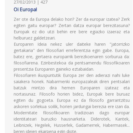
27/02/2013 | 427
Oi Europa!
Zer ote da Europa delako hori? Zer da europar izatea? Zerk
egiten gaitu europar? Zertan datza europar berezitasuna?
Europak ez dio utzi behin ere bere egiazko izaeraz eta
helburuez galdetzeari.
Europaren Ideia nekez uler daiteke haren "jatorrizko
gertakaria" den filosofiari erreferentzia egin gabe. Europa,
batez ere, gertaera europarrik berezkoenaren sorburua da:
filosofiarena. Ezinbestekoa da pentsamendu filosofikoaren
presentzia Europaren gaineko eztabaidan.
Filosofiaren ikuspuntutik Europa zer den adierazi nahi luke
saiakera honek. Nabarmenki europazaleak diren pentsalari
batzuk mintzo dira hemen Europaren izateaz eta
nortasunaz. Filosofo horien bidez, Europak bere buruaz
egiten du gogoeta. Europa ez da filosofo garrantzitsu
askoren sorlekua soilik, horien jardungai berezia ere izan da.
Modernitate filosofikoaren tradizioan dago europar
identitateari buruzko hausnarketa. Diderotek, Kantek,
Leibnizek, Hegelek, Husserlek, Gadamerrek, Habermasek...
beren ideien ekarpena egin diote.