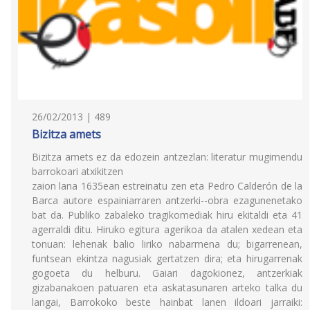
26/02/2013 | 489
Bizitza amets
Bizitza amets ez da edozein antzezlan: literatur mugimendu
barrokoari atxikitzen
zaion lana 1635ean estreinatu zen eta Pedro Calderón de la
Barca autore espainiarraren antzerki--obra ezagunenetako
bat da. Publiko zabaleko tragikomediak hiru ekitaldi eta 41
agerraldi ditu. Hiruko egitura agerikoa da atalen xedean eta
tonuan: lehenak balio liriko nabarmena du; bigarrenean,
funtsean ekintza nagusiak gertatzen dira; eta hirugarrenak
gogoeta du helburu. Gaiari dagokionez, antzerkiak
gizabanakoen patuaren eta askatasunaren arteko talka du
langai, Barrokoko beste hainbat lanen ildoari jarraiki: