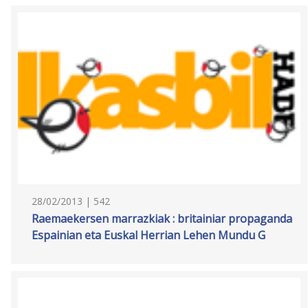
28/02/2013 | 542
Raemaekersen marrazkiak : britainiar propaganda
Espainian eta Euskal Herrian Lehen Mundu G