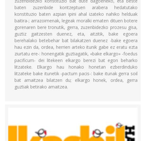
zuzenbidezko konstituzio bat dute dagoeneko, eta beste
baten zuzenbide kontzeptuen arabera hedatutako
konstituzio baten azpian ipini ahal izateko nahiko helduak
baitira-; arrazoimenak, legeak moralki ematen dituen botere
gorenaren bere tronutik, gerra, zuzenbidezko prozesu gisa,
guztiz gaitzesten duenez, eta, aitzitik, bake egoera
berehalako betebehar bat bilakatzen duenez -bake egoera
hau ezin da, ordea, herrien arteko itunik gabe ez eratu ezta
ziurtatu ere-: honengatik guztiagatik, «bake elkargo» -foedus
pacificum- dei litekeen elkargo berezi bat egon beharko
litzateke. Elkargo hau honako honetan ezberdinduko
litzateke bake itunetik -pactum pacis-: bake itunak gerra soil
bat amaitzea bilatzen du; elkargo honek, ordea, gerra
guztiak betirako amaitzea.