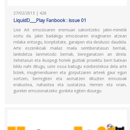
27/02/2013 | 426
LiquidD___Play Fanbook : issue 01
Live Art emozioaren eremuan sakontzeko jakin-minetik
sortu da. Jakin badakigu emozioaren eraginaren atzean
milaka entsegu, konplizitate, garaipen eta desilusio daudela.
Arte eszenikoak mailaz maila sentiberatasun berriak,
lankidetza lanmetodo berriak, bereganatzen ari direla.
Xehetasun eta ikuspegi horiek guztiak proiektu berri batean
bildu nahi ditugu, uste osoa baitugu ezinbestekoa dela arte
biziek, mugimenduaren eta gorputzaren arteek gaur egun
sortzen, berregiten eta asmatzen dituzten emozioak
erakustea, nahastea eta sustatzea. Hemen eta orain,
gurekin emozionatzeko gonbita egiten dizuegu.