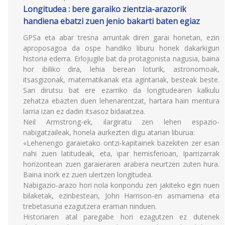
Longitudea : bere garaiko zientzia-arazorik
handiena ebatzi zuen jenio bakarti baten egiaz
GPSa eta abar tresna arruntak diren garai honetan, ezin
aproposagoa da ospe handiko liburu honek dakarkigun
historia ederra. Erlojugile bat da protagonista nagusia, baina
hor ibiliko dira, lehia berean loturik, astronomoak,
itsasgizonak, matematikariak eta agintariak, besteak beste.
Sari dirutsu bat ere ezarriko da longitudearen kalkulu
zehatza ebazten duen lehenarentzat, hartara hain mentura
larria izan ez dadin itsasoz bidaiatzea.
Neil Armstrong-ek, ilargiratu zen lehen espazio-
nabigatzaileak, honela aurkezten digu atarian liburua:
«Lehenengo garaietako ontzi-kapitainek bazekiten zer esan
nahi zuen latitudeak, eta, ipar hemisferioan, Iparrizarrak
horizontean zuen garaieraren arabera neurtzen zuten hura.
Baina inork ez zuen ulertzen longitudea.
Nabigazio-arazo hori nola konpondu zen jakiteko egin nuen
bilaketak, ezinbestean, John Harrison-en asmamena eta
trebetasuna ezagutzera eraman ninduen.
Historiaren atal paregabe hori ezagutzen ez dutenek