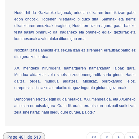
Hodei hil da. Gaztaroko lagunak, urteetan elkarren berririk izan gabe
egon ondotik, Hodeiren hiletarako bilduko dira. Saminak eta berriz
elkartzearen emozioak eraginda, Hodeiren azken agurra garai bateko
festa basati bihurtuko da. Iraganeko eta oraineko egiak, gezurrak eta
kontraesanak azaleratuko dituen gau eroa.
Noizbait izatea amestu eta sekula izan ez zirenaren errautsak baino ez
dira geratzen, ordea.
XX. mendeko hirurogeita hamargarren hamarkadan jaioak gara.
Mundua aldatzear zela sinetsita zeudenengandik sortu ginen. Hautu
gaitza, ordea, mundua aldatzea. Musikaz, borrokarako leloz,
errepresioz, festaz eta orotariko drogaz inguratu gintuen gaztaroak.
Denboraren errotak egin du gainerakoa. XXI. mendea da, eta XX.eneko
ametsen errautsak gara. Oraindik orain, errautsotan noizbait surik izan
zela sinestarazi nahi diegu gure buruei. Ba ote?
Page 481 de 518
<<
<
>
>>