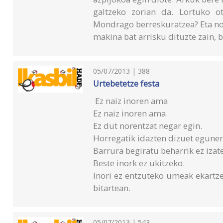
galtzeko zorian da. Lortuko o
Mondrago berreskuratzea? Eta non
makina bat arrisku dituzte zain, b
05/07/2013 | 388
Urtebetetze festa
Ez naiz inoren ama
Ez naiz inoren ama.
Ez dut norentzat negar egin.
Horregatik idazten dizuet eguner
Barrura begiratu beharrik ez izat
Beste inork ez ukitzeko.
Inori ez entzuteko umeak ekartze
bitartean.
05/07/2013 | 543