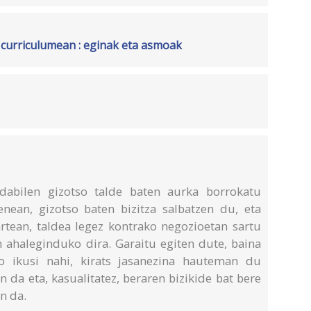
 curriculumean : eginak eta asmoak
dabilen gizotso talde baten aurka borrokatu
nean, gizotso baten bizitza salbatzen du, eta
rtean, taldea legez kontrako negozioetan sartu
n ahaleginduko dira. Garaitu egiten dute, baina
 ikusi nahi, kirats jasanezina hauteman du
da eta, kasualitatez, beraren bizikide bat bere
en da.