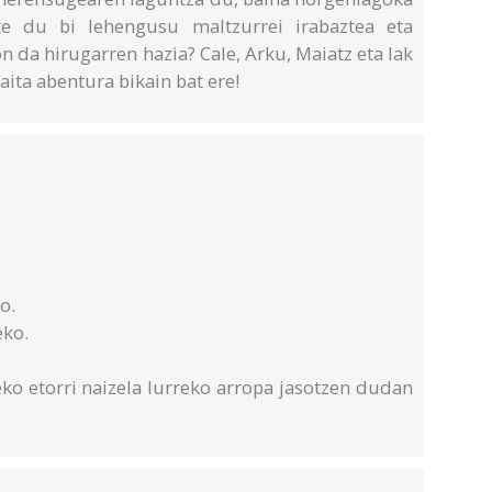
te du bi lehengusu maltzurrei irabaztea eta
 da hirugarren hazia? Cale, Arku, Maiatz eta Iak
aita abentura bikain bat ere!
o.
eko.
ko etorri naizela lurreko arropa jasotzen dudan