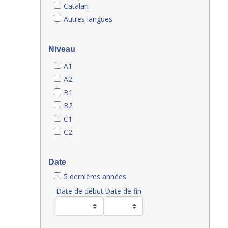
Catalan
Autres langues
Niveau
A1
A2
B1
B2
C1
C2
Date
5 dernières années
Date de début
Date de fin