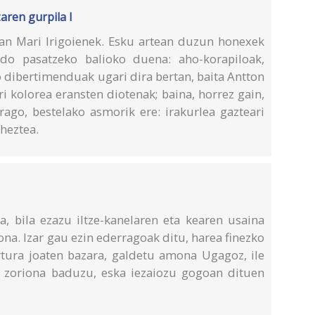
aren gurpila I
n Mari Irigoienek. Esku artean duzun honexek
ndo pasatzeko balioko duena: aho-korapiloak,
ko dibertimenduak ugari dira bertan, baita Antton
ri kolorea eransten diotenak; baina, horrez gain,
rago, bestelako asmorik ere: irakurlea gazteari
 heztea.
, bila ezazu iltze-kanelaren eta kearen usaina
na. Izar gau ezin ederragoak ditu, harea finezko
tura joaten bazara, galdetu amona Ugagoz, ile
 zoriona baduzu, eska iezaiozu gogoan dituen