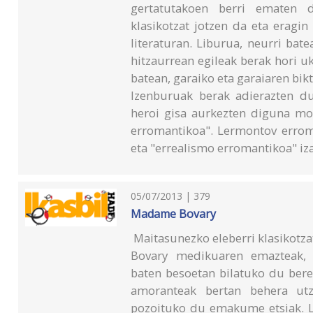
gertatutakoen berri ematen 
klasikotzat jotzen da eta eragi
literaturan. Liburua, neurri bat
hitzaurrean egileak berak hori 
batean, garaiko eta garaiaren bik
Izenburuak berak adierazten du 
heroi gisa aurkezten diguna mor
erromantikoa". Lermontov erroma
eta "errealismo erromantikoa" iza
05/07/2013 | 379
Madame Bovary
Maitasunezko eleberri klasikotz
Bovary medikuaren emazteak, e
baten besoetan bilatuko du bere
amoranteak bertan behera utzi
pozoituko du emakume etsiak. Li