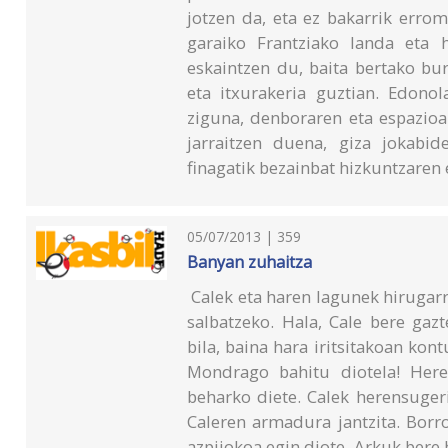
jotzen da, eta ez bakarrik errom
garaiko Frantziako landa eta h
eskaintzen du, baita bertako bur
eta itxurakeria guztian. Edono
ziguna, denboraren eta espazioa
jarraitzen duena, giza jokabi
finagatik bezainbat hizkuntzaren 
05/07/2013 | 359
Banyan zuhaitza
Calek eta haren lagunek hirugar
salbatzeko. Hala, Cale bere gaz
bila, baina hara iritsitakoan k
Mondrago bahitu diotela! Here
beharko diete. Calek herensuger
Caleren armadura jantzita. Borr
azpijokoa egin diote. Arkuk ber