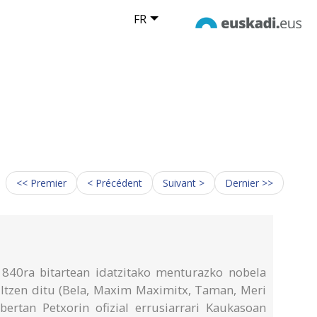
FR
<< Premier
< Précédent
Suivant >
Dernier >>
840ra bitartean idatzitako menturazko nobela
biltzen ditu (Bela, Maxim Maximitx, Taman, Meri
 bertan Petxorin ofizial errusiarrari Kaukasoan