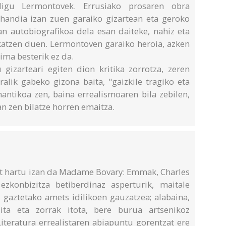
digu Lermontovek. Errusiako prosaren obra
n handia izan zuen garaiko gizartean eta geroko
ean autobiografikoa dela esan daiteke, nahiz eta
ukatzen duen. Lermontoven garaiko heroia, azken
tima besterik ez da.
gizarteari egiten dion kritika zorrotza, zeren
alik gabeko gizona baita, "gaizkile tragiko eta
ntikoa zen, baina errealismoaren bila zebilen,
n zen bilatze horren emaitza.
at hartu izan da Madame Bovary: Emmak, Charles
zkonbizitza betiberdinaz asperturik, maitale
 gaztetako amets idilikoen gauzatzea; alabaina,
ta eta zorrak itota, bere burua artsenikoz
teratura errealistaren abiapuntu gorentzat ere