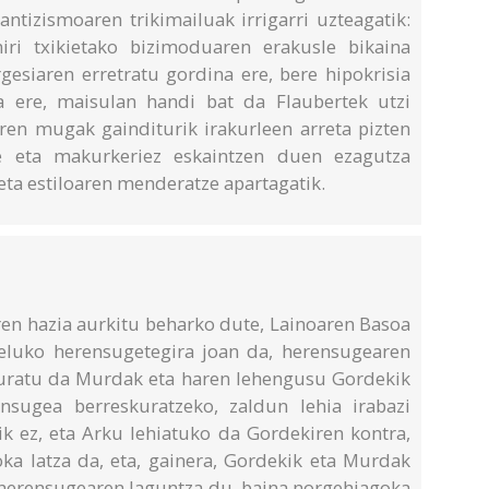
antizismoaren trikimailuak irrigarri uzteagatik:
iri txikietako bizimoduaren erakusle bikaina
gesiaren erretratu gordina ere, bere hipokrisia
la ere, maisulan handi bat da Flaubertek utzi
ren mugak gainditurik irakurleen arreta pizten
de eta makurkeriez eskaintzen duen ezagutza
eta estiloaren menderatze apartagatik.
ren hazia aurkitu beharko dute, Lainoaren Basoa
teluko herensugetegira joan da, herensugearen
onturatu da Murdak eta haren lehengusu Gordekik
nsugea berreskuratzeko, zaldun lehia irabazi
ik ez, eta Arku lehiatuko da Gordekiren kontra,
oka latza da, eta, gainera, Gordekik eta Murdak
e herensugearen laguntza du, baina norgehiagoka