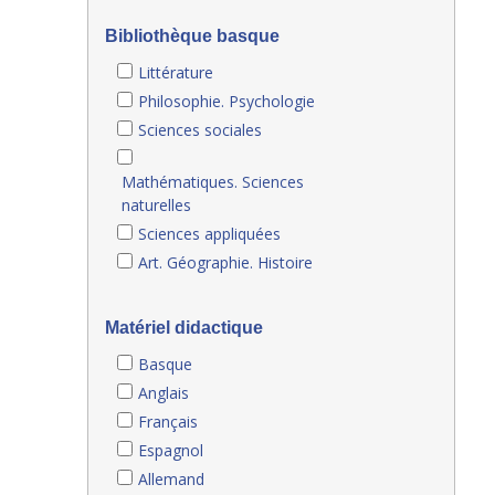
Bibliothèque basque
Littérature
Philosophie. Psychologie
Sciences sociales
Mathématiques. Sciences
naturelles
Sciences appliquées
Art. Géographie. Histoire
Matériel didactique
Basque
Anglais
Français
Espagnol
Allemand