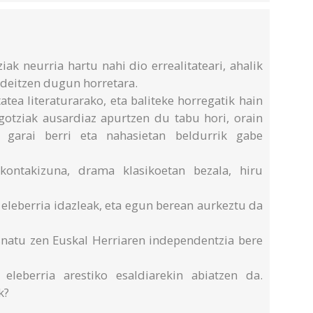
iak neurria hartu nahi dio errealitateari, ahalik
 deitzen dugun horretara.
atea literaturarako, eta baliteke horregatik hain
egotziak ausardiaz apurtzen du tabu hori, orain
 garai berri eta nahasietan beldurrik gabe
ontakizuna, drama klasikoetan bezala, hiru
eleberria idazleak, eta egun berean aurkeztu da
natu zen Euskal Herriaren independentzia bere
eleberria arestiko esaldiarekin abiatzen da.
k?