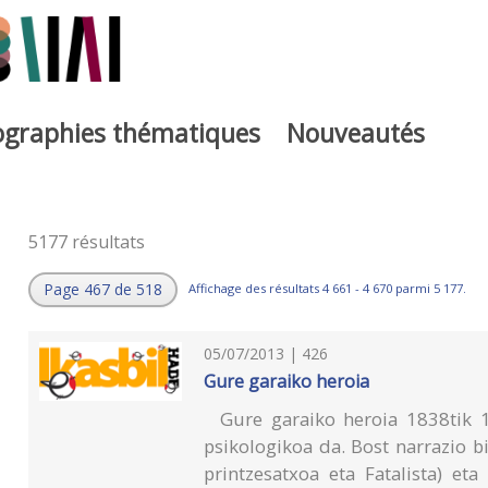
iographies thématiques
Nouveautés
5177 résultats
Page 467 de 518
Affichage des résultats 4 661 - 4 670 parmi 5 177.
05/07/2013 | 426
Gure garaiko heroia
Gure garaiko heroia 1838tik 1
psikologikoa da. Bost narrazio 
printzesatxoa eta Fatalista) eta