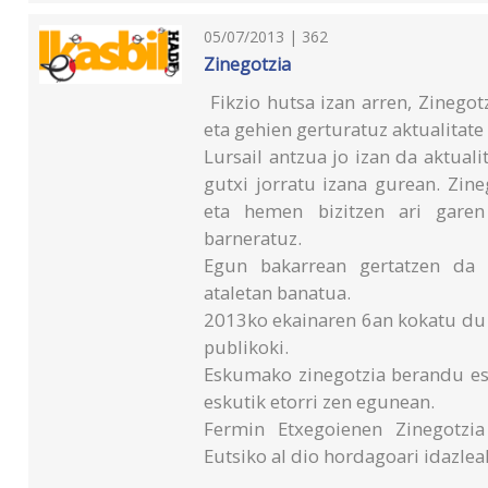
05/07/2013 | 362
Zinegotzia
Fikzio hutsa izan arren, Zinegotz
eta gehien gerturatuz aktualitate
Lursail antzua jo izan da aktualit
gutxi jorratu izana gurean. Zin
eta hemen bizitzen ari garen
barneratuz.
Egun bakarrean gertatzen da k
ataletan banatua.
2013ko ekainaren 6an kokatu du 
publikoki.
Eskumako zinegotzia berandu es
eskutik etorri zen egunean.
Fermin Etxegoienen Zinegotzia 
Eutsiko al dio hordagoari idazlea