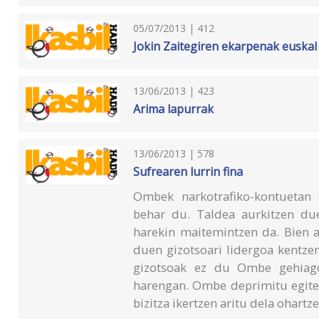
05/07/2013 | 412
Jokin Zaitegiren ekarpenak euskal
13/06/2013 | 423
Arima lapurrak
13/06/2013 | 578
Sufrearen lurrin fina
Ombek narkotrafiko-kontuetan 
behar du. Taldea aurkitzen due
harekin maitemintzen da. Bien a
duen gizotsoari lidergoa kentze
gizotsoak ez du Ombe gehiago
harengan. Ombe deprimitu egiten 
bizitza ikertzen aritu dela ohartz