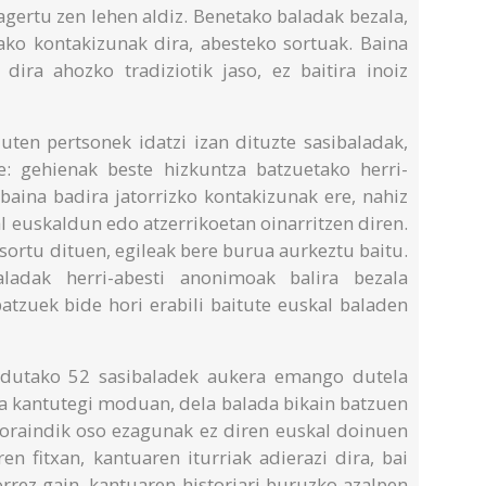
agertu zen lehen aldiz. Benetako baladak bezala,
ako kontakizunak dira, abesteko sortuak. Baina
 dira ahozko tradiziotik jaso, ez baitira inoiz
uten pertsonek idatzi izan dituzte sasibaladak,
e: gehienak beste hizkuntza batzuetako herri-
 baina badira jatorrizko kontakizunak ere, nahiz
l euskaldun edo atzerrikoetan oinarritzen diren.
 sortu dituen, egileak bere burua aurkeztu baitu.
aladak herri-abesti anonimoak balira bezala
 batzuek bide hori erabili baitute euskal baladen
ldutako 52 sasibaladek aukera emango dutela
la kantutegi moduan, dela balada bikain batzuen
a oraindik oso ezagunak ez diren euskal doinuen
en fitxan, kantuaren iturriak adierazi dira, bai
rrez gain, kantuaren historiari buruzko azalpen