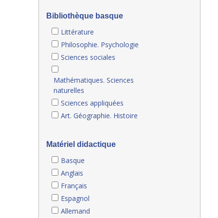
Bibliothèque basque
Littérature
Philosophie. Psychologie
Sciences sociales
Mathématiques. Sciences
naturelles
Sciences appliquées
Art. Géographie. Histoire
Matériel didactique
Basque
Anglais
Français
Espagnol
Allemand