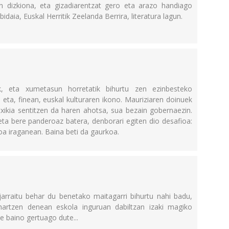
en dizkiona, eta gizadiarentzat gero eta arazo handiago
daia, Euskal Herritik Zeelanda Berrira, literatura lagun.
 eta xumetasun horretatik bihurtu zen ezinbesteko
 eta, finean, euskal kulturaren ikono. Mauriziaren doinuek
atxikia sentitzen da haren ahotsa, sua bezain gobernaezin.
 eta bere panderoaz batera, denborari egiten dio desafioa:
oa iraganean. Baina beti da gaurkoa.
arraitu behar du benetako maitagarri bihurtu nahi badu,
hartzen denean eskola inguruan dabiltzan izaki magiko
te baino gertuago dute...