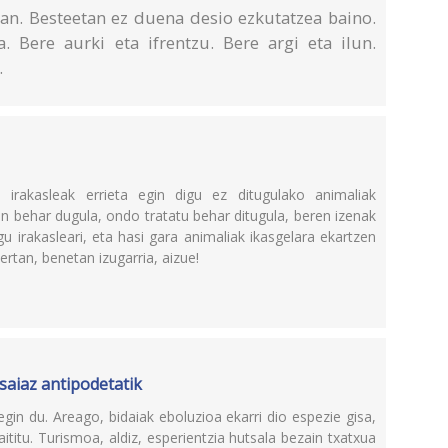
an. Besteetan ez duena desio ezkutatzea baino.
a. Bere aurki eta ifrentzu. Bere argi eta ilun.
.
irakasleak errieta egin digu ez ditugulako animaliak
an behar dugula, ondo tratatu behar ditugula, beren izenak
u irakasleari, eta hasi gara animaliak ikasgelara ekartzen
rtan, benetan izugarria, aizue!
isaiaz antipodetatik
egin du. Areago, bidaiak eboluzioa ekarri dio espezie gisa,
aititu. Turismoa, aldiz, esperientzia hutsala bezain txatxua