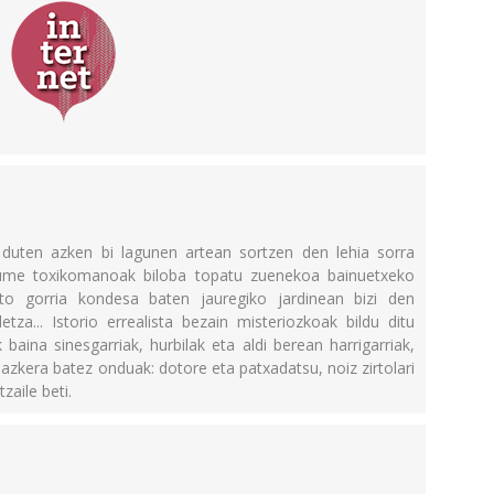
n duten azken bi lagunen artean sortzen den lehia sorra
ume toxikomanoak biloba topatu zuenekoa bainuetxeko
to gorria kondesa baten jauregiko jardinean bizi den
tza... Istorio errealista bezain misteriozkoak bildu ditu
baina sinesgarriak, hurbilak eta aldi berean harrigarriak,
idazkera batez onduak: dotore eta patxadatsu, noiz zirtolari
zaile beti.