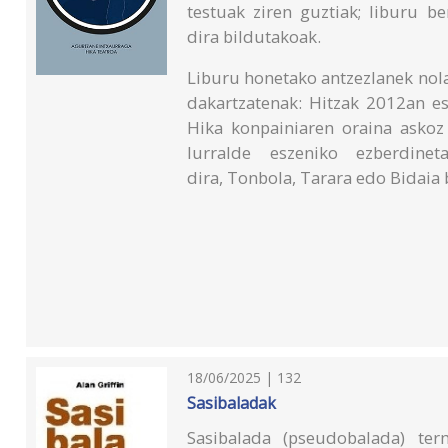
testuak ziren guztiak; liburu b
dira bildutakoak.
Liburu honetako antzezlanek nol
dakartzatenak: Hitzak 2012an es
Hika konpainiaren oraina askoz
lurralde eszeniko ezberdine
dira, Tonbola, Tarara edo Bidaia 
18/06/2025 | 132
Sasibaladak
Sasibalada (pseudobalada) ter