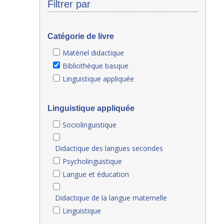
Filtrer par
Catégorie de livre
Matériel didactique
Bibliothèque basque
Linguistique appliquée
Linguistique appliquée
Sociolinguistique
Didactique des langues secondes
Psycholinguistique
Langue et éducation
Didactique de la langue maternelle
Linguistique