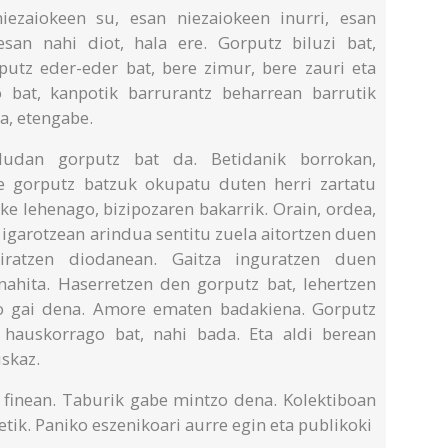
iezaiokeen su, esan niezaiokeen inurri, esan
san nahi diot, hala ere. Gorputz biluzi bat,
putz eder-eder bat, bere zimur, bere zauri eta
 bat, kanpotik barrurantz beharrean barrutik
a, etengabe.
dudan gorputz bat da. Betidanik borrokan,
te gorputz batzuk okupatu duten herri zartatu
ke lehenago, bizipozaren bakarrik. Orain, ordea,
a igarotzean arindua sentitu zuela aitortzen duen
iratzen diodanean. Gaitza inguratzen duen
 nahita. Haserretzen den gorputz bat, lehertzen
ko gai dena. Amore ematen badakiena. Gorputz
 hauskorrago bat, nahi bada. Eta aldi berean
uskaz.
, finean. Taburik gabe mintzo dena. Kolektiboan
tik. Paniko eszenikoari aurre egin eta publikoki