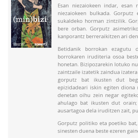
Esan niezaiokeen indar, esan n
niezaiokeen bulkada. Gorputz e
sukaldeko horman zintzilik. Gor
bere orban. Gorputz asimetriko
kanporantz berreraikitzen ari den
Betidanik borrokan ezagutu 
borrokaren iruditeria osoa bes
honetan. Bizipozarekin lotuko nu
zaintzaile izatetik zaindua izater
gorputz bat ikusten dut beg
epizidadeari iskin egiten diona
denetan oihu zein negar egite
ahulago bat ikusten dut orain;
ausartagoa dela iruditzen zait, p
Gorputz politiko eta poetiko bat
sinesten duena beste ezeren gaine