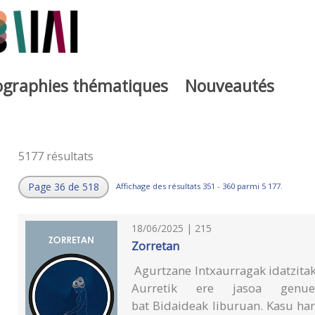
iographies thématiques
Nouveautés
5177 résultats
Page 36 de 518
Affichage des résultats 351 - 360 parmi 5 177.
18/06/2025 | 215
Zorretan
Agurtzane Intxaurragak idatzitak
Aurretik ere jasoa genue
bat Bidaideak liburuan. Kasu har