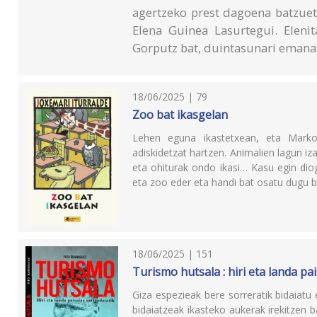
agertzeko prest dagoena batzuet
Elena Guinea Lasurtegui. Elenit
Gorputz bat, duintasunari emana
18/06/2025 | 79
Zoo bat ikasgelan
Lehen eguna ikastetxean, eta Marko 
adiskidetzat hartzen. Animalien lagun iz
eta ohiturak ondo ikasi… Kasu egin diog
eta zoo eder eta handi bat osatu dugu be
18/06/2025 | 151
Turismo hutsala : hiri eta landa pa
Giza espezieak bere sorreratik bidaiatu 
bidaiatzeak ikasteko aukerak irekitzen b