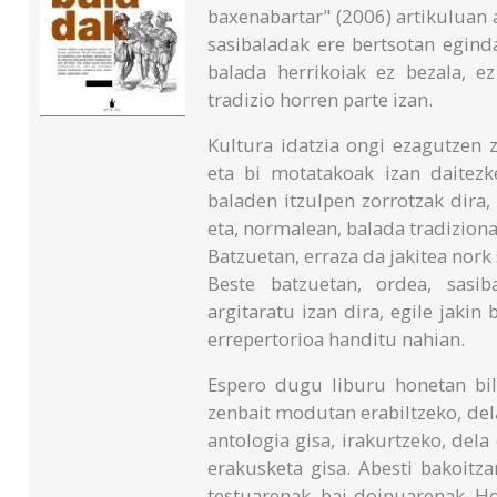
baxenabartar" (2006) artikuluan 
sasibaladak ere bertsotan egind
balada herrikoiak ez bezala, ez
tradizio horren parte izan.
Kultura idatzia ongi ezagutzen z
eta bi motatakoak izan daitezk
baladen itzulpen zorrotzak dira,
eta, normalean, balada tradiziona
Batzuetan, erraza da jakitea nork
Beste batzuetan, ordea, sasib
argitaratu izan dira, egile jakin
errepertorioa handitu nahian.
Espero dugu liburu honetan bi
zenbait modutan erabiltzeko, de
antologia gisa, irakurtzeko, del
erakusketa gisa. Abesti bakoitzar
testuarenak, bai doinuarenak. Ho