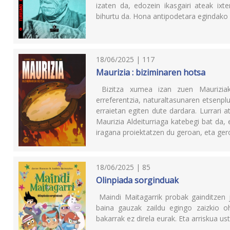
izaten da, edozein ikasgairi ateak ixt
bihurtu da. Hona antipodetara egindako bi
18/06/2025 | 117
Maurizia : biziminaren hotsa
Bizitza xumea izan zuen Mauriziak,
erreferentzia, naturaltasunaren etsenplu
erraietan egiten dute dardara. Lurrari 
Maurizia Aldeiturriaga katebegi bat da,
iragana proiektatzen du geroan, eta ger
18/06/2025 | 85
Olinpiada sorginduak
Maindi Maitagarrik probak gainditzen j
baina gauzak zaildu egingo zaizkio o
bakarrak ez direla eurak. Eta arriskua us