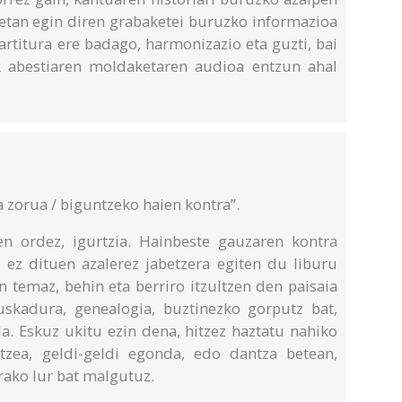
uetan egin diren grabaketei buruzko informazioa
artitura ere badago, harmonizazio eta guzti, bai
k abestiaren moldaketaren audioa entzun ahal
a zorua / biguntzeko haien kontra”.
ren ordez, igurtzia. Hainbeste gauzaren kontra
o ez dituen azalerez jabetzera egiten du liburu
 temaz, behin eta berriro itzultzen den paisaia
adura, genealogia, buztinezko gorputz bat,
la. Eskuz ukitu ezin dena, hitzez haztatu nahiko
etzea, geldi-geldi egonda, edo dantza betean,
rako lur bat malgutuz.