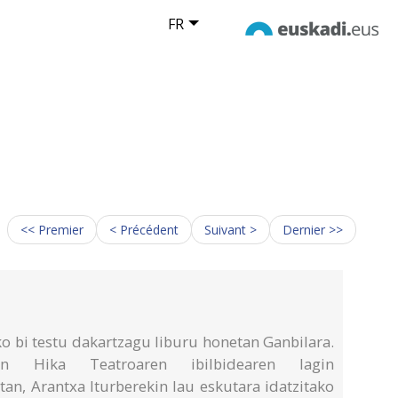
FR
<< Premier
< Précédent
Suivant >
Dernier >>
o bi testu dakartzagu liburu honetan Ganbilara.
n Hika Teatroaren ibilbidearen lagin
tan, Arantxa Iturberekin lau eskutara idatzitako