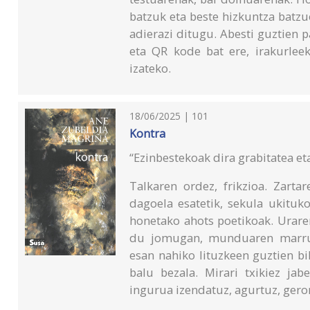
batzuk eta beste hizkuntza batz
adierazi ditugu. Abesti guztien p
eta QR kode bat ere, irakurlee
izateko.
18/06/2025 | 101
Kontra
“Ezinbestekoak dira grabitatea et
Talkaren ordez, frikzioa. Zarta
dagoela esatetik, sekula ukituk
honetako ahots poetikoak. Uraren
du jomugan, munduaren marrusk
esan nahiko lituzkeen guztien bi
balu bezala. Mirari txikiez jab
ingurua izendatuz, agurtuz, gero