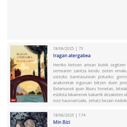
18/06/2025 | 73
Iragan atergabea
Herriko kintoen artean bizirik segitze
semearen zaintza kendu zioten emak
ustezko baretasunean pizturiko gorro
anakoretak inguruan biltzen duen jende
Belamunok ipuin liburu honetan, bitxiak 
estilista bikainenek bakarrik dezaketen 
noiz hausnartzaile, zehatz bezain iradokit
18/06/2025 | 174
Min Bizi