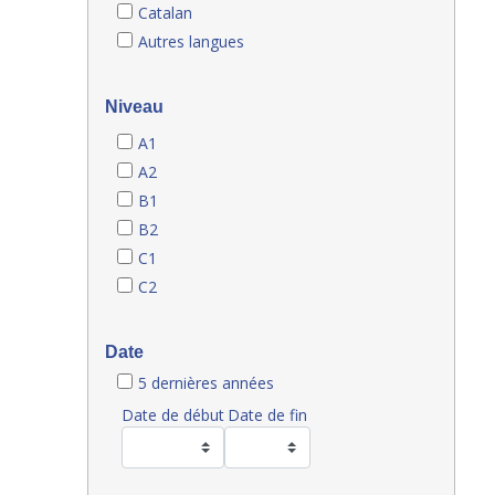
Catalan
Autres langues
Niveau
A1
A2
B1
B2
C1
C2
Date
5 dernières années
Date de début
Date de fin