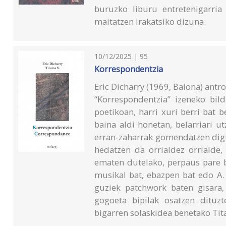
buruzko liburu entretenigarria
maitatzen irakatsiko dizuna.
10/12/2025 | 95
Korrespondentzia
Eric Dicharry (1969, Baiona) antr
“Korrespondentzia” izeneko bil
poetikoan, harri xuri berri bat 
baina aldi honetan, belarriari u
erran-zaharrak gomendatzen digu
hedatzen da orrialdez orrialde,
ematen dutelako, perpaus pare ba
musikal bat, ebazpen bat edo A.
guziek patchwork baten gisara
gogoeta bipilak osatzen dituzt
bigarren solaskidea benetako Tita