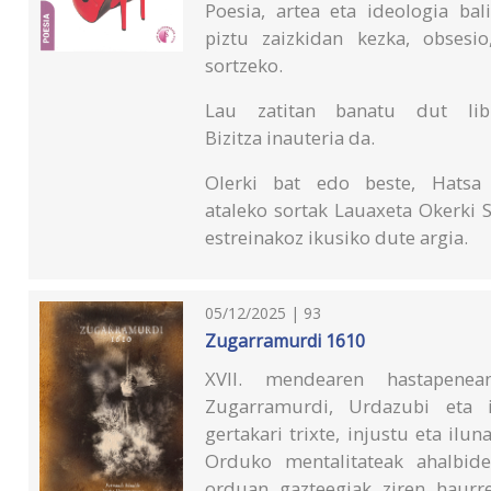
Poesia, artea eta ideologia ba
piztu zaizkidan kezka, obsesio
sortzeko.
Lau zatitan banatu dut libur
Bizitza inauteria da.
Olerki bat edo beste, Hatsa a
ataleko sortak Lauaxeta Okerki 
estreinakoz ikusiko dute argia.
05/12/2025 | 93
Zugarramurdi 1610
XVII. mendearen hastapenea
Zugarramurdi, Urdazubi eta in
gertakari trixte, injustu eta ilu
Orduko mentalitateak ahalbide
orduan gazteegiak ziren haurr