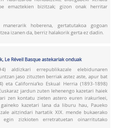
e emaztekien bizitzak; gizon onak herritar
 manerarik hoberena, gertatutakoa gogoan
atzea izanen da, berriz halakorik gerta ez dadin.
ak, Le Réveil Basque astekariak onduak
) aldizkari errepublikazale elebidunaren
ntzan jaso zituzten berriak astez aste, apur bat
 eta California’ko Eskual Herria (1893-1898)
 Euskaraz jardun zuten lehenengo kazetari haiek
i zen kontatu zieten astero euren irakurleei,
n gaineko kazetari lana da liburu hau, Paueko
azale aitzindari hartatik XIX. mende bukaerako
gin zizkioten erretratuetan oinarritutako