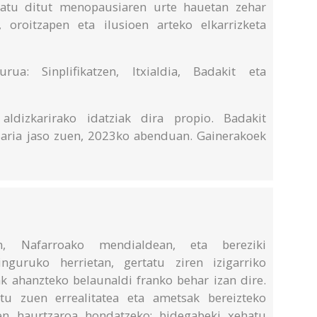
liatu ditut menopausiaren urte hauetan zehar
, oroitzapen eta ilusioen arteko elkarrizketa
ua: Sinplifikatzen, Itxialdia, Badakit eta
ldizkarirako idatziak dira propio. Badakit
Saria jaso zuen, 2023ko abenduan. Gainerakoek
n, Nafarroako mendialdean, eta bereziki
guruko herrietan, gertatu ziren izigarriko
nak ahanzteko belaunaldi franko behar izan dire.
tu zuen errealitatea eta ametsak bereizteko
en haurtzaroa hondatzeko; bidegabeki xehatu