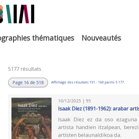
iographies thématiques
Nouveautés
5177 résultats
Page 16 de 518
Affichage des résultats 151 - 160 parmi 5 177.
10/12/2025 | 95
Isaak Díez (1891-1962): arabar arti
Isaak Díez ez da oso ezaguna 
artista handien itzalpean, berez
artisten belaunaldikoa da.