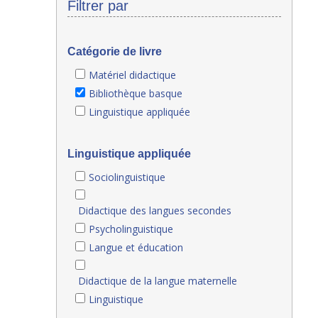
Filtrer par
Catégorie de livre
Matériel didactique
Bibliothèque basque
Linguistique appliquée
Linguistique appliquée
Sociolinguistique
Didactique des langues secondes
Psycholinguistique
Langue et éducation
Didactique de la langue maternelle
Linguistique