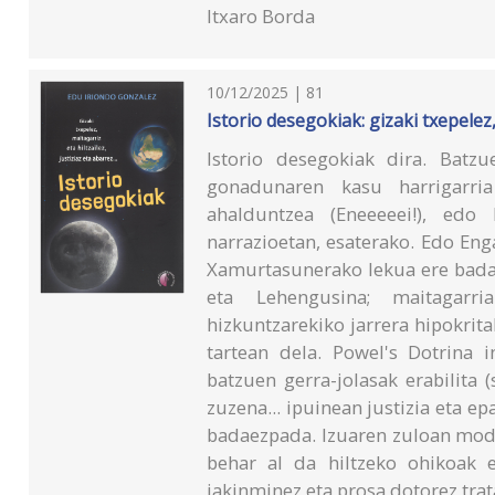
Itxaro Borda
10/12/2025 | 81
Istorio desegokiak: gizaki txepelez, 
Istorio desegokiak dira. Batzu
gonadunaren kasu harrigarria 
ahalduntzea (Eneeeeei!), edo 
narrazioetan, esaterako. Edo Eng
Xamurtasunerako lekua ere badag
eta Lehengusina; maitagarria
hizkuntzarekiko jarrera hipokrita
tartean dela. Powel's Dotrina i
batzuen gerra-jolasak erabilita (
zuzena... ipuinean justizia eta ep
badaezpada. Izuaren zuloan modu 
behar al da hiltzeko ohikoak 
jakinminez eta prosa dotorez trat