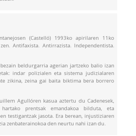
tanejosen (Castelló) 1993ko apirilaren 11ko
zen. Antifaxista. Antirrazista. Independentista.
bezain beldurgarria agerian jartzeko balio izan
etak: indar polizialen eta sistema judizialaren
te zikina, zeina gai baita biktima bera borrero
uillem Agullóren kasua aztertu du Cadenesek,
 hartako prentsak emandakoa bilduta, eta
n testigantzak jasota. Era berean, injustiziaren
zia zenbaterainokoa den neurtu nahi izan du.