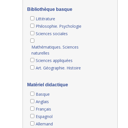
Bibliothèque basque
Littérature
Philosophie. Psychologie
Sciences sociales
Mathématiques. Sciences
naturelles
Sciences appliquées
Art. Géographie. Histoire
Matériel didactique
Basque
Anglais
Français
Espagnol
Allemand