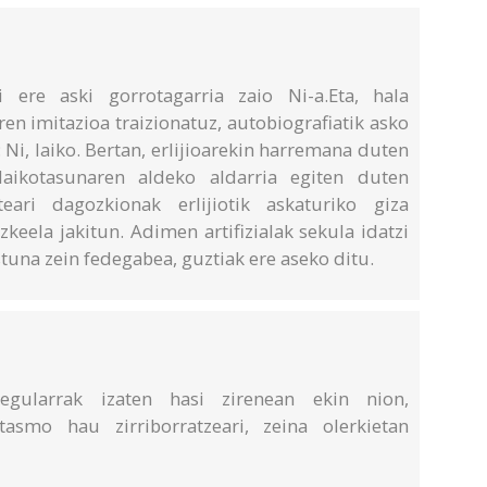
i ere aski gorrotagarria zaio Ni-a.Eta, hala
en imitazioa traizionatuz, autobiografiatik asko
 Ni, laiko. Bertan, erlijioarekin harremana duten
laikotasunaren aldeko aldarria egiten duten
teari dagozkionak erlijiotik askaturiko giza
keela jakitun. Adimen artifizialak sekula idatzi
tuna zein fedegabea, guztiak ere aseko ditu.
regularrak izaten hasi zirenean ekin nion,
asmo hau zirriborratzeari, zeina olerkietan