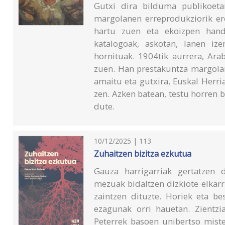
Gutxi dira bilduma publikoeta
margolanen erreprodukziorik ere
hartu zuen eta ekoizpen handi
katalogoak, askotan, lanen iz
hornituak. 1904tik aurrera, Ara
zuen. Han prestakuntza margolari
amaitu eta gutxira, Euskal Herri
zen. Azken batean, testu horren 
dute.
10/12/2025 | 113
Zuhaitzen bizitza ezkutua
Gauza harrigarriak gertatzen 
mezuak bidaltzen dizkiote elkarr
zaintzen dituzte. Horiek eta b
ezagunak orri hauetan. Zientzi
Peterrek basoen unibertso miste