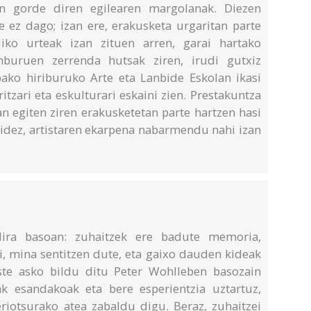
n gorde diren egilearen margolanak. Diezen
 ez dago; izan ere, erakusketa urgaritan parte
ko urteak izan zituen arren, garai hartako
enburuen zerrenda hutsak ziren, irudi gutxiz
bako hiriburuko Arte eta Lanbide Eskolan ikasi
tzari eta eskulturari eskaini zien. Prestakuntza
an egiten ziren erakusketetan parte hartzen hasi
bidez, artistaren ekarpena nabarmendu nahi izan
dira basoan: zuhaitzek ere badute memoria,
i, mina sentitzen dute, eta gaixo dauden kideak
este asko bildu ditu Peter Wohlleben basozain
ak esandakoak eta bere esperientzia uztartuz,
riotsurako atea zabaldu digu. Beraz, zuhaitzei