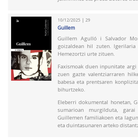
10/12/2025 | 29
Guillem
Guillem Agulló i Salvador Mon
goizaldean hil zuten. Igerilaria 
Hemezortzi urte zituen.
Faxismoak duen inpunitate argi 
zuen gazte valentziarraren hilk
babesa eta prentsaren konplizita
bihurtzeko.
Eleberri dokumental honetan, G
sumarioan murgilduta, garai
Guillemen familiakoen eta lagune
eta duintasunaren arteko distant