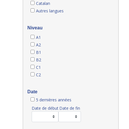
Catalan
Autres langues
Niveau
A1
A2
B1
B2
C1
C2
Date
5 dernières années
Date de début
Date de fin