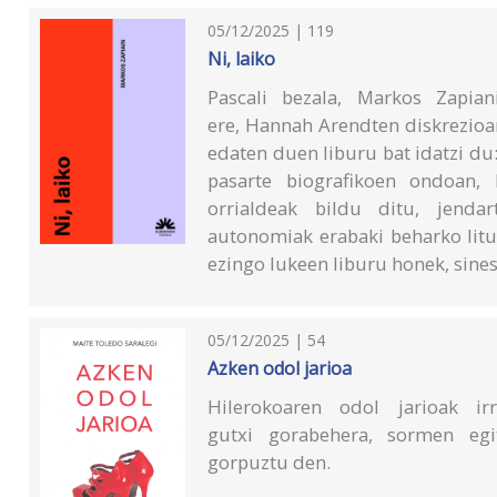
05/12/2025 | 119
Ni, laiko
Pascali bezala, Markos Zapian
ere, Hannah Arendten diskrezioar
edaten duen liburu bat idatzi du:
pasarte biografikoen ondoan, 
orrialdeak bildu ditu, jendar
autonomiak erabaki beharko lituz
ezingo lukeen liburu honek, sines
05/12/2025 | 54
Azken odol jarioa
Hilerokoaren odol jarioak ir
gutxi gorabehera, sormen egit
gorpuztu den.