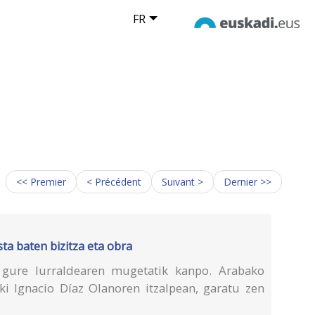
FR
<< Premier
< Précédent
Suivant >
Dernier >>
sta baten bizitza eta obra
gure lurraldearen mugetatik kanpo. Arabako
iki Ignacio Díaz Olanoren itzalpean, garatu zen