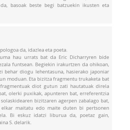
 da, basoak beste begi batzuekin ikusten eta
opologoa da, idazlea eta poeta.
duma hau urrats bat da Eric Dicharryren bide
bezala funtsean. Begiekin irakurtzen da ohikoan,
tzi behar diogu lehentasuna, hasierako japoniar
n moduan. Eta bizitza fragmentu trukaketa bat
 fragmentuak diot gutun zati hautatuak direla
t, olerki puxikak, apunteren bat, erreferentzia
 solaskidearen bizitzaren agerpen zabalago bat,
, elkar maitatu edo maite duten bi pertsonen
ela. Bi eskuz idatzi liburua da, poetaz gain,
ina S. delarik.