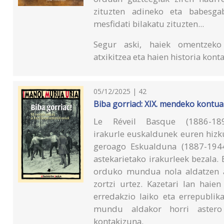
zituzten adineko eta babesgab
mesfidati bilakatu zituzten...
Segur aski, haiek omentzeko
atxikitzea eta haien historia kont
05/12/2025 | 42
Biba gorriac!: XIX. mendeko kontu
Le Réveil Basque (1886-1894
irakurle euskaldunek euren hizku
geroago Eskualduna (1887-1944)
astekarietako irakurleek bezala.
orduko mundua nola aldatzen ar
zortzi urtez. Kazetari lan haie
erredakzio laiko eta errepublik
mundu aldakor horri astero e
kontakizuna.