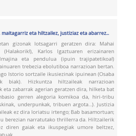
maitagarriz eta hiltzailez, justiziaz eta abarrez...
etan gizonak lotsagarri geratzen dira: Mahai
(Halakorik!), Karlos Igaztuaren erizainaren
Imajina eta pendulua (ipuin trajipatetikoa!)
ainuaren trebezia ebolutiboa narrazioan bertan.
o Istorio sortzaile ikusiezinak ipuinean (Osaba
k biak). Hizkuntza hiltzaileak narrazioan
k eta zabarrak agerian geratzen dira, hilketa bat
nbasio gerren alegoria komikoa da, hiri-tribu
skinak, underpunkak, tribuen argota...). Justizia
aileak ez dira loriatsu irtengo; Bab basamortuan;
berezian narratutako thrillerra da. Hiltzailerik
ez diren gaiak eta ikuspegiak umore beltzez,
atuak.