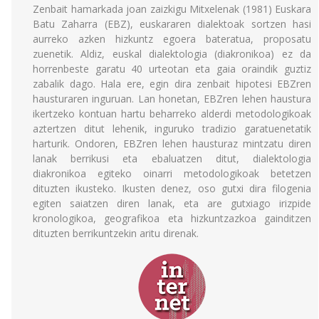
Zenbait hamarkada joan zaizkigu Mitxelenak (1981) Euskara
Batu Zaharra (EBZ), euskararen dialektoak sortzen hasi
aurreko azken hizkuntz egoera bateratua, proposatu
zuenetik. Aldiz, euskal dialektologia (diakronikoa) ez da
horrenbeste garatu 40 urteotan eta gaia oraindik guztiz
zabalik dago. Hala ere, egin dira zenbait hipotesi EBZren
hausturaren inguruan. Lan honetan, EBZren lehen haustura
ikertzeko kontuan hartu beharreko alderdi metodologikoak
aztertzen ditut lehenik, inguruko tradizio garatuenetatik
harturik. Ondoren, EBZren lehen hausturaz mintzatu diren
lanak berrikusi eta ebaluatzen ditut, dialektologia
diakronikoa egiteko oinarri metodologikoak betetzen
dituzten ikusteko. Ikusten denez, oso gutxi dira filogenia
egiten saiatzen diren lanak, eta are gutxiago irizpide
kronologikoa, geografikoa eta hizkuntzazkoa gainditzen
dituzten berrikuntzekin aritu direnak.