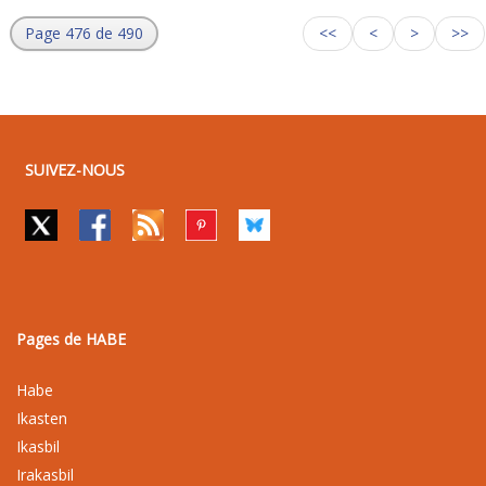
Page 476 de 490
<<
<
>
>>
SUIVEZ-NOUS
Pages de HABE
Habe
Ikasten
Ikasbil
Irakasbil