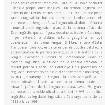
Edició acura d'Ester Franquesa i Lluís Jou. A Doble oficialitat
i llengua pròpia: dues llengües i un territori llegirem una
selecció dels textos, escrits entre 1983 i 1999, en què Josep
Maria Puig Salellas basteix, de manera lúcida i crítica, els
conceptes de llengua pròpia, llengua oficial, doble oficialitat
i normalització lingüística, pilars de la doctrina bàsica del
Dret lingüístic que configura, doctrina aplicable a Catalunya
i, per extensió, a d'altres entorns geogràfics en què
coexisteixen més d'una llengua. El llibre, a cura d'Ester
Franquesa i Lluís Jou, és d'interès per als qui, des del dret, la
sociolingüística, la planificació lingüística o la història de la
llengua, s'acosten a l'estudi de l'ordenament jurídic en
matèria lingüística, la situació de la llengua catalana, la
realitat política i social de Catalunya i els processos de
regulació i intervenció de l'ús o el coneixement d'una llengua
ÍNDICE (Resumen): La llengua i la dominació política. La
doble oficialitat lingüística com a problema jurídic. La
situació jurídica de la llengua catalana, avui. Els grans
conceptes de la doble oficialitat a la Llei 1/1998, de política
lingüística. La legislació lingüística a Catalunya: de la Llei de
1983 a la de 1998