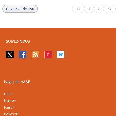
Page 473 de 490
<<
<
>
>>
SUIVEZ-NOUS
Pages de HABE
Habe
Ikasten
Ikasbil
Irakasbil