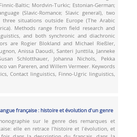
innic-Baltic; Mordvin-Turkic; Estonian-German;
anguage (Slavic-Romance; Slavic general), two
three situations outside Europe (The Arabic
rica). Methods range from field research and
inguistics, and both synchronic and diachronic
ors are Rogier Blokland and Michael Rießler,
ugnon, Anissa Daoudi, Santeri Junttila, Janneke
usan Schlotthauer, Johanna Nichols, Pekka
emco van Pareren, and Willem Vermeer. Keywords
cs, Contact linguistics, Finno-Ugric linguistics,
angue française : histoire et évolution d'un genre
monographie sur le genre des remarques et
se: elle en retrace l'histoire et l'évolution, et
fois dans la description du français, dans la