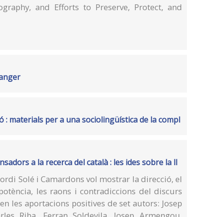
raphy, and Efforts to Preserve, Protect, and
danger
ió : materials per a una sociolingüística de la compl
sadors a la recerca del català : les ides sobre la ll
ordi Solé i Camardons vol mostrar la direcció, el
 la potència, les raons i contradiccions del discurs
en les aportacions positives de set autors: Josep
rles Riba, Ferran Soldevila, Josep Armengou,