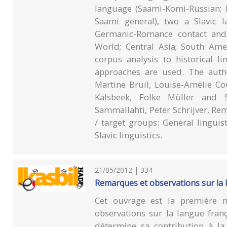
language (Saami-Komi-Russian; F
Saami general), two a Slavic l
Germanic-Romance contact and 
World; Central Asia; South Ame
corpus analysis to historical l
approaches are used. The auth
Martine Bruil, Louise-Amélie Co
Kalsbeek, Folke Müller and S
Sammallahti, Peter Schrijver, R
/ target groups: General linguisti
Slavic linguistics.
21/05/2012 | 334
Remarques et observations sur la l
Cet ouvrage est la première 
observations sur la langue françai
détermine sa contribution à la 