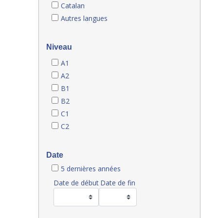
Catalan
Autres langues
Niveau
A1
A2
B1
B2
C1
C2
Date
5 dernières années
Date de début
Date de fin