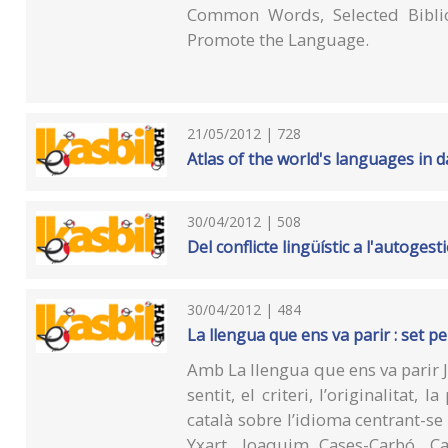
Common Words, Selected Bibliog
Promote the Language.
21/05/2012 | 728
Atlas of the world's languages in 
30/04/2012 | 508
Del conflicte lingüístic a l'autogest
30/04/2012 | 484
La llengua que ens va parir : set pen
Amb La llengua que ens va parir J
sentit, el criteri, l’originalitat,
català sobre l’idioma centrant-se 
Yxart, Joaquim Cases-Carbó, Ca