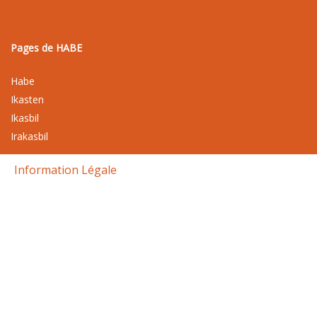
Pages de HABE
Habe
Ikasten
Ikasbil
Irakasbil
Information Légale