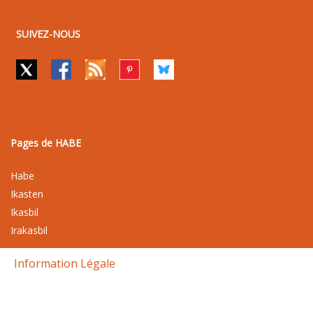
SUIVEZ-NOUS
Pages de HABE
Habe
Ikasten
Ikasbil
Irakasbil
Information Légale