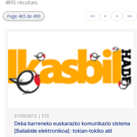
4895 résultats
Page 465 de 490
<<
<
>
>>
21/05/2012 | 572
Deba barreneko euskarazko komunikazio sistema
[Baliabide elektronikoa] : tokian-tokiko ald