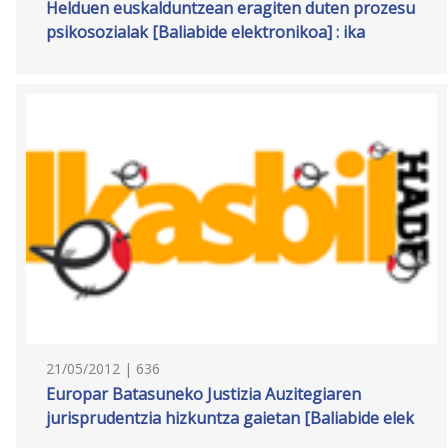
Helduen euskalduntzean eragiten duten prozesu
psikosozialak [Baliabide elektronikoa] : ika
21/05/2012 | 636
Europar Batasuneko Justizia Auzitegiaren
jurisprudentzia hizkuntza gaietan [Baliabide elek