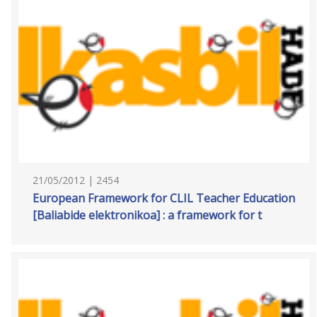
21/05/2012 | 2454
European Framework for CLIL Teacher Education
[Baliabide elektronikoa] : a framework for t