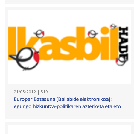
21/05/2012 | 519
Europar Batasuna [Baliabide elektronikoa] :
egungo hizkuntza-politikaren azterketa eta eto