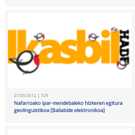
21/05/2012 | 529
Nafarroako ipar-mendebaleko hizkeren egitura
geolinguistikoa [Baliabide elektronikoa]