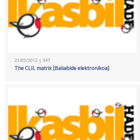
21/05/2012 | 347
The CLIL matrix [Baliabide elektronikoa]