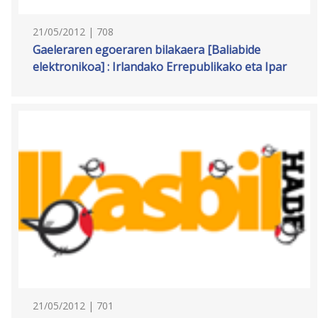
21/05/2012 | 708
Gaeleraren egoeraren bilakaera [Baliabide
elektronikoa] : Irlandako Errepublikako eta Ipar
21/05/2012 | 701