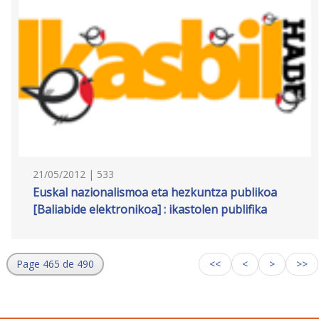
21/05/2012 | 533
Euskal nazionalismoa eta hezkuntza publikoa
[Baliabide elektronikoa] : ikastolen publifika
Page 465 de 490
<<
<
>
>>