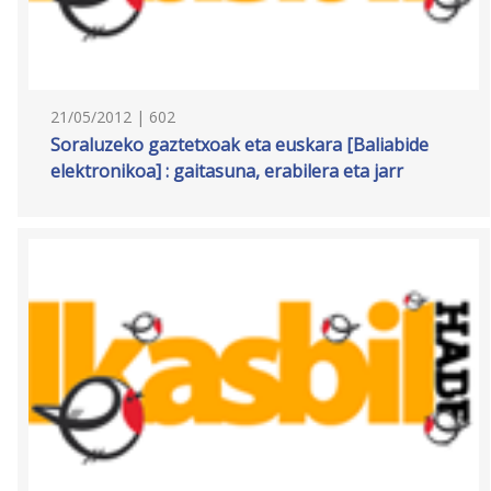
21/05/2012 | 602
Soraluzeko gaztetxoak eta euskara [Baliabide
elektronikoa] : gaitasuna, erabilera eta jarr