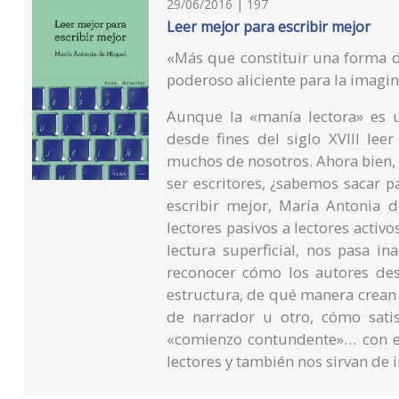
29/06/2016 | 197
Leer mejor para escribir mejor
«Más que constituir una forma de
poderoso aliciente para la imag
Aunque la «manía lectora» es 
desde fines del siglo XVIII lee
muchos de nosotros. Ahora bien,
ser escritores, ¿sabemos sacar p
escribir mejor, María Antonia 
lectores pasivos a lectores activ
lectura superficial, nos pasa i
reconocer cómo los autores des
estructura, de qué manera crean 
de narrador u otro, cómo satis
«comienzo contundente»… con e
lectores y también nos sirvan de i