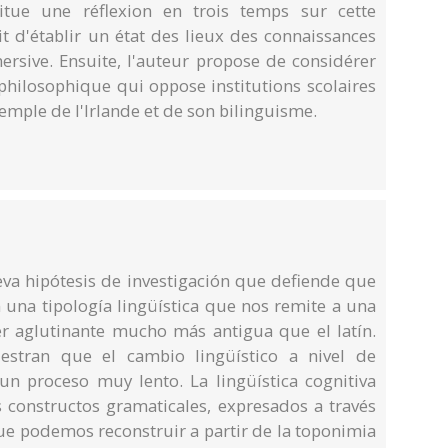
titue une réflexion en trois temps sur cette
it d'établir un état des lieux des connaissances
ersive. Ensuite, l'auteur propose de considérer
ilosophique qui oppose institutions scolaires
exemple de l'Irlande et de son bilinguisme.
eva hipótesis de investigación que defiende que
una tipología lingüística que nos remite a una
 aglutinante mucho más antigua que el latín.
uestran que el cambio lingüístico a nivel de
 un proceso muy lento. La lingüística cognitiva
 constructos gramaticales, expresados a través
e podemos reconstruir a partir de la toponimia