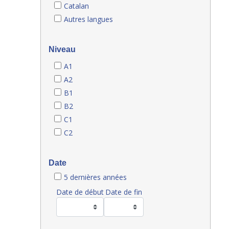
Catalan
Autres langues
Niveau
A1
A2
B1
B2
C1
C2
Date
5 dernières années
Date de début
Date de fin