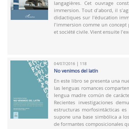
langagières. Cet ouvrage cons
immersion. Tout d'abord, il s'ag
didactiques sur l'éducation imm
l'immersion comme un concept ph
et société civile. Vient ensuite l'
04/07/2016 | 118
No venimos del latín
En este libro se presenta una nu
las lenguas romances comparten 
lengua madre común de carácter
Recientes investigaciones dem
estructuras morfosintácticas es
supone una base simbólica a los
de formantes composicionales qu