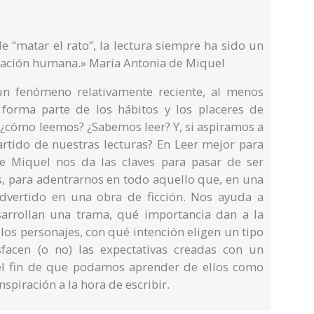
 “matar el rato”, la lectura siempre ha sido un
inación humana.» María Antonia de Miquel
un fenómeno relativamente reciente, al menos
r forma parte de los hábitos y los placeres de
 ¿cómo leemos? ¿Sabemos leer? Y, si aspiramos a
artido de nuestras lecturas? En Leer mejor para
de Miquel nos da las claves para pasar de ser
os, para adentrarnos en todo aquello que, en una
nadvertido en una obra de ficción. Nos ayuda a
arrollan una trama, qué importancia dan a la
los personajes, con qué intención eligen un tipo
facen (o no) las expectativas creadas con un
l fin de que podamos aprender de ellos como
nspiración a la hora de escribir.