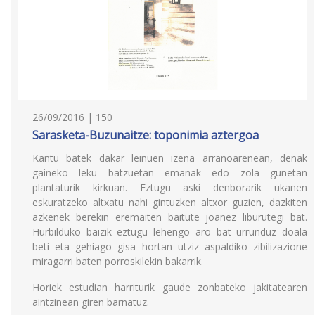
26/09/2016 | 150
Sarasketa-Buzunaitze: toponimia aztergoa
Kantu batek dakar leinuen izena arranoarenean, denak
gaineko leku batzuetan emanak edo zola gunetan
plantaturik kirkuan. Eztugu aski denborarik ukanen
eskuratzeko altxatu nahi gintuzken altxor guzien, dazkiten
azkenek berekin eremaiten baitute joanez liburutegi bat.
Hurbilduko baizik eztugu lehengo aro bat urrunduz doala
beti eta gehiago gisa hortan utziz aspaldiko zibilizazione
miragarri baten porroskilekin bakarrik.
Horiek estudian harriturik gaude zonbateko jakitatearen
aintzinean giren barnatuz.