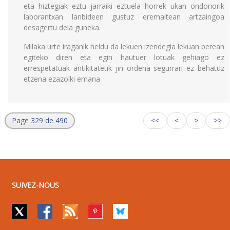
eta hiztegiak eztu jarraiki eztuela horrek ukan ondoriorik
laborantxan lanbideen gustuz eremaitean artzaingoa
desagertu dela guneka.
Milaka urte iraganik heldu da lekuen izendegia lekuan berean
egiteko diren eta egin hautuer lotuak gehiago ez
errespetatuak antikitatetik jin ordena segurrari ez behatuz
etzena ezazolki emana
Page 329 de 490
<<
<
>
>>
SUIVEZ-NOUS