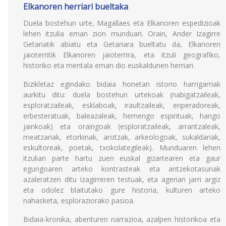
Elkanoren herriari bueltaka
Duela bostehun urte, Magallaes eta Elkanoren espedizioak
lehen itzulia eman zion munduari. Orain, Ander Izagirre
Getariatik abiatu eta Getariara bueltatu da, Elkanoren
jaioterritik Elkanoren jaioterrira, eta itzuli geografiko,
historiko eta mentala eman dio euskaldunen herriari.
Bizikletaz egindako bidaia honetan istorio harrigarriak
aurkitu ditu: duela bostehun urtekoak (nabigatzaileak,
esploratzaileak, esklaboak, iraultzaileak, enperadoreak,
erbesteratuak, baleazaleak, hemengo espirituak, hango
jainkoak) eta oraingoak (esploratzaileak, arrantzaleak,
meatzariak, etorkinak, arotzak, arkeologoak, sukaldariak,
eskultoreak, poetak, txokolategileak). Munduaren lehen
itzulian parte hartu zuen euskal gizartearen eta gaur
egungoaren arteko kontrasteak eta antzekotasunak
azaleratzen ditu Izagirreren testuak, eta agerian jarri argiz
eta odolez blaitutako gure historia, kulturen arteko
nahasketa, esploraziorako pasioa.
Bidaia-kronika, abenturen narrazioa, azalpen historikoa eta