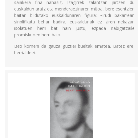
saiakera fina nahasiz, Izagirrek zalantzan jartzen du
euskaldun aratz eta menderaezinaren mitoa, bere esentzien
baitan bildutako euskaldunaren figura: «Irudi bakarrean
sinplifikatu behar badira, euskaldunak ez ziren nekazari
isolatuen herri bat hain justu, ezpada nabigatzaile
promiskuoen herri bat».
Beti komeni da gauza guztiei bueltak ematea. Batez ere,
herrialdeei.