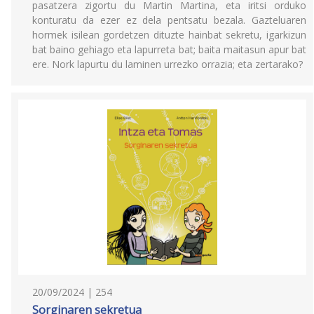
pasatzera zigortu du Martin Martina, eta iritsi orduko
konturatu da ezer ez dela pentsatu bezala. Gazteluaren
hormek isilean gordetzen dituzte hainbat sekretu, igarkizun
bat baino gehiago eta lapurreta bat; baita maitasun apur bat
ere. Nork lapurtu du laminen urrezko orrazia; eta zertarako?
20/09/2024 | 254
Sorginaren sekretua