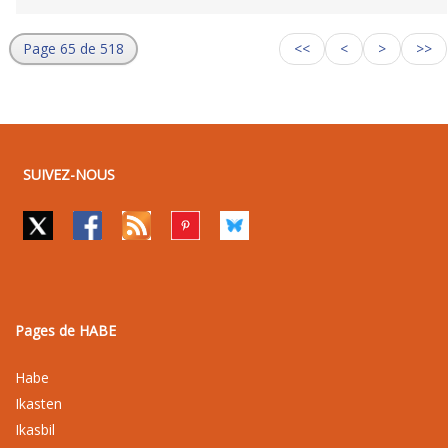
Page 65 de 518
<<
<
>
>>
SUIVEZ-NOUS
Pages de HABE
Habe
Ikasten
Ikasbil