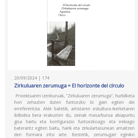
20/09/2024 | 174
Zirkuluaren zerumuga = El horizonte del círculo
Proiektuaren izenburuak, “Zirkuluaren zerumuga”, hurbilketa
hori zehazten duten funtsezko bi gairi egiten die
erreferentzia. Alde batetik, artistaren eskultura-ikerketaren
ibilbidea bera erakusten du, zeinak masa/burua abiapuntu
gisa hartu eta konfigurazio funtsezkoago eta irekiago
baterantz egiten baitu, harik eta zirkulartasunean amaitzen
den formara iritsi arte. Bestetik, zerumugari eginiko