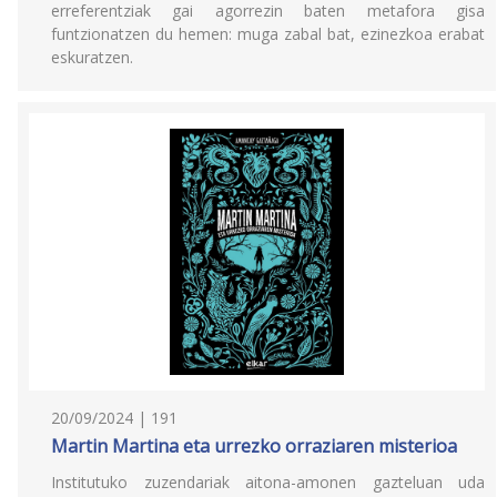
erreferentziak gai agorrezin baten metafora gisa
funtzionatzen du hemen: muga zabal bat, ezinezkoa erabat
eskuratzen.
20/09/2024 | 191
Martin Martina eta urrezko orraziaren misterioa
Institutuko zuzendariak aitona-amonen gazteluan uda