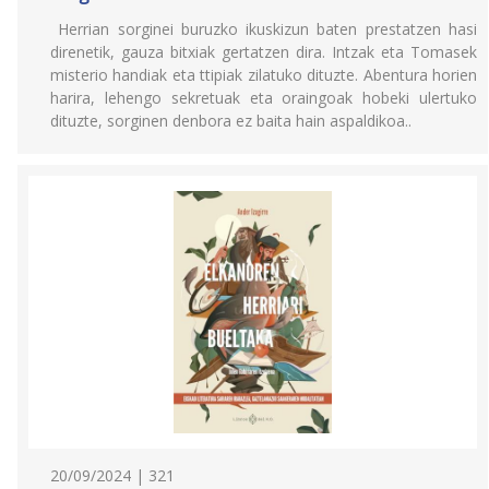
Herrian sorginei buruzko ikuskizun baten prestatzen hasi
direnetik, gauza bitxiak gertatzen dira. Intzak eta Tomasek
misterio handiak eta ttipiak zilatuko dituzte. Abentura horien
harira, lehengo sekretuak eta oraingoak hobeki ulertuko
dituzte, sorginen denbora ez baita hain aspaldikoa..
20/09/2024 | 321