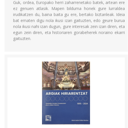
Guk, ordea, Europako herri zaharrenetako batek, artean ere
ez genuen atlasik. Mapen bilduma honek gure lurraldea
irudikatzen du, baina baita gu ere, bertako biztanleak. Ideia
bat ematen digu nola ikusi izan gaituzten, edo geure burua
nola ikusi nahi izan dugun, gure interesak zein izan diren, eta
egun zein diren, eta historiaren gorabeherek noraino ekarri
gaituzten.