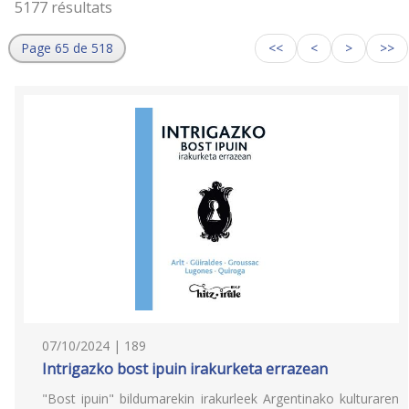
5177 résultats
Page 65 de 518
<<
<
>
>>
07/10/2024 | 189
Intrigazko bost ipuin irakurketa errazean
"Bost ipuin" bildumarekin irakurleek Argentinako kulturaren