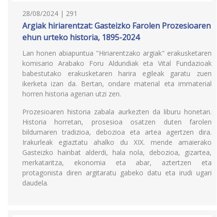
28/08/2024 | 291
Argiak hiriarentzat: Gasteizko Farolen Prozesioaren
ehun urteko historia, 1895-2024
Lan honen abiapuntua "Hiriarentzako argiak" erakusketaren
komisario Arabako Foru Aldundiak eta Vital Fundazioak
babestutako erakusketaren harira egileak garatu zuen
ikerketa izan da. Bertan, ondare material eta immaterial
horren historia agerian utzi zen.
Prozesioaren historia zabala aurkezten da liburu honetan.
Historia horretan, prosesioa osatzen duten farolen
bildumaren tradizioa, debozioa eta artea agertzen dira.
Irakurleak egiaztatu ahalko du XIX. mende amaierako
Gasteizko hainbat alderdi, hala nola, debozioa, gizartea,
merkataritza, ekonomia eta abar, aztertzen eta
protagonista diren argitaratu gabeko datu eta irudi ugari
daudela.