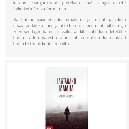
idazlan esanguratsuak partekatu ahal izango dituzte
Irakurketa Erraza formatuan.
Bat-batean gaixotzen den emakume gazte baten, bidean
etsaia aurkituko duen gautxo baten, esperimentu bitxia egin
zuen sendagile baten, hiltzailea aurkitu nahi duen detektibe
baten eta lore garesti eta arriskutsua bilatzen duen ehiztari
baten historiak kontatzen ditu.