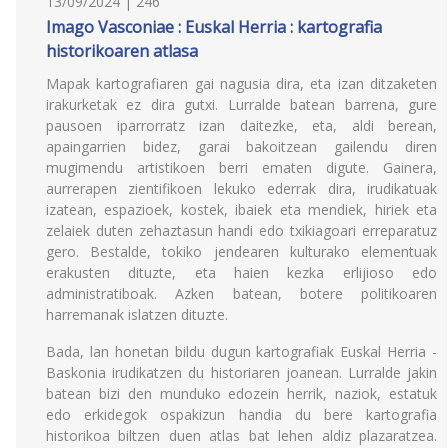
13/09/2024 | 246
Imago Vasconiae : Euskal Herria : kartografia
historikoaren atlasa
Mapak kartografiaren gai nagusia dira, eta izan ditzaketen
irakurketak ez dira gutxi. Lurralde batean barrena, gure
pausoen iparrorratz izan daitezke, eta, aldi berean,
apaingarrien bidez, garai bakoitzean gailendu diren
mugimendu artistikoen berri ematen digute. Gainera,
aurrerapen zientifikoen lekuko ederrak dira, irudikatuak
izatean, espazioek, kostek, ibaiek eta mendiek, hiriek eta
zelaiek duten zehaztasun handi edo txikiagoari erreparatuz
gero. Bestalde, tokiko jendearen kulturako elementuak
erakusten dituzte, eta haien kezka erlijioso edo
administratiboak. Azken batean, botere politikoaren
harremanak islatzen dituzte.
Bada, lan honetan bildu dugun kartografiak Euskal Herria -
Baskonia irudikatzen du historiaren joanean. Lurralde jakin
batean bizi den munduko edozein herrik, naziok, estatuk
edo erkidegok ospakizun handia du bere kartografia
historikoa biltzen duen atlas bat lehen aldiz plazaratzea.