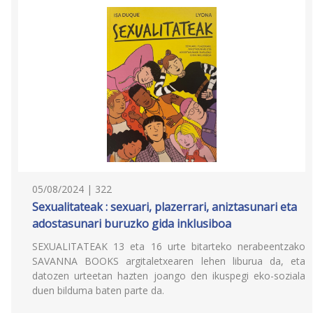
05/08/2024 | 322
Sexualitateak : sexuari, plazerrari, aniztasunari eta
adostasunari buruzko gida inklusiboa
SEXUALITATEAK 13 eta 16 urte bitarteko nerabeentzako
SAVANNA BOOKS argitaletxearen lehen liburua da, eta
datozen urteetan hazten joango den ikuspegi eko-soziala
duen bilduma baten parte da.