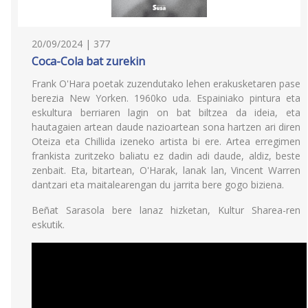
20/09/2024 | 377
Coca-Cola bat zurekin
Frank O'Hara poetak zuzendutako lehen erakusketaren pase
berezia New Yorken. 1960ko uda. Espainiako pintura eta
eskultura berriaren lagin on bat biltzea da ideia, eta
hautagaien artean daude nazioartean sona hartzen ari diren
Oteiza eta Chillida izeneko artista bi ere. Artea erregimen
frankista zuritzeko baliatu ez dadin adi daude, aldiz, beste
zenbait. Eta, bitartean, O'Harak, lanak lan, Vincent Warren
dantzari eta maitalearengan du jarrita bere gogo biziena.
Beñat Sarasola bere lanaz hizketan, Kultur Sharea-ren
eskutik.