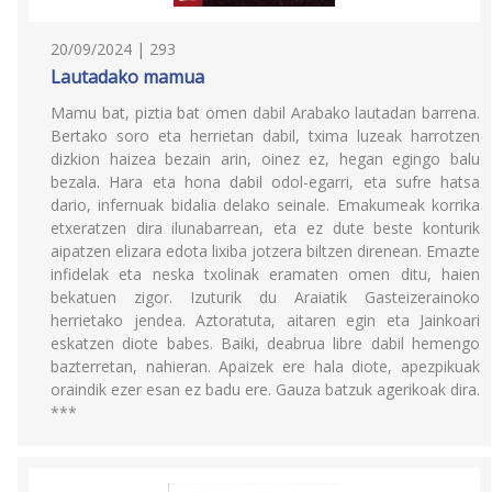
20/09/2024 | 293
Lautadako mamua
Mamu bat, piztia bat omen dabil Arabako lautadan barrena.
Bertako soro eta herrietan dabil, txima luzeak harrotzen
dizkion haizea bezain arin, oinez ez, hegan egingo balu
bezala. Hara eta hona dabil odol-egarri, eta sufre hatsa
dario, infernuak bidalia delako seinale. Emakumeak korrika
etxeratzen dira ilunabarrean, eta ez dute beste konturik
aipatzen elizara edota lixiba jotzera biltzen direnean. Emazte
infidelak eta neska txolinak eramaten omen ditu, haien
bekatuen zigor. Izuturik du Araiatik Gasteizerainoko
herrietako jendea. Aztoratuta, aitaren egin eta Jainkoari
eskatzen diote babes. Baiki, deabrua libre dabil hemengo
bazterretan, nahieran. Apaizek ere hala diote, apezpikuak
oraindik ezer esan ez badu ere. Gauza batzuk agerikoak dira.
***