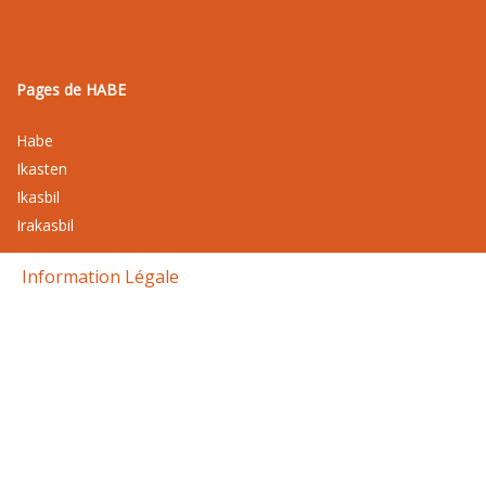
Pages de HABE
Habe
Ikasten
Ikasbil
Irakasbil
Information Légale