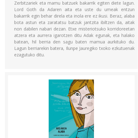
Zerbitzariek eta mamu batzuek bakarrik egiten diete lagun.
Lord Goth da Adaren aita eta uste du umeak entzun
bakarrik egin behar direla eta inola ere ez ikusi. Beraz, alaba
bota astun eta zaratatsu batzuk jantzita ibiltzen da, aitak
non dabilen nabari dezan. Etxe misteriotsuko korridoreetan
atzera eta aurrera igarotzen ditu Adak egunak, eta halako
batean, hil berria den sagu baten mamua aurkituko du.
Lagun berriarekin batera, Ilunpe Jauregiko txoko ezkutuenak
ezagutuko ditu.