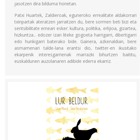
jasotzen dira bilduma honetan.
Patxi Huartek, Zaldieroak, eguneroko errealitate aldakorrari
txinpartak ateratzen jarraitzen du, bere sormen beti bizi eta
sentsibilitate erneari esker: kultura, politika, erlijioa, gizartea,
hizkuntza... edozer izan liteke gogoeta harrigarri, dibertigarri
edo hunkigarri baterako bide. Gainera, azkenaldian, bere
asmamenari talde-lana erantsi dio, twitter-en ikusitako
ekarpenik interesgarrienak marrazki bihurtzen baititu,
euskaldunen auzolanaren adibide ederra ekarriz.