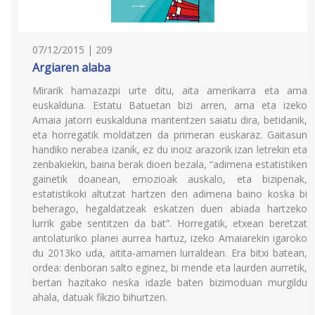
07/12/2015 | 209
Argiaren alaba
Mirarik hamazazpi urte ditu, aita amerikarra eta ama
euskalduna. Estatu Batuetan bizi arren, ama eta izeko
Amaia jatorri euskalduna mantentzen saiatu dira, betidanik,
eta horregatik moldatzen da primeran euskaraz. Gaitasun
handiko nerabea izanik, ez du inoiz arazorik izan letrekin eta
zenbakiekin, baina berak dioen bezala, “adimena estatistiken
gainetik doanean, emozioak auskalo, eta bizipenak,
estatistikoki altutzat hartzen den adimena baino koska bi
beherago, hegaldatzeak eskatzen duen abiada hartzeko
lurrik gabe sentitzen da bat”. Horregatik, etxean beretzat
antolaturiko planei aurrea hartuz, izeko Amaiarekin igaroko
du 2013ko uda, aitita-amamen lurraldean. Era bitxi batean,
ordea: denboran salto eginez, bi mende eta laurden aurretik,
bertan hazitako neska idazle baten bizimoduan murgildu
ahala, datuak fikzio bihurtzen.