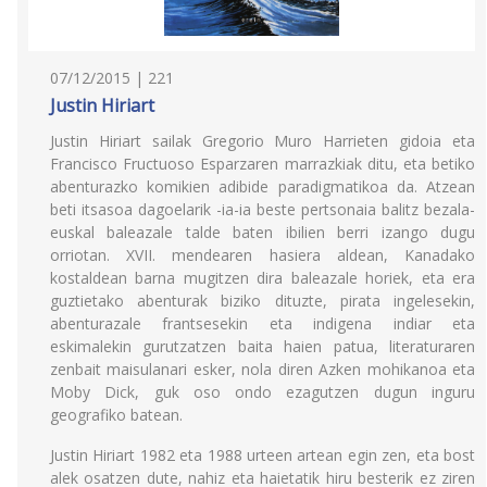
07/12/2015 | 221
Justin Hiriart
Justin Hiriart sailak Gregorio Muro Harrieten gidoia eta
Francisco Fructuoso Esparzaren marrazkiak ditu, eta betiko
abenturazko komikien adibide paradigmatikoa da. Atzean
beti itsasoa dagoelarik -ia-ia beste pertsonaia balitz bezala-
euskal baleazale talde baten ibilien berri izango dugu
orriotan. XVII. mendearen hasiera aldean, Kanadako
kostaldean barna mugitzen dira baleazale horiek, eta era
guztietako abenturak biziko dituzte, pirata ingelesekin,
abenturazale frantsesekin eta indigena indiar eta
eskimalekin gurutzatzen baita haien patua, literaturaren
zenbait maisulanari esker, nola diren Azken mohikanoa eta
Moby Dick, guk oso ondo ezagutzen dugun inguru
geografiko batean.
Justin Hiriart 1982 eta 1988 urteen artean egin zen, eta bost
alek osatzen dute, nahiz eta haietatik hiru besterik ez ziren