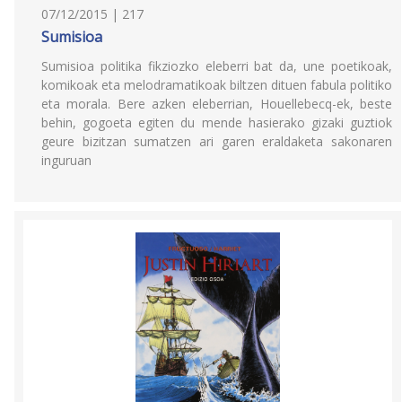
07/12/2015 | 217
Sumisioa
Sumisioa politika fikziozko eleberri bat da, une poetikoak,
komikoak eta melodramatikoak biltzen dituen fabula politiko
eta morala. Bere azken eleberrian, Houellebecq-ek, beste
behin, gogoeta egiten du mende hasierako gizaki guztiok
geure bizitzan sumatzen ari garen eraldaketa sakonaren
inguruan