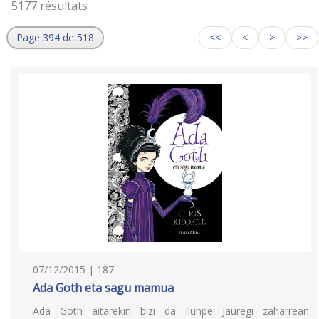
5177 résultats
Page 394 de 518
<<
<
>
>>
07/12/2015 | 187
Ada Goth eta sagu mamua
Ada Goth aitarekin bizi da Ilunpe Jauregi zaharrean.