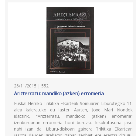
26/11/2015 | 552
Arizterrazu: mandiko (azken) erromeria
Euskal Herriko Trikitixa Elkarteak Soinuaren Liburutegiko 11.
alea kaleratuko du laster. Aurten, Joxe Mari Iriondok
idatzirik, “Arizterrazu, mandioko (azken) erromeria”
izenburupean erromeria honi buruzko lekukotasuna jaso
nahi izan da. Liburu-diskoan gainera Trikitixa Elkartean
jasota dauden grabazio zahar zenbait ere erantsi ditugu,