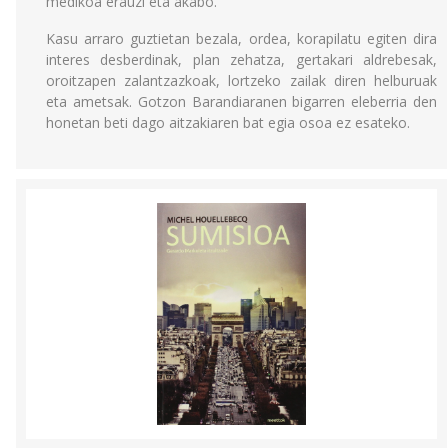
medikoa erauzi eta akabo.
Kasu arraro guztietan bezala, ordea, korapilatu egiten dira
interes desberdinak, plan zehatza, gertakari aldrebesak,
oroitzapen zalantzazkoak, lortzeko zailak diren helburuak
eta ametsak. Gotzon Barandiaranen bigarren eleberria den
honetan beti dago aitzakiaren bat egia osoa ez esateko.