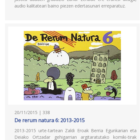
audio kalitateari baino piezen edertasunari erreparatuz.
20/11/2015 | 338
De rerum natura 6: 2013-2015
2013-2015 urte-tartean Zaldi Eroak Berria Egunkarian eta
Deiako Ortzadar gehigarrian argitaratutako komiki-tirak