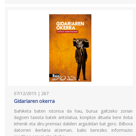
07/12/2015 | 267
Gidariaren okerra
Bahiketa baten istorioa da hau, burua galtzeko zorian
dagoen taxista batek antolatua, konplize dituela bere iloba
lehenik eta diru premiaz dabilen argazkilari bat gero. Bilbora
datorren ikerlaria atzeman, balio bereziko informazio