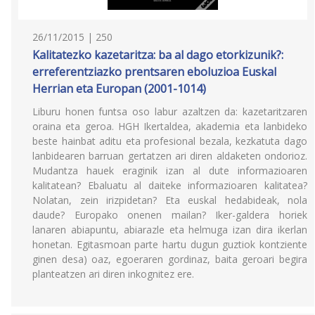
26/11/2015 | 250
Kalitatezko kazetaritza: ba al dago etorkizunik?:
erreferentziazko prentsaren eboluzioa Euskal
Herrian eta Europan (2001-1014)
Liburu honen funtsa oso labur azaltzen da: kazetaritzaren
oraina eta geroa. HGH Ikertaldea, akademia eta lanbideko
beste hainbat aditu eta profesional bezala, kezkatuta dago
lanbidearen barruan gertatzen ari diren aldaketen ondorioz.
Mudantza hauek eraginik izan al dute informazioaren
kalitatean? Ebaluatu al daiteke informazioaren kalitatea?
Nolatan, zein irizpidetan? Eta euskal hedabideak, nola
daude? Europako onenen mailan? Iker-galdera horiek
lanaren abiapuntu, abiarazle eta helmuga izan dira ikerlan
honetan. Egitasmoan parte hartu dugun guztiok kontziente
ginen desa) oaz, egoeraren gordinaz, baita geroari begira
planteatzen ari diren inkognitez ere.