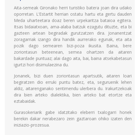
Aita-semeak Gironako herri turistiko batera joan dira udako
oporretan. L’Estartit herrian ostatu hartu eta gertu dauden
Meda uharteetara doaz beren urpekaritza bataioa egitera.
Itsas bidaiatxoan, ama-alaba batzuk ezagutu dituzte, eta bi
gazteen artean begiradak gurutzatzen dira. Jonanentzat
zoragarriak izango dira handik aurrerako egunak, eta aita
pozik dago semearen bizi-poza ikusita. Baina, bere
zoriontasun beteenean, semea ohartzen da aitaren
bakardade puntuaz; alai dago aita, bai, baina atsekabetasun
igurtzi hori disimulaezina du.
Jonanek, bizi duen zoriontasun apartsutik, aitaren loari
begiratzen dio erruki puntu batez, eta, seguruenik lehen
aldiz, aitarenganako sentimendu ulerbera du. Irakurtzekoak
dira bien arteko dialektika, bien arteko bat etortze eta
eztabaidak.
Gurasokeriarik gabe idatzitako eleberri txalogarri honek
berekin dakar nerabezaro zein gaztaroan ohiko izaten den
iniziazio-prozesua.