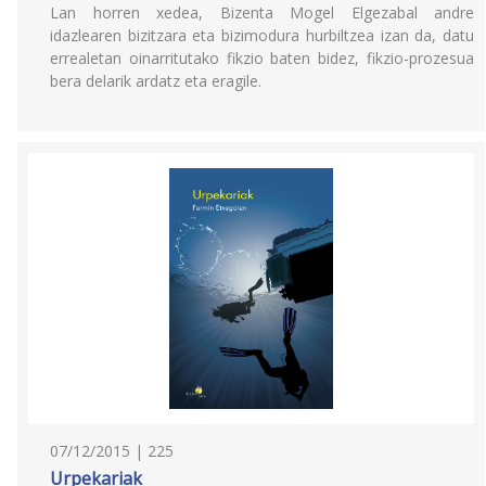
Lan horren xedea, Bizenta Mogel Elgezabal andre
idazlearen bizitzara eta bizimodura hurbiltzea izan da, datu
errealetan oinarritutako fikzio baten bidez, fikzio-prozesua
bera delarik ardatz eta eragile.
07/12/2015 | 225
Urpekariak