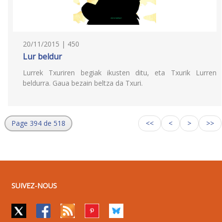
20/11/2015 | 450
Lur beldur
Lurrek Txuriren begiak ikusten ditu, eta Txurik Lurren
beldurra. Gaua bezain beltza da Txuri.
Page 394 de 518
<<
<
>
>>
SUIVEZ-NOUS