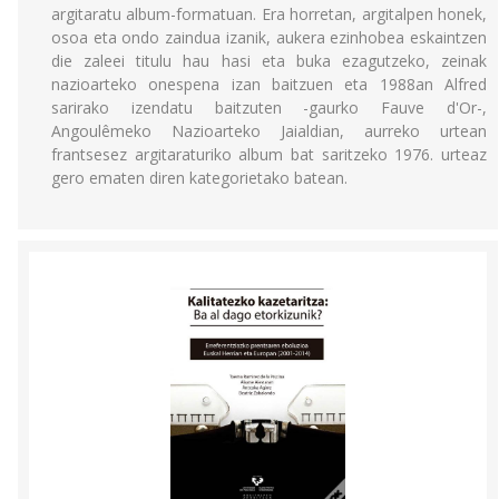
argitaratu album-formatuan. Era horretan, argitalpen honek,
osoa eta ondo zaindua izanik, aukera ezinhobea eskaintzen
die zaleei titulu hau hasi eta buka ezagutzeko, zeinak
nazioarteko onespena izan baitzuen eta 1988an Alfred
sarirako izendatu baitzuten -gaurko Fauve d'Or-,
Angoulêmeko Nazioarteko Jaialdian, aurreko urtean
frantsesez argitaraturiko album bat saritzeko 1976. urteaz
gero ematen diren kategorietako batean.